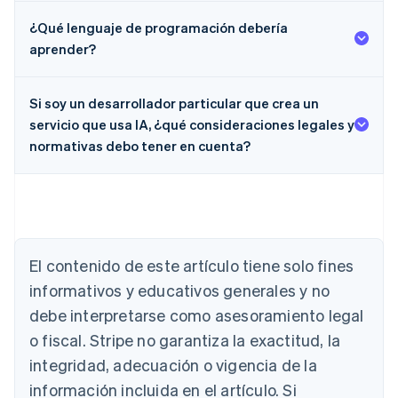
¿Qué lenguaje de programación debería
aprender?
Si soy un desarrollador particular que crea un
servicio que usa IA, ¿qué consideraciones legales y
normativas debo tener en cuenta?
El contenido de este artículo tiene solo fines
Alemania
Deutsch
English
informativos y educativos generales y no
Australia
debe interpretarse como asesoramiento legal
English
Austria
o fiscal. Stripe no garantiza la exactitud, la
Deutsch
English
integridad, adecuación o vigencia de la
Bélgica
información incluida en el artículo. Si
Nederlands
Français
Deutsch
English