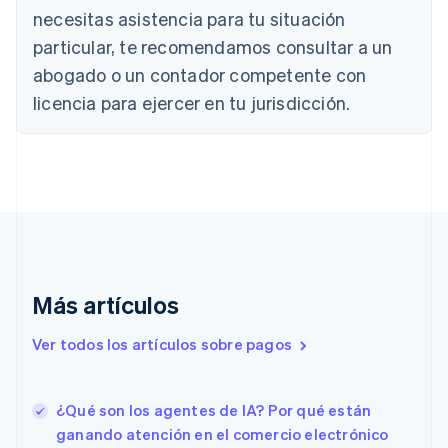
Brasil
necesitas asistencia para tu situación
Português
English
particular, te recomendamos consultar a un
Bulgaria
abogado o un contador competente con
English
Canadá
licencia para ejercer en tu jurisdicción.
English
Français
China continental
简体中文
English
Chipre
English
Croacia
English
Italiano
Dinamarca
English
Emiratos Árabes Unidos
Más artículos
English
Eslovaquia
Ver todos los artículos sobre pagos
English
Eslovenia
English
Italiano
¿Qué son los agentes de IA? Por qué están
España
ganando atención en el comercio electrónico
Español
English