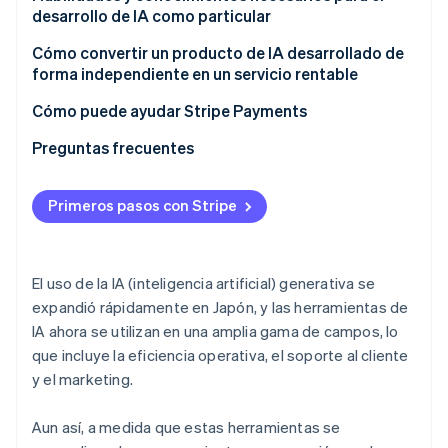
desarrollo de IA como particular
Conocimientos básicos de programación
Cómo convertir un producto de IA desarrollado de
forma independiente en un servicio rentable
Seguridad y protección de datos personales
Ventas únicas
Cómo puede ayudar Stripe Payments
Comprensión de las Condiciones de uso y
normativas
Cobros con tarifa plana (suscripciones)
Preguntas frecuentes
Modelos de cobro por consumo
Primeros pasos con Stripe
Facturación híbrida
El uso de la IA (inteligencia artificial) generativa se
expandió rápidamente en Japón, y las herramientas de
IA ahora se utilizan en una amplia gama de campos, lo
que incluye la eficiencia operativa, el soporte al cliente
y el marketing.
Aun así, a medida que estas herramientas se