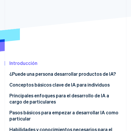
Ecosistema
Sesiones de Stripe 2026
Socios
Descubre cómo Stripe construye la infraestructura económi
Stripe App Marketplace
Mirar ahora
Introducción
¿Puede una persona desarrollar productos de IA?
Conceptos básicos clave de IA para individuos
Entender qué es la IA
Principales enfoques para el desarrollo de IA a
cargo de particulares
Entender el proceso de desarrollo de IA
Desarrollar usando API
Pasos básicos para empezar a desarrollar IA como
particular
Desarrollar usando herramientas sin código o con
poco código
Habilidades y conocimientos necesarios para el