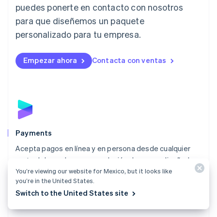
Letonia
puedes ponerte en contacto con nosotros
English
para que diseñemos un paquete
Liechtenstein
personalizado para tu empresa.
Deutsch
English
Lituania
English
Empezar ahora
Contacta con ventas
Luxemburgo
Français
Deutsch
English
Malasia
English
简体中文
Malta
English
México
Español
English
Payments
Noruega
Acepta pagos en línea y en persona desde cualquier
English
parte del mundo con una solución de pagos diseñada
Nueva Zelandia
English
You’re viewing our website for Mexico, but it looks like
para todo tipo de negocios.
Países Bajos
you’re in the United States.
Explorar Payments
Nederlands
English
Switch to the United States site
Polonia
English