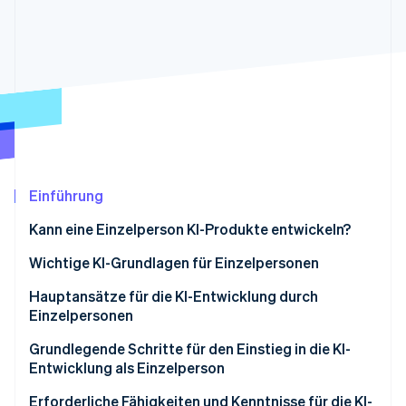
Betrugsprävention
Ecosystem
Atlas
Start-up-Gründung
Partner
Stripe App-Marktplatz
Climate
CO₂-Entnahme
Identity
Online-Identitätsprüfung
Einführung
Kann eine Einzelperson KI-Produkte entwickeln?
Stripe-Sessions 2026
Erfahren Sie, wie Stripe Lösungen für die Wirtschaft
Wichtige KI-Grundlagen für Einzelpersonen
Jetzt ansehen
Verstehen, was KI ist
Hauptansätze für die KI-Entwicklung durch
Einzelpersonen
Den KI-Entwicklungsprozess verstehen
Entwicklung mithilfe von APIs
Grundlegende Schritte für den Einstieg in die KI-
Entwicklung als Einzelperson
Entwicklung mit No-Code- oder Low-Code-Tools
Erforderliche Fähigkeiten und Kenntnisse für die KI-