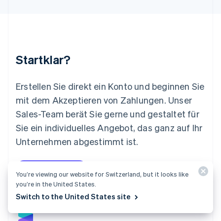
Français
Deutsch
English
Malaysia
English
简体中文
Malta
English
Startklar?
Mexiko
Español
English
Neuseeland
Erstellen Sie direkt ein Konto und beginnen Sie
English
mit dem Akzeptieren von Zahlungen. Unser
Niederlande
Nederlands
English
Sales-Team berät Sie gerne und gestaltet für
Norwegen
Sie ein individuelles Angebot, das ganz auf Ihr
English
Österreich
Unternehmen abgestimmt ist.
Deutsch
English
Polen
Jetzt starten
Sales-Team kontaktieren
English
You’re viewing our website for Switzerland, but it looks like
Portugal
you’re in the United States.
Português
English
Switch to the United States site
Rumänien
English
Schweden