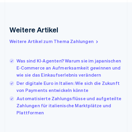
English
Griechenland
English
Indien
Weitere Artikel
English
Irland
Weitere Artikel zum Thema Zahlungen
English
Italien
Italiano
English
Japan
Was sind KI-Agenten? Warum sie im japanischen
日本語
English
E-Commerce an Aufmerksamkeit gewinnen und
Kanada
wie sie das Einkaufserlebnis verändern
English
Français
Der digitale Euro in Italien: Wie sich die Zukunft
Kroatien
English
Italiano
von Payments entwickeln könnte
Lettland
Automatisierte Zahlungsflüsse und aufgeteilte
English
Zahlungen für italienische Marktplätze und
Liechtenstein
Plattformen
Deutsch
English
Litauen
English
Luxemburg