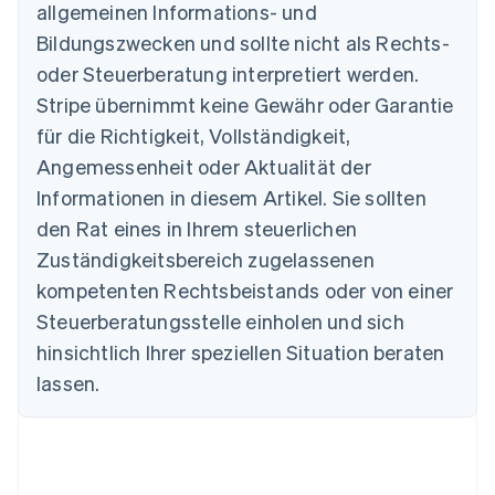
allgemeinen Informations- und
Bildungszwecken und sollte nicht als Rechts-
Australien
oder Steuerberatung interpretiert werden.
English
Belgien
Stripe übernimmt keine Gewähr oder Garantie
Nederlands
Français
Deutsch
English
für die Richtigkeit, Vollständigkeit,
Brasilien
Português
English
Angemessenheit oder Aktualität der
Bulgarien
Informationen in diesem Artikel. Sie sollten
English
Dänemark
den Rat eines in Ihrem steuerlichen
English
Zuständigkeitsbereich zugelassenen
Deutschland
kompetenten Rechtsbeistands oder von einer
Deutsch
English
Estland
Steuerberatungsstelle einholen und sich
English
hinsichtlich Ihrer speziellen Situation beraten
Festlandchina
lassen.
简体中文
English
Finnland
English
Svenska
Frankreich
Français
English
Gibraltar