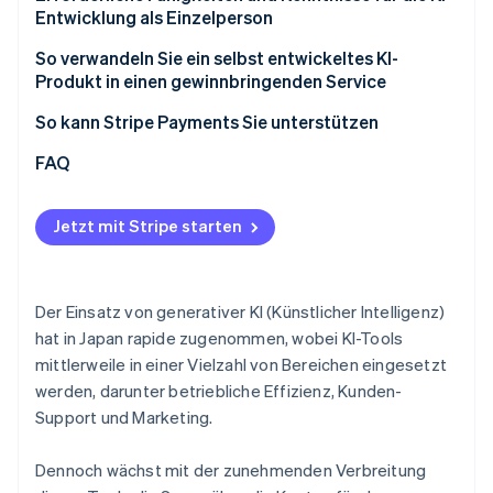
Entwicklung als Einzelperson
Grundlegende Programmierkenntnisse
So verwandeln Sie ein selbst entwickeltes KI-
Produkt in einen gewinnbringenden Service
Sicherheit und Schutz persönlicher Daten
Einmalverkäufe
So kann Stripe Payments Sie unterstützen
Verständnis von Nutzungsbedingungen und
Vorschriften
Pauschalabrechnung (Abonnements)
FAQ
Nutzungsbasierte Abrechnung
Jetzt mit Stripe starten
Hybride Abrechnung
Der Einsatz von generativer KI (Künstlicher Intelligenz)
hat in Japan rapide zugenommen, wobei KI-Tools
mittlerweile in einer Vielzahl von Bereichen eingesetzt
werden, darunter betriebliche Effizienz, Kunden-
Support und Marketing.
Dennoch wächst mit der zunehmenden Verbreitung