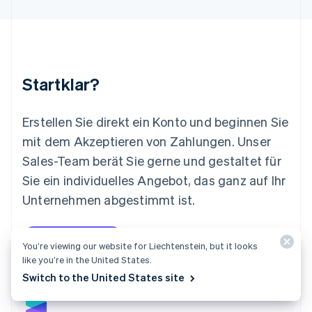
Français
Deutsch
English
Malaysia
English
简体中文
Malta
English
Startklar?
Mexiko
Español
English
Neuseeland
Erstellen Sie direkt ein Konto und beginnen Sie
English
mit dem Akzeptieren von Zahlungen. Unser
Niederlande
Nederlands
English
Sales-Team berät Sie gerne und gestaltet für
Norwegen
Sie ein individuelles Angebot, das ganz auf Ihr
English
Österreich
Unternehmen abgestimmt ist.
Deutsch
English
Polen
Jetzt starten
Sales-Team kontaktieren
English
You’re viewing our website for Liechtenstein, but it looks
Portugal
like you’re in the United States.
Português
English
Switch to the United States site
Rumänien
English
Schweden