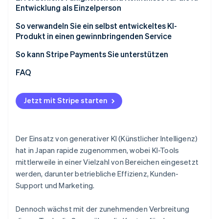
Entwicklung als Einzelperson
Grundlegende Programmierkenntnisse
So verwandeln Sie ein selbst entwickeltes KI-
Produkt in einen gewinnbringenden Service
Sicherheit und Schutz persönlicher Daten
Einmalverkäufe
So kann Stripe Payments Sie unterstützen
Verständnis von Nutzungsbedingungen und
Vorschriften
Pauschalabrechnung (Abonnements)
FAQ
Nutzungsbasierte Abrechnung
Jetzt mit Stripe starten
Hybride Abrechnung
Der Einsatz von generativer KI (Künstlicher Intelligenz)
hat in Japan rapide zugenommen, wobei KI-Tools
mittlerweile in einer Vielzahl von Bereichen eingesetzt
werden, darunter betriebliche Effizienz, Kunden-
Support und Marketing.
Dennoch wächst mit der zunehmenden Verbreitung