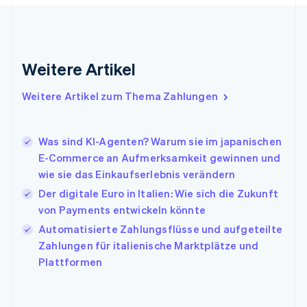
English
Griechenland
English
Indien
Weitere Artikel
English
Irland
Weitere Artikel zum Thema Zahlungen
English
Italien
Italiano
English
Japan
Was sind KI-Agenten? Warum sie im japanischen
日本語
English
E-Commerce an Aufmerksamkeit gewinnen und
Kanada
wie sie das Einkaufserlebnis verändern
English
Français
Der digitale Euro in Italien: Wie sich die Zukunft
Kroatien
English
Italiano
von Payments entwickeln könnte
Lettland
Automatisierte Zahlungsflüsse und aufgeteilte
English
Zahlungen für italienische Marktplätze und
Liechtenstein
Plattformen
Deutsch
English
Litauen
English
Luxemburg