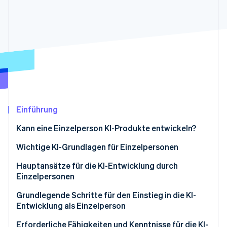
Betrugsprävention
Ecosystem
Atlas
Start-up-Gründung
Partner
Stripe App-Marktplatz
Climate
CO₂-Entnahme
Einführung
Stripe-Sessions 2026
Erfahren Sie, wie Stripe Lösungen für die Wirtschaft
Kann eine Einzelperson KI-Produkte entwickeln?
Jetzt ansehen
Wichtige KI-Grundlagen für Einzelpersonen
Verstehen, was KI ist
Hauptansätze für die KI-Entwicklung durch
Einzelpersonen
Den KI-Entwicklungsprozess verstehen
Entwicklung mithilfe von APIs
Grundlegende Schritte für den Einstieg in die KI-
Entwicklung als Einzelperson
Entwicklung mit No-Code- oder Low-Code-Tools
Erforderliche Fähigkeiten und Kenntnisse für die KI-