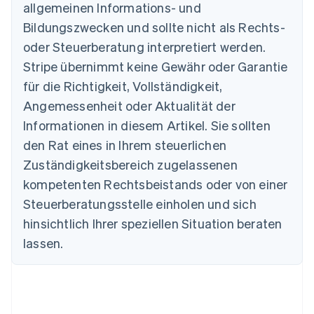
allgemeinen Informations- und
Bildungszwecken und sollte nicht als Rechts-
Australien
oder Steuerberatung interpretiert werden.
English
Belgien
Stripe übernimmt keine Gewähr oder Garantie
Nederlands
Français
Deutsch
English
für die Richtigkeit, Vollständigkeit,
Brasilien
Português
English
Angemessenheit oder Aktualität der
Bulgarien
Informationen in diesem Artikel. Sie sollten
English
Dänemark
den Rat eines in Ihrem steuerlichen
English
Zuständigkeitsbereich zugelassenen
Deutschland
kompetenten Rechtsbeistands oder von einer
Deutsch
English
Estland
Steuerberatungsstelle einholen und sich
English
hinsichtlich Ihrer speziellen Situation beraten
Festlandchina
lassen.
简体中文
English
Finnland
English
Svenska
Frankreich
Français
English
Gibraltar