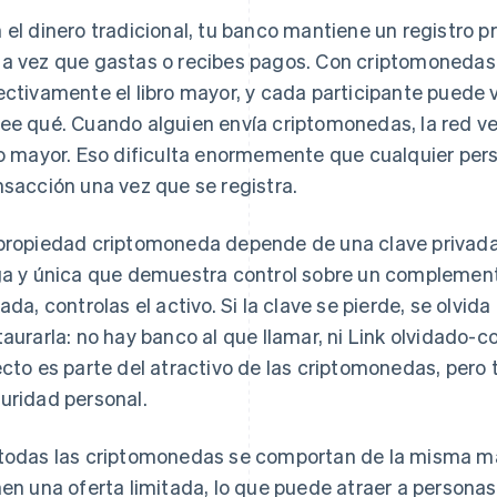
 el dinero tradicional, tu banco mantiene un registro pr
a vez que gastas o recibes pagos. Con criptomonedas
ectivamente el libro mayor, y cada participante puede 
ee qué. Cuando alguien envía criptomonedas, la red veri
ro mayor. Eso dificulta enormemente que cualquier perso
nsacción una vez que se registra.
propiedad criptomoneda depende de una clave privada
ga y única que demuestra control sobre un complemento
vada, controlas el activo. Si la clave se pierde, se olvi
taurarla: no hay banco al que llamar, ni Link olvidado-
ecto es parte del atractivo de las criptomonedas, pero
uridad personal.
todas las criptomonedas se comportan de la misma ma
nen una oferta limitada, lo que puede atraer a persona