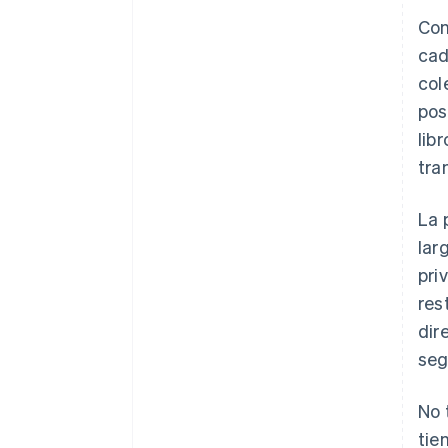
Con
cad
col
pos
lib
tra
La 
lar
pri
res
dir
seg
No 
tie