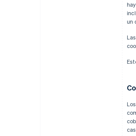
hay
inc
un 
Las
coo
Est
Co
Los
com
cob
cas