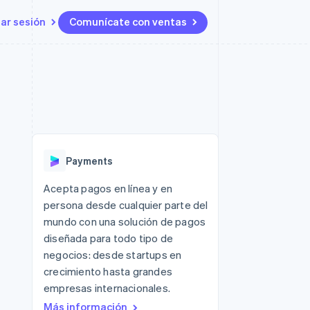
iar sesión
Comunícate con ventas
Recursos
Ecosistema
Contacto
 marketplaces
Más
Integraciones de aplicaciones
Socios
Contacta con ventas
Product roadmap
s
Ejemplos de código
Stripe App Marketplace
Conviértete en socio
Ver lo que viene
ataformas
Blog de desarrolladores
Estado de la API
Radar
Prevención de fraude
Payments
Atlas
Constitución de una startup
 lucro
Acepta pagos en línea y en
persona desde cualquier parte del
Climate
Eliminación de dióxido de
mundo con una solución de pagos
carbono
diseñada para todo tipo de
negocios: desde startups en
crecimiento hasta grandes
empresas internacionales.
Más información