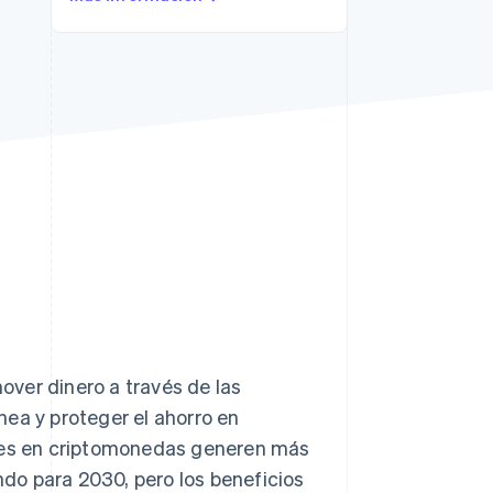
Sesiones de Stripe
2026
Descubre cómo Stripe
construye la
infraestructura
económica para la IA.
Mirar ahora
ver dinero a través de las
ínea y proteger el ahorro en
ones en criptomonedas generen más
do para 2030, pero los beneficios