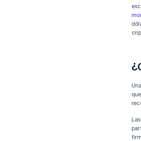
esc
mo
dól
cri
¿
Un
que
rec
Las
par
fir