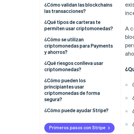
exi
¿Cómo validan las blockchains
las transacciones?
inc
Constancia de trabajo (PoW)
¿Qué tipos de carteras te
A c
permiten usar criptomonedas?
Prueba de participación
blo
(sistema POS)
Carteras de hardware
¿Cómo se utilizan
per
criptomonedas para Payments
Carteras de software
y ahorros?
aho
Carteras de custodia
¿Qué riesgos conlleva usar
¿Qu
criptomonedas?
Carteras sin custodia
¿Cómo pueden los
principiantes usar
criptomonedas de forma
segura?
¿Cómo puede ayudar Stripe?
Primeros pasos con Stripe