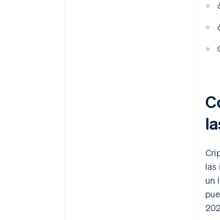
C
l
Cri
las
un 
pue
202