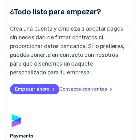
India
English
¿Todo listo para empezar?
Irlanda
English
Crea una cuenta y empieza a aceptar pagos
Italia
Italiano
English
sin necesidad de firmar contratos ni
Japón
proporcionar datos bancarios. Si lo prefieres,
日本語
English
Letonia
puedes ponerte en contacto con nosotros
English
para que diseñemos un paquete
Liechtenstein
personalizado para tu empresa.
Deutsch
English
Lituania
English
Empezar ahora
Contacta con ventas
Luxemburgo
Français
Deutsch
English
Malasia
English
简体中文
Malta
English
México
Español
English
Payments