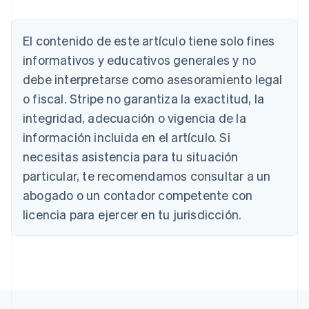
Alemania
Deutsch
English
Australia
El contenido de este artículo tiene solo fines
English
informativos y educativos generales y no
Austria
debe interpretarse como asesoramiento legal
Deutsch
English
Bélgica
o fiscal. Stripe no garantiza la exactitud, la
Nederlands
Français
Deutsch
English
integridad, adecuación o vigencia de la
Brasil
Português
English
información incluida en el artículo. Si
Bulgaria
necesitas asistencia para tu situación
English
Canadá
particular, te recomendamos consultar a un
English
Français
abogado o un contador competente con
China continental
licencia para ejercer en tu jurisdicción.
简体中文
English
Chipre
English
Croacia
English
Italiano
Dinamarca
English