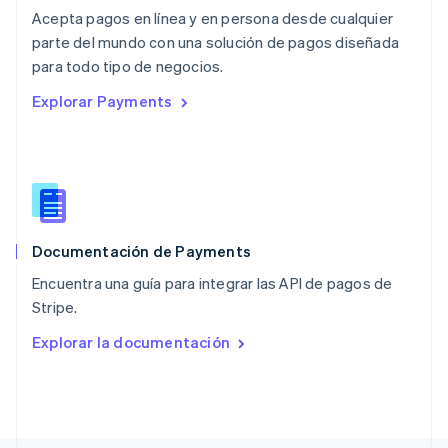
Noruega
Acepta pagos en línea y en persona desde cualquier
English
parte del mundo con una solución de pagos diseñada
Nueva Zelandia
English
para todo tipo de negocios.
Países Bajos
Explorar Payments
Nederlands
English
Polonia
English
Portugal
Português
English
RAE de Hong Kong, China
English
简体中文
Documentación de Payments
Reino Unido
English
Encuentra una guía para integrar las API de pagos de
República Checa
Stripe.
English
Rumania
Explorar la documentación
English
Singapur
English
简体中文
Suecia
Svenska
English