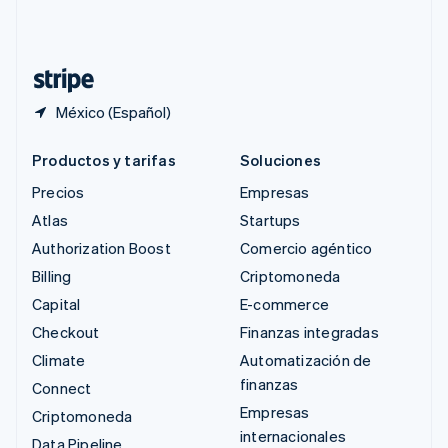
Suiza
Deutsch
Français
Italiano
English
Tailandia
ไทย
English
México (Español)
Productos y tarifas
Soluciones
Precios
Empresas
Atlas
Startups
Authorization Boost
Comercio agéntico
Billing
Criptomoneda
Capital
E-commerce
Checkout
Finanzas integradas
Climate
Automatización de
finanzas
Connect
Empresas
Criptomoneda
internacionales
Data Pipeline