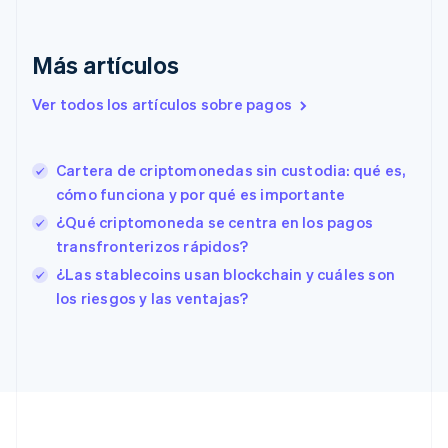
Emiratos Árabes Unidos
English
Eslovaquia
Más artículos
English
Eslovenia
Ver todos los artículos sobre pagos
English
Italiano
España
Español
English
Cartera de criptomonedas sin custodia: qué es,
Estados Unidos
English
Español
简体中文
cómo funciona y por qué es importante
Estonia
¿Qué criptomoneda se centra en los pagos
English
transfronterizos rápidos?
Finlandia
English
Svenska
¿Las stablecoins usan blockchain y cuáles son
Francia
los riesgos y las ventajas?
Français
English
Gibraltar
English
Grecia
English
Hungría
English