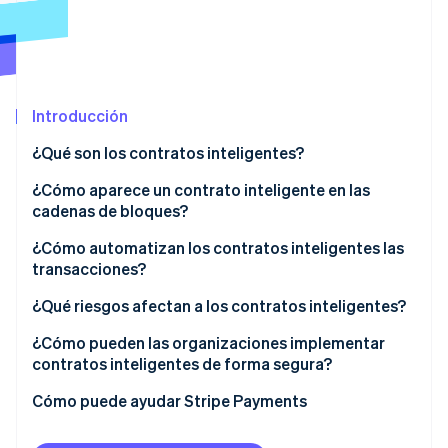
Ecosistema
Sesiones de Stripe 2026
Socios
Descubre cómo Stripe construye la infraestructura económi
Introducción
Stripe App Marketplace
Mirar ahora
¿Qué son los contratos inteligentes?
¿Cómo aparece un contrato inteligente en las
cadenas de bloques?
¿Cómo automatizan los contratos inteligentes las
transacciones?
¿Qué riesgos afectan a los contratos inteligentes?
¿Cómo pueden las organizaciones implementar
contratos inteligentes de forma segura?
Audita el código
Cómo puede ayudar Stripe Payments
Prueba todos los caminos