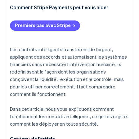
Auditer le code
Comment Stripe Payments peut vous aider
Tester tous les scénarios
Premiers pas avec Stripe
Utiliser des composants éprouvés
Se déployer progressivement
Les contrats intelligents transfèrent de l’argent,
Surveiller toute activité
appliquent des accords et automatisent les systèmes
financiers sans nécessiter l’intervention humaine. Ils
redéfinissent la façon dont les organisations
conçoivent la liquidité, l’exécution et le contrôle, mais
pour les utiliser correctement, il faut comprendre
comment ils fonctionnent.
Dans cet article, nous vous expliquons comment
fonctionnent les contrats intelligents, ce qui les régit et
comment les déployer en toute sécurité.
Contenu de l’article