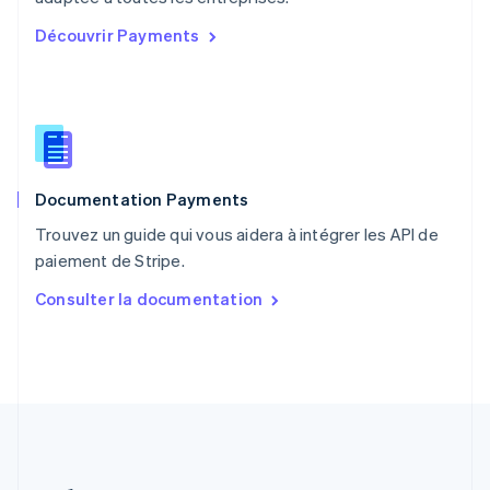
Portugal
Découvrir Payments
Português
English
RAS de Hong Kong, Chine
English
简体中文
République tchèque
English
Roumanie
English
Documentation Payments
Royaume-Uni
English
Trouvez un guide qui vous aidera à intégrer les API de
Singapour
paiement de Stripe.
English
简体中文
Slovaquie
Consulter la documentation
English
Slovénie
English
Italiano
Suède
Svenska
English
Suisse
Deutsch
Français
Italiano
English
Thaïlande
ไทย
English