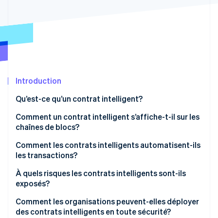
Commerce de détail
État des API
Atlas
Constitution d'une entreprise
Climate
Élimination du carbone
Écosystème
Identity
Partenaires
Vérification de l'identité
Stripe App Marketplace
Introduction
Qu’est-ce qu’un contrat intelligent?
Comment un contrat intelligent s’affiche-t-il sur les
Stripe Sessions 2026
chaînes de blocs?
Découvrez comment Stripe construit l’infrastructure écon
l’IA.
Comment les contrats intelligents automatisent-ils
Regarder
les transactions?
À quels risques les contrats intelligents sont-ils
exposés?
Comment les organisations peuvent-elles déployer
des contrats intelligents en toute sécurité?