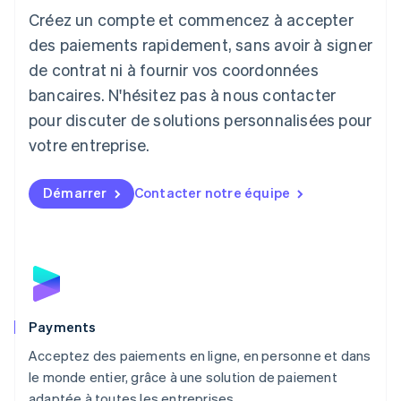
Créez un compte et commencez à accepter
Lettonie
English
des paiements rapidement, sans avoir à signer
Liechtenstein
de contrat ni à fournir vos coordonnées
Deutsch
English
Lituanie
bancaires. N'hésitez pas à nous contacter
English
pour discuter de solutions personnalisées pour
Luxembourg
votre entreprise.
Français
Deutsch
English
Malaisie
English
简体中文
Démarrer
Contacter notre équipe
Malte
English
Mexique
Español
English
Norvège
English
Nouvelle-Zélande
English
Payments
Pays-Bas
Acceptez des paiements en ligne, en personne et dans
Nederlands
English
le monde entier, grâce à une solution de paiement
Pologne
English
adaptée à toutes les entreprises.