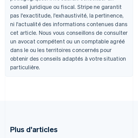
English
conseil juridique ou fiscal. Stripe ne garantit
Autriche
Deutsch
English
pas l'exactitude, l'exhaustivité, la pertinence,
Belgique
ni l'actualité des informations contenues dans
Nederlands
Français
Deutsch
English
Brésil
cet article. Nous vous conseillons de consulter
Português
English
un avocat compétent ou un comptable agréé
Bulgarie
dans le ou les territoires concernés pour
English
Canada
obtenir des conseils adaptés à votre situation
English
Français
particulière.
Chine continentale
简体中文
English
Chypre
English
Croatie
English
Italiano
Danemark
English
Émirats arabes unis
English
Plus d'articles
Espagne