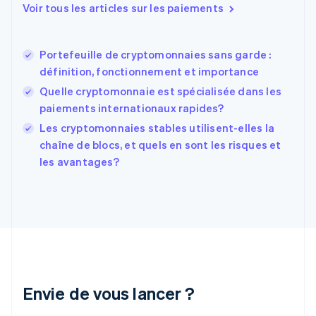
Español
English
Voir tous les articles sur les paiements
Estonie
English
États-Unis
Portefeuille de cryptomonnaies sans garde :
English
Español
简体中文
définition, fonctionnement et importance
Finlande
English
Svenska
Quelle cryptomonnaie est spécialisée dans les
France
paiements internationaux rapides?
Français
English
Les cryptomonnaies stables utilisent-elles la
Gibraltar
English
chaîne de blocs, et quels en sont les risques et
Grèce
les avantages?
English
Hongrie
English
Inde
English
Irlande
English
Italie
Italiano
English
Envie de vous lancer ?
Japon
日本語
English