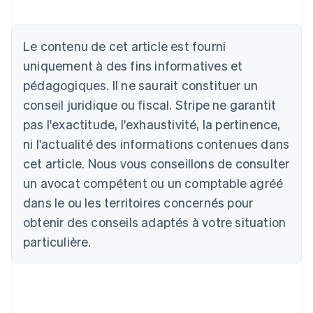
Allemagne
Le contenu de cet article est fourni
Deutsch
English
Australie
uniquement à des fins informatives et
English
pédagogiques. Il ne saurait constituer un
Autriche
conseil juridique ou fiscal. Stripe ne garantit
Deutsch
English
Belgique
pas l'exactitude, l'exhaustivité, la pertinence,
Nederlands
Français
Deutsch
English
ni l'actualité des informations contenues dans
Brésil
Português
English
cet article. Nous vous conseillons de consulter
Bulgarie
un avocat compétent ou un comptable agréé
English
Canada
dans le ou les territoires concernés pour
English
Français
obtenir des conseils adaptés à votre situation
Chine continentale
particulière.
简体中文
English
Chypre
English
Croatie
English
Italiano
Danemark