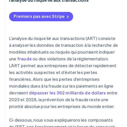
Tactiques de fraude
Identifier les indicateurs clés de risque
Expérience client
Premiers pas avec Stripe
Choisir les bons outils d’automatisation
Flexibilité et analyse en temps réel
Mettre en œuvre l’automatisation basée sur des
règles
L’analyse du risque lié aux transactions (ART) consiste
à analyser les données de transaction à la recherche de
Utiliser l’apprentissage automatique
modèles inhabituels ou risqués qui pourraient indiquer
Surveiller et affiner en permanence
une
fraude
ou des violations de la réglementation.
L’ART permet aux entreprises de détecter rapidement
Intégrer la supervision humaine
les activités suspectes et d’éviter les pertes
financières. Alors que les pertes d’entreprises
mondiales dues à la fraude sur les paiements en ligne
devraient
dépasser les 362 milliards de dollars
entre
2023 et 2028, la prévention de la fraude reste une
priorité absolue pour les entreprises du monde entier.
Ci-dessous, nous vous expliquerons les composants
de l’ART, son fonctionnement et la façon de concevoir