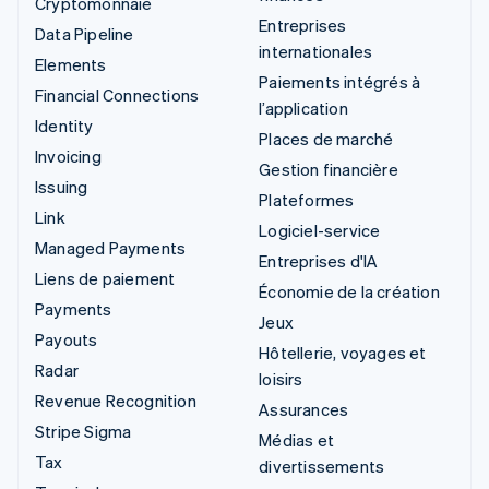
Cryptomonnaie
Entreprises
Data Pipeline
internationales
Elements
Paiements intégrés à
Financial Connections
l’application
Identity
Places de marché
Invoicing
Gestion financière
Issuing
Plateformes
Link
Logiciel-service
Managed Payments
Entreprises d'IA
Liens de paiement
Économie de la création
Payments
Jeux
Payouts
Hôtellerie, voyages et
Radar
loisirs
Revenue Recognition
Assurances
Stripe Sigma
Médias et
Tax
divertissements