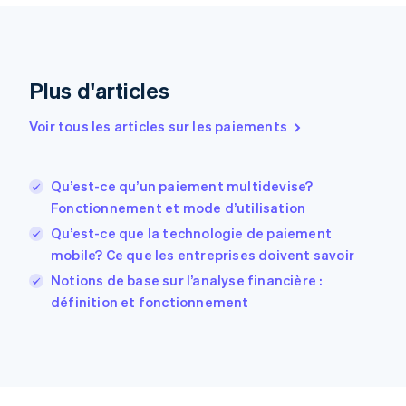
English
Émirats arabes unis
English
Espagne
Plus d'articles
Español
English
Estonie
Voir tous les articles sur les paiements
English
États-Unis
English
Español
简体中文
Qu’est-ce qu’un paiement multidevise?
Finlande
English
Svenska
Fonctionnement et mode d’utilisation
France
Qu’est-ce que la technologie de paiement
Français
English
mobile? Ce que les entreprises doivent savoir
Gibraltar
English
Notions de base sur l’analyse financière :
Grèce
définition et fonctionnement
English
Hongrie
English
Inde
English
Irlande