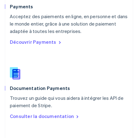
English
Payments
Pays-Bas
Acceptez des paiements en ligne, en personne et dans
Nederlands
English
le monde entier, grâce à une solution de paiement
Pologne
English
adaptée à toutes les entreprises.
Portugal
Découvrir Payments
Português
English
RAS de Hong Kong, Chine
English
简体中文
République tchèque
English
Roumanie
English
Documentation Payments
Royaume-Uni
English
Trouvez un guide qui vous aidera à intégrer les API de
Singapour
paiement de Stripe.
English
简体中文
Slovaquie
Consulter la documentation
English
Slovénie
English
Italiano
Suède