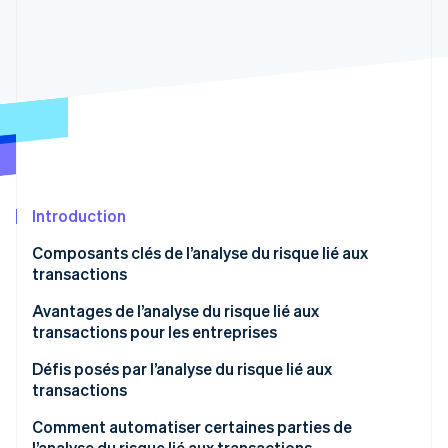
Commerce de détail
État des API
Atlas
Constitution d'une entreprise
Climate
Élimination du carbone
Écosystème
Identity
Partenaires
Vérification de l'identité
Stripe App Marketplace
Introduction
Stripe Sessions 2026
Composants clés de l’analyse du risque lié aux
Découvrez comment Stripe construit l’infrastructure écon
transactions
l’IA.
Regarder
Avantages de l’analyse du risque lié aux
transactions pour les entreprises
Défis posés par l’analyse du risque lié aux
transactions
Qualité et intégration des données
Comment automatiser certaines parties de
l’analyse du risque lié aux transactions