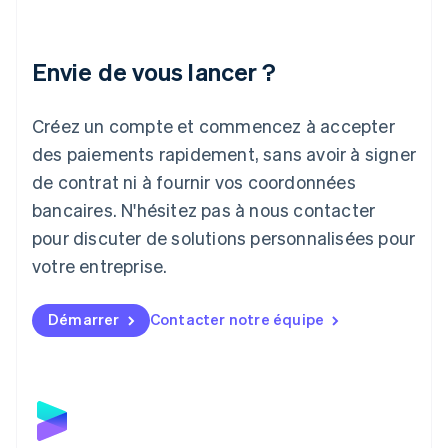
English
Italie
Italiano
English
Envie de vous lancer ?
Japon
日本語
English
Créez un compte et commencez à accepter
Lettonie
English
des paiements rapidement, sans avoir à signer
Liechtenstein
de contrat ni à fournir vos coordonnées
Deutsch
English
Lituanie
bancaires. N'hésitez pas à nous contacter
English
pour discuter de solutions personnalisées pour
Luxembourg
votre entreprise.
Français
Deutsch
English
Malaisie
English
简体中文
Démarrer
Contacter notre équipe
Malte
English
Mexique
Español
English
Norvège
English
Nouvelle-Zélande