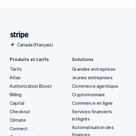
Svenska
English
Suisse
Deutsch
Français
Italiano
English
Thaïlande
ไทย
English
Canada (Français)
Produits et tarifs
Solutions
Tarifs
Grandes entreprises
Atlas
Jeunes entreprises
Authorization Boost
Commerce agentique
Billing
Cryptomonnaie
Capital
Commerce en ligne
Checkout
Services financiers
intégrés
Climate
Automatisation des
Connect
finances