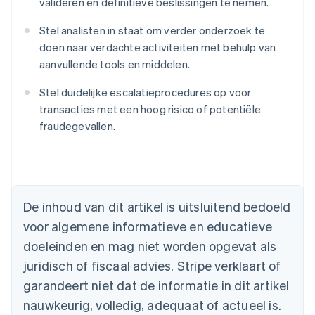
valideren en definitieve beslissingen te nemen.
Stel analisten in staat om verder onderzoek te
doen naar verdachte activiteiten met behulp van
aanvullende tools en middelen.
Stel duidelijke escalatieprocedures op voor
transacties met een hoog risico of potentiële
fraudegevallen.
Australië
English
België
Nederlands
Français
Deutsch
English
De inhoud van dit artikel is uitsluitend bedoeld
Brazilië
voor algemene informatieve en educatieve
Português
English
Bulgarije
doeleinden en mag niet worden opgevat als
English
juridisch of fiscaal advies. Stripe verklaart of
Canada
English
Français
garandeert niet dat de informatie in dit artikel
Cyprus
nauwkeurig, volledig, adequaat of actueel is.
English