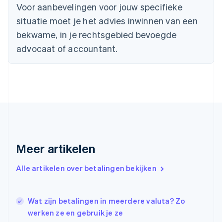
Denemarken
Voor aanbevelingen voor jouw specifieke
English
situatie moet je het advies inwinnen van een
Duitsland
bekwame, in je rechtsgebied bevoegde
Deutsch
English
Estland
advocaat of accountant.
English
Finland
English
Svenska
Frankrijk
Français
English
Gibraltar
English
Griekenland
English
Meer artikelen
Hongarije
English
Hongkong SAR, China
Alle artikelen over betalingen bekijken
English
简体中文
Ierland
English
Wat zijn betalingen in meerdere valuta? Zo
India
werken ze en gebruik je ze
English