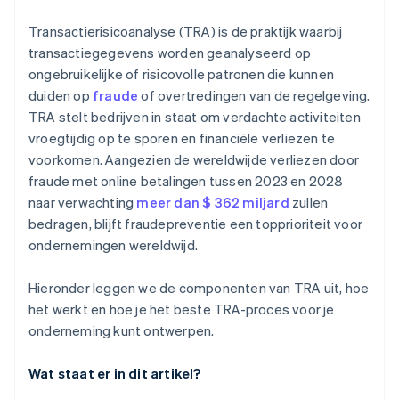
Regelgebaseerde automatisering implementeren
Transactierisicoanalyse (TRA) is de praktijk waarbij
Machine-learning gebruiken
transactiegegevens worden geanalyseerd op
ongebruikelijke of risicovolle patronen die kunnen
Continu monitoren en bijschaven:
duiden op
fraude
of overtredingen van de regelgeving.
Menselijk toezicht integreren
TRA stelt bedrijven in staat om verdachte activiteiten
vroegtijdig op te sporen en financiële verliezen te
voorkomen. Aangezien de wereldwijde verliezen door
fraude met online betalingen tussen 2023 en 2028
naar verwachting
meer dan $ 362 miljard
zullen
bedragen, blijft fraudepreventie een topprioriteit voor
ondernemingen wereldwijd.
Hieronder leggen we de componenten van TRA uit, hoe
het werkt en hoe je het beste TRA-proces voor je
onderneming kunt ontwerpen.
Wat staat er in dit artikel?