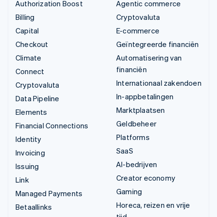
Authorization Boost
Agentic commerce
Billing
Cryptovaluta
Capital
E-commerce
Checkout
Geïntegreerde financiën
Climate
Automatisering van
financiën
Connect
Internationaal zakendoen
Cryptovaluta
In-appbetalingen
Data Pipeline
Marktplaatsen
Elements
Geldbeheer
Financial Connections
Platforms
Identity
SaaS
Invoicing
AI-bedrijven
Issuing
Creator economy
Link
Gaming
Managed Payments
Horeca, reizen en vrije
Betaallinks
tijd