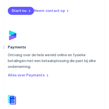
Nieuw-Zeeland
English
Start nu
Neem contact op
Noorwegen
English
Oostenrijk
Deutsch
English
Polen
English
Portugal
Português
English
Payments
Roemenië
Ontvang over de hele wereld online en fysieke
English
betalingen met een betaaloplossing die past bij elke
Singapore
English
简体中文
onderneming.
Slovenië
Alles over Payments
English
Italiano
Slowakije
English
Spanje
Español
English
Thailand
ไทย
English