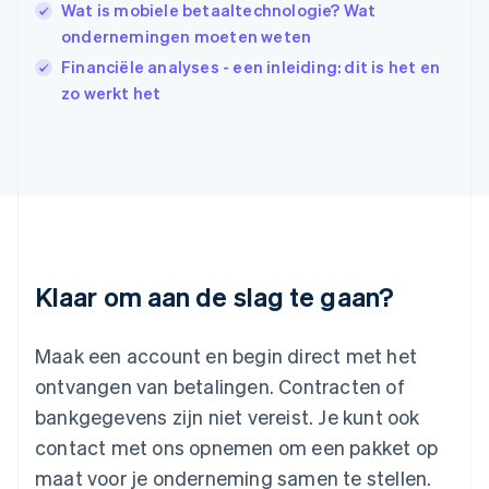
Wat is mobiele betaaltechnologie? Wat
Italië
Italiano
English
ondernemingen moeten weten
Japan
Financiële analyses - een inleiding: dit is het en
日本語
English
zo werkt het
Kroatië
English
Italiano
Letland
English
Liechtenstein
Deutsch
English
Litouwen
English
Luxemburg
Klaar om aan de slag te gaan?
Français
Deutsch
English
Maleisië
English
简体中文
Maak een account en begin direct met het
Malta
ontvangen van betalingen. Contracten of
English
Mexico
bankgegevens zijn niet vereist. Je kunt ook
Español
English
contact met ons opnemen om een pakket op
Nederland
maat voor je onderneming samen te stellen.
Nederlands
English