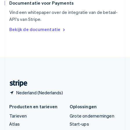
Documentatie voor Payments
Tsjechië
English
Vind een whitepaper over de integratie van de betaal-
Vasteland van China
API's van Stripe.
简体中文
English
Verenigd Koninkrijk
Bekijk de documentatie
English
Verenigde Arabische Emiraten
English
Verenigde Staten
English
Español
简体中文
Zweden
Svenska
English
Zwitserland
Deutsch
Français
Italiano
English
Nederland (Nederlands)
Producten en tarieven
Oplossingen
Tarieven
Grote ondernemingen
Atlas
Start-ups