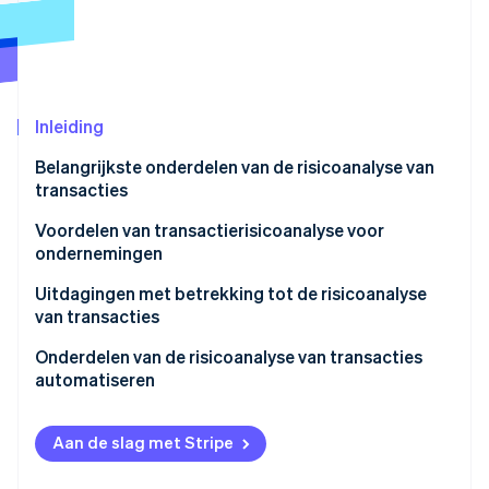
Oprichting van een start-up
Climate
Ecosysteem
CO₂-verwijdering
Partners
Identity
Stripe App Marketplace
Inleiding
Online identiteitsverificatie
Belangrijkste onderdelen van de risicoanalyse van
transacties
Voordelen van transactierisicoanalyse voor
ondernemingen
Stripe Sessions 2026
Ontdek hoe Stripe de economische infrastructuu
Uitdagingen met betrekking tot de risicoanalyse
Nu bekijken
van transacties
Datakwaliteit en integratie
Onderdelen van de risicoanalyse van transacties
automatiseren
Fraudetactieken
De belangrijkste risico-indicatoren identificeren
Klantervaring
Aan de slag met Stripe
De juiste automatiseringstools kiezen
Flexibiliteit en analyse in real time