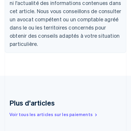
ni l'actualité des informations contenues dans
Belgique
cet article. Nous vous conseillons de consulter
Nederlands
Français
Deutsch
English
Brésil
un avocat compétent ou un comptable agréé
Português
English
dans le ou les territoires concernés pour
Bulgarie
obtenir des conseils adaptés à votre situation
English
Canada
particulière.
English
Français
Chine continentale
简体中文
English
Chypre
English
Croatie
English
Italiano
Danemark
English
Émirats arabes unis
Plus d'articles
English
Espagne
Voir tous les articles sur les paiements
Español
English
Estonie
English