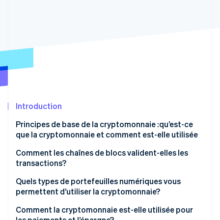
Commerce de détail
État des API
Atlas
Constitution d'une entreprise
Climate
Élimination du carbone
Écosystème
Identity
Partenaires
Vérification de l'identité
Stripe App Marketplace
Introduction
Stripe Sessions 2026
Principes de base de la cryptomonnaie :qu’est-ce
Découvrez comment Stripe construit l’infrastructure écon
que la cryptomonnaie et comment est-elle utilisée
l’IA.
Regarder
Comment les chaînes de blocs valident-elles les
transactions?
Preuve de travail
Quels types de portefeuilles numériques vous
permettent d’utiliser la cryptomonnaie?
Preuve d’enjeu (PDV)
Les portefeuilles matériels
Comment la cryptomonnaie est-elle utilisée pour
les paiements et l’épargne?