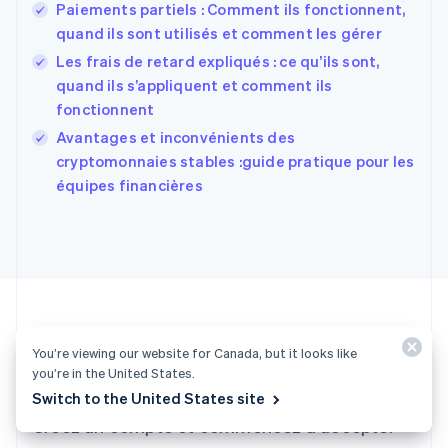
Paiements partiels : Comment ils fonctionnent,
États-Unis
quand ils sont utilisés et comment les gérer
English
Español
简体中文
Finlande
Les frais de retard expliqués : ce qu’ils sont,
English
Svenska
quand ils s’appliquent et comment ils
France
fonctionnent
Français
English
Avantages et inconvénients des
Gibraltar
English
cryptomonnaies stables :guide pratique pour les
Grèce
équipes financières
English
Hongrie
English
Inde
English
Irlande
English
Italie
You’re viewing our website for Canada, but it looks like
Italiano
English
Envie de vous lancer ?
you’re in the United States.
Japon
Switch to the United States site
日本語
English
Créez un compte et commencez à accepter
Lettonie
English