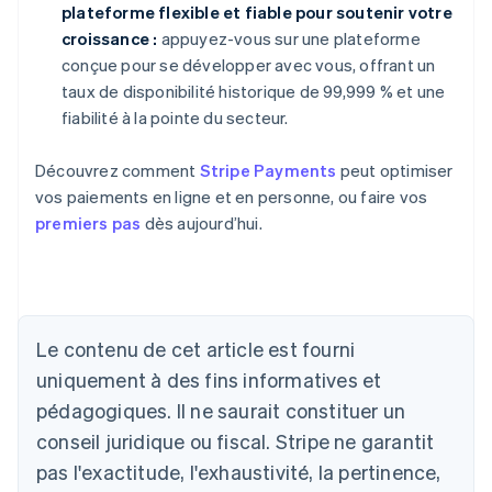
plateforme flexible et fiable pour soutenir votre
croissance :
appuyez-vous sur une plateforme
conçue pour se développer avec vous, offrant un
taux de disponibilité historique de 99,999 % et une
fiabilité à la pointe du secteur.
Découvrez comment
Stripe Payments
peut optimiser
vos paiements en ligne et en personne, ou faire vos
premiers pas
dès aujourd’hui.
Le contenu de cet article est fourni
uniquement à des fins informatives et
Allemagne
Deutsch
English
pédagogiques. Il ne saurait constituer un
Australie
conseil juridique ou fiscal. Stripe ne garantit
English
Autriche
pas l'exactitude, l'exhaustivité, la pertinence,
Deutsch
English