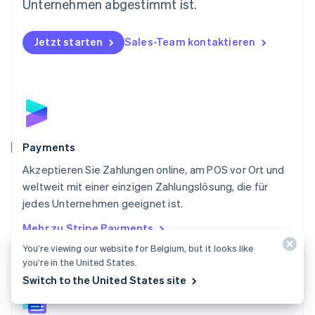
Österreich
Unternehmen abgestimmt ist.
Deutsch
English
Polen
Jetzt starten
Sales-Team kontaktieren
English
Portugal
Português
English
Rumänien
English
Schweden
Svenska
English
Schweiz
Payments
Deutsch
Français
Italiano
English
Akzeptieren Sie Zahlungen online, am POS vor Ort und
Singapur
English
简体中文
weltweit mit einer einzigen Zahlungslösung, die für
Slowakei
jedes Unternehmen geeignet ist.
English
Mehr zu Stripe Payments
Slowenien
English
Italiano
You’re viewing our website for Belgium, but it looks like
Sonderverwaltungsregion Hongkong,
you’re in the United States.
China
Switch to the United States site
English
简体中文
Spanien