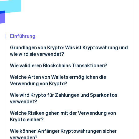
Betrugsprävention
Ecosystem
Atlas
Start-up-Gründung
Partner
Stripe App-Marktplatz
Climate
CO₂-Entnahme
Einführung
Identity
Grundlagen von Krypto: Was ist Kryptowährung und
Online-Identitätsprüfung
wie wird sie verwendet?
Wie validieren Blockchains Transaktionen?
Proof of Work (PoW)
Welche Arten von Wallets ermöglichen die
Verwendung von Krypto?
Stripe-Sessions 2026
Proof of Stake (POS)
Erfahren Sie, wie Stripe Lösungen für die Wirts
Hardware-Wallets
Wie wird Krypto für Zahlungen und Sparkontos
Jetzt ansehen
verwendet?
Software-Wallets
Welche Risiken gehen mit der Verwendung von
Depot-Wallets
Krypto einher?
Nicht-Depot-Wallets
Wie können Anfänger Kryptowährungen sicher
verwenden?