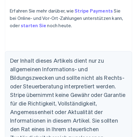
Erfahren Sie mehr darüber, wie
Stripe Payments
Sie
bei Online- und Vor-Ort-Zahlungen unterstützen kann,
oder
starten Sie
noch heute.
Der Inhalt dieses Artikels dient nur zu
Australien
allgemeinen Informations- und
English
Belgien
Bildungszwecken und sollte nicht als Rechts-
Nederlands
Français
Deutsch
English
oder Steuerberatung interpretiert werden.
Brasilien
Stripe übernimmt keine Gewähr oder Garantie
Português
English
Bulgarien
für die Richtigkeit, Vollständigkeit,
English
Angemessenheit oder Aktualität der
Dänemark
Informationen in diesem Artikel. Sie sollten
English
Deutschland
den Rat eines in Ihrem steuerlichen
Deutsch
English