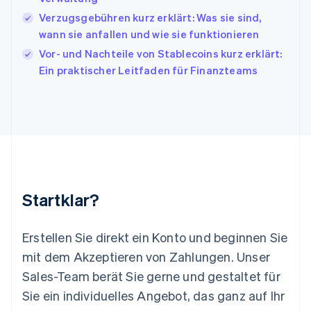
Kroatien
English
Italiano
Verzugsgebühren kurz erklärt: Was sie sind,
Lettland
wann sie anfallen und wie sie funktionieren
English
Vor- und Nachteile von Stablecoins kurz erklärt:
Liechtenstein
Ein praktischer Leitfaden für Finanzteams
Deutsch
English
Litauen
English
Luxemburg
Français
Deutsch
English
Malaysia
English
简体中文
Malta
English
Startklar?
Mexiko
Español
English
Neuseeland
Erstellen Sie direkt ein Konto und beginnen Sie
English
mit dem Akzeptieren von Zahlungen. Unser
Niederlande
Nederlands
English
Sales-Team berät Sie gerne und gestaltet für
Norwegen
Sie ein individuelles Angebot, das ganz auf Ihr
English