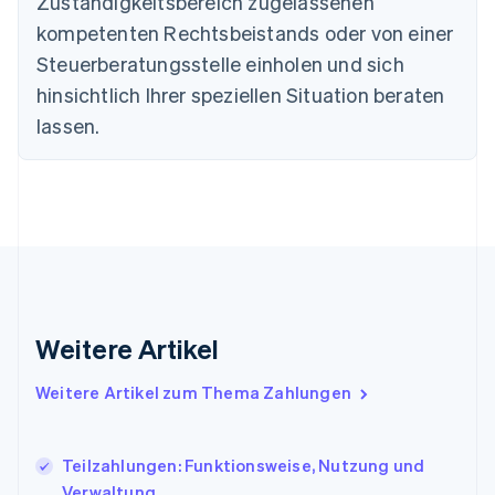
Zuständigkeitsbereich zugelassenen
Estland
English
kompetenten Rechtsbeistands oder von einer
Festlandchina
Steuerberatungsstelle einholen und sich
简体中文
English
Finnland
hinsichtlich Ihrer speziellen Situation beraten
English
Svenska
lassen.
Frankreich
Français
English
Gibraltar
English
Griechenland
English
Indien
English
Irland
Weitere Artikel
English
Italien
Italiano
English
Weitere Artikel zum Thema Zahlungen
Japan
日本語
English
Kanada
Teilzahlungen: Funktionsweise, Nutzung und
English
Français
Verwaltung