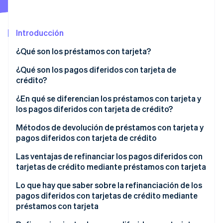
Introducción
Ecosistema
Sesiones de Stripe 2026
¿Qué son los préstamos con tarjeta?
Socios
Descubre cómo Stripe construye la infraestructura económi
Stripe App Marketplace
Mirar ahora
Ventajas de los préstamos con tarjeta
¿Qué son los pagos diferidos con tarjeta de
crédito?
Desventajas de los préstamos con tarjeta
Ventajas de los pagos diferidos
¿En qué se diferencian los préstamos con tarjeta y
los pagos diferidos con tarjeta de crédito?
Desventajas de los pagos diferidos
Interés
Métodos de devolución de préstamos con tarjeta y
pagos diferidos con tarjeta de crédito
Límite
Método de importe fijo
Las ventajas de refinanciar los pagos diferidos con
tarjetas de crédito mediante préstamos con tarjeta
Método de tasa fija
Tasa de interés más baja
Lo que hay que saber sobre la refinanciación de los
Método de saldo móvil
pagos diferidos con tarjetas de crédito mediante
Período de pago más corto
préstamos con tarjeta
Gestión de pagos más sencilla