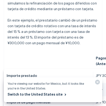
simulamos la refinanciación de los pagos diferidos con
tarjeta de crédito mediante un préstamo con tarjeta.
En este ejemplo, el prestatario cambió de un préstamo
con tarjeta de crédito rotativo con una tasa de interés
del 15 % a un préstamo con tarjeta con una tasa de
interés del 13 %. El importe del préstamo es de
¥300,000 con un pago mensual de ¥10,000.
Pagos
(Ante
Importe prestado
JPY 3
You’re viewing our website for Mexico, but it looks like
you’re in the United States.
Interés
15 %
Switch to the United States site
Importe de pago mensual
JPY 1