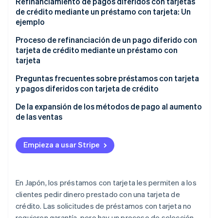
Tasas de interés más bajas
Refinanciamiento de pagos diferidos con tarjetas
de crédito mediante un préstamo con tarjeta: Un
Más dinero disponible para gastar
Proceso de selección
ejemplo
Préstamos cuidadosos
Proceso de refinanciación de un pago diferido con
tarjeta de crédito mediante un préstamo con
Plazo de devolución
tarjeta
Verifica el saldo y los intereses
Preguntas frecuentes sobre préstamos con tarjeta
y pagos diferidos con tarjeta de crédito
Encuentra un préstamo con tarjeta
¿Puedo obtener un préstamo incluso si uso pagos
De la expansión de los métodos de pago al aumento
Solicita el préstamo con tarjeta
diferidos?
de las ventas
Pide dinero prestado con el préstamo con tarjeta
¿Se pueden usar los préstamos con tarjeta de
manera reiterada?
Empieza a usar Stripe
Cancela el saldo de la tarjeta de crédito
¿Qué es mejor: pagos en cuotas o pagos diferidos?
Comienza a pagar el préstamo de la tarjeta
En Japón, los préstamos con tarjeta les permiten a los
clientes pedir dinero prestado con una tarjeta de
crédito. Las solicitudes de préstamos con tarjeta no
requieren garantía, pero hay un proceso de selección