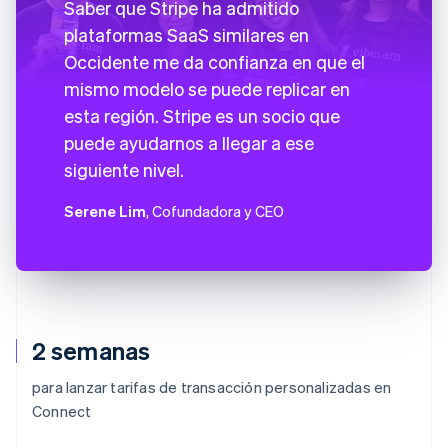
Saber que Stripe ha admitido
plataformas SaaS similares en
Occidente me da confianza en que el
mismo modelo se puede replicar en
esta región. Stripe es un socio que
puede ayudarnos a llegar a ese
siguiente nivel.
Serene Lim
, Cofundadora y CEO
2 semanas
para lanzar tarifas de transacción personalizadas en
Connect