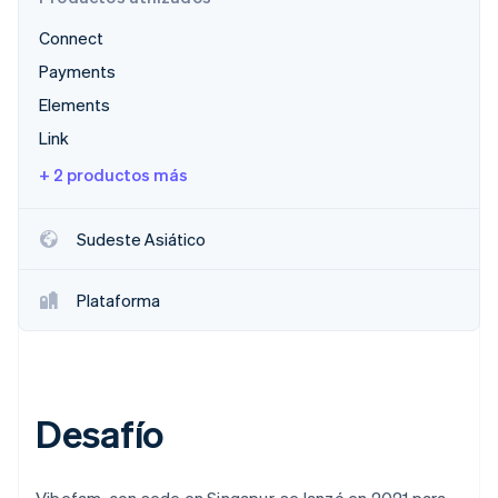
Connect
Payments
Ecosistema
Sesiones de Stripe 2026
Elements
Socios
Descubre cómo Stripe construye la infraestructura económi
Link
Stripe App Marketplace
Mirar ahora
+ 2 productos más
Sudeste Asiático
Plataforma
Desafío
Vibefam, con sede en Singapur, se lanzó en 2021 para