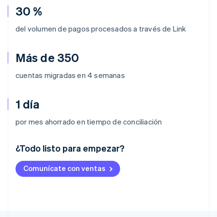
30 %
del volumen de pagos procesados a través de Link
Más de 350
cuentas migradas en 4 semanas
1 día
por mes ahorrado en tiempo de conciliación
¿Todo listo para empezar?
Alemania
Comunícate con ventas
Deutsch
English
Australia
English
Austria
Deutsch
English