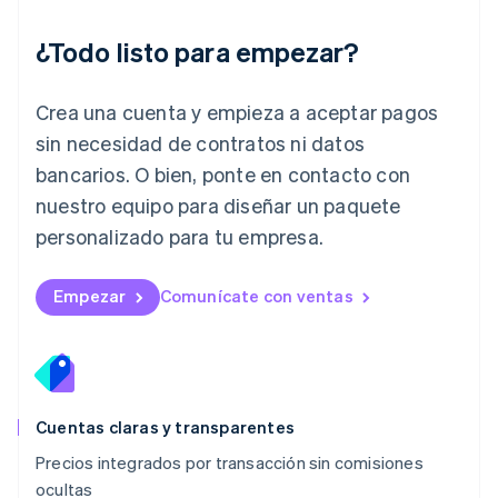
Japón
日本語
English
¿Todo listo para empezar?
Letonia
English
Liechtenstein
Crea una cuenta y empieza a aceptar pagos
Deutsch
English
Lituania
sin necesidad de contratos ni datos
English
bancarios. O bien, ponte en contacto con
Luxemburgo
nuestro equipo para diseñar un paquete
Français
Deutsch
English
Malasia
personalizado para tu empresa.
English
简体中文
Malta
English
Empezar
Comunícate con ventas
México
Español
English
Noruega
English
Nueva Zelandia
English
Cuentas claras y transparentes
Países Bajos
Precios integrados por transacción sin comisiones
Nederlands
English
ocultas