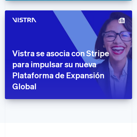
España
Español
English
Estados Unidos
English
Español
简体中文
Estonia
English
Finlandia
English
Svenska
Francia
Vistra se asocia con Stripe
Français
English
Gibraltar
para impulsar su nueva
English
Plataforma de Expansión
Grecia
English
Global
Hungría
English
India
English
Irlanda
English
Italia
Italiano
English