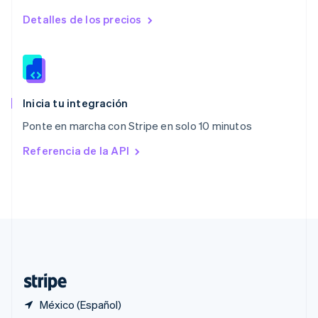
Polonia
English
Detalles de los precios
Portugal
Português
English
RAE de Hong Kong, China
English
简体中文
Reino Unido
English
Inicia tu integración
República Checa
Ponte en marcha con Stripe en solo 10 minutos
English
Rumania
Referencia de la API
English
Singapur
English
简体中文
Suecia
Svenska
English
Suiza
Deutsch
Français
Italiano
English
Tailandia
ไทย
English
México (Español)