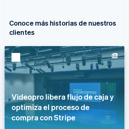
Bélgica
Nederlands
Français
Deutsch
English
Brasil
Português
English
Conoce más historias de nuestros
Bulgaria
English
clientes
Canadá
English
Français
China continental
简体中文
English
Chipre
English
Croacia
English
Italiano
Dinamarca
English
Emiratos Árabes Unidos
Videopro libera flujo de caja y
English
optimiza el proceso de
Eslovaquia
English
compra con Stripe
Eslovenia
English
Italiano