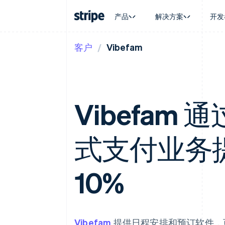
产品
解决方案
开发
客户
Vibefam
按企业阶段
文档
学习
按应用场
支持
支付
营收
大型企业
Stripe 文档
博客
智能体
获取支
Payments
Billing
初创企业
API 参考文档
客户案例
加密货
托管支
在线支付
经常性收入
库与 SDK
指南
电子商
专业服
Managed Payments
Metronome
Stripe Apps
嵌入式
Vibefam 通
备案商家解决方案
按用量计费
财务自
Payment links
Subscriptions
全球化
无代码支付
订阅管理
应用内
Checkout
Invoicing
式支付业务
交易市
预构建支付界面
一次性或定期账单
资金管
Elements
Tax
平台
灵活的 UI 组件
销售税和增值税自动
SaaS
Payment methods
10%
Revenue Recogniti
接入 125+ 种支付方式
会计自动化
Terminal
Stripe Sigma
线下支付
自定义报告
Authorization Boost
Data Pipeline
支付成功率优化
数据同步
Vibefam
提供日程安排和预订软件，
Link