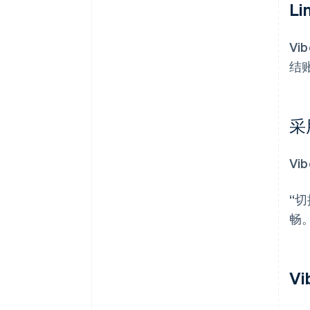
L
V
结
采
V
“
畅。
V