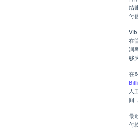
结账
付
V
在
润率
够
在对
Bill
人
间
最
付