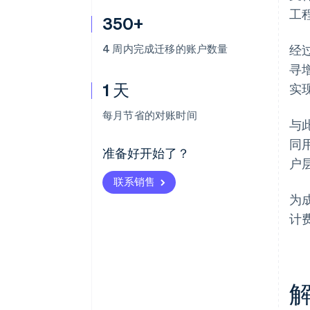
工
350+
4 周内完成迁移的账户数量
经
寻
1 天
实
每月节省的对账时间
与
同
准备好开始了？
户
联系销售
为
计