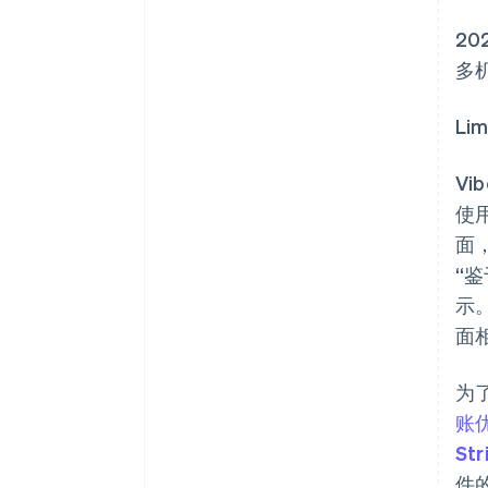
20
多
Li
V
使用
面
“
示。
面
为
账
Str
件