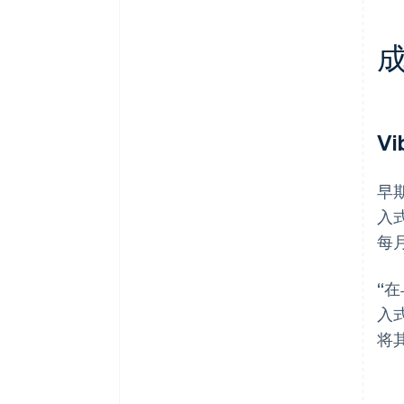
V
早
入
每
“
入
将其