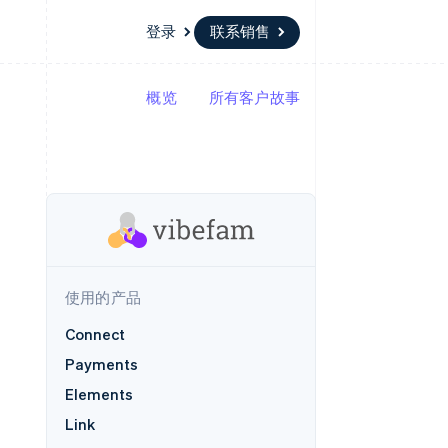
登录
联系销售
概览
所有客户故事
资源
生态系统
联系
场
更多
应用集成
合作伙伴
联系销售
Product roadmap
代码示例
Stripe App Marketplace
成为合作伙伴
了解未来规划
开发者博客
版
API 状态
Radar
欺诈防范
台版
务
Atlas
初创企业注册
卡
使用的产品
Climate
碳移除
Connect
Identity
Payments
在线身份验证
Elements
Link