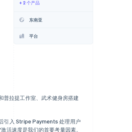
+ 2 个产品
Stripe Sessions 2026
东南亚
了解 Stripe 如何为 AI 构
建经济基础设施。
平台
立即观看
为瑜伽和普拉提工作室、武术健身房搭建
tripe Payments 处理用户
m 称：“激活速度是我们的首要考量因素。