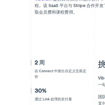
加速结账
程。该 SaaS 平台与 Stripe
Financial Connections
取会员费和课程费用。
关联金融账户数据
2 周
在 Connect 中推出自定义交易定
价
V
一
30%
团
通过 Link 处理的支付量
支付