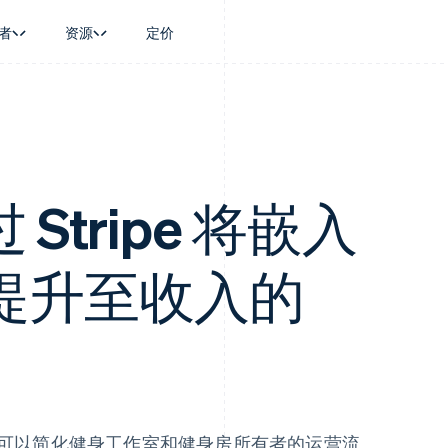
者
资源
定价
景
指南
按行业
公司
资金管理
平台和交易市
商务
持
接受线上付款
AI 企业
产品路线图
Treasury
Connect
币
持方案
实施预置结账流程
创作者经济
Sessions 年度大会
企业财务
平台支付
务
务
构建平台或交易市场
游戏
招聘
Global Payouts
Capital 平台
金融
管理订阅
酒店、旅游与休闲
资讯中心
过 Stripe 将嵌入
向第三方打款
客户融资
动化
提供按用量计费
保险
Stripe Press
Capital
Treasury 平
企业
发行稳定币支持的支付卡
媒体与娱乐
企业融资
嵌入式金融服
支付
通过智能体配置和管理服务
非营利组织
Crypto
Issuing
提升至收入的
场
专业服务
钱包、稳定币发行和发卡基础设
实体卡和虚拟
理
公共部门
施
零售
化
Crypto Onramp
on
可嵌入的加密货币购买
可以简化健身工作室和健身房所有者的运营流