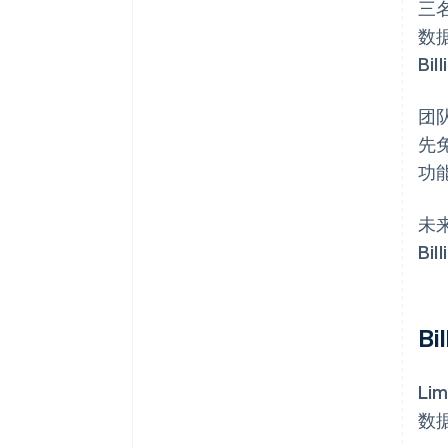
三名
数
Bil
团
先
功
未
Bi
B
L
数