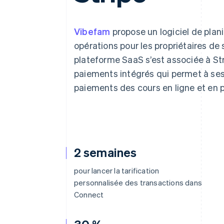
Authorization Boost
Acceptation optimisée
Link
Paiements accélérés
Vibefam
propose un logiciel de plani
Financial Connections
opérations pour les propriétaires de 
Comptes financiers associés
plateforme SaaS s’est associée à Str
paiements intégrés qui permet à ses c
paiements des cours en ligne et en 
2 semaines
pour lancer la tarification
personnalisée des transactions dans
Connect