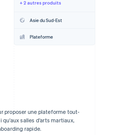
+ 2 autres produits
Asie du Sud-Est
Stripe Sessions 2026
Découvrez comment
Plateforme
Stripe construit
l’infrastructure
économique de l’IA.
Regarder la vidéo
ur proposer une plateforme tout-
 qu’aux salles d’arts martiaux,
nboarding rapide.