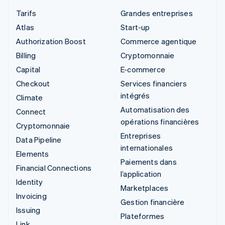
Tarifs
Grandes entreprises
Atlas
Start-up
Authorization Boost
Commerce agentique
Billing
Cryptomonnaie
Capital
E-commerce
Checkout
Services financiers
intégrés
Climate
Automatisation des
Connect
opérations financières
Cryptomonnaie
Entreprises
Data Pipeline
internationales
Elements
Paiements dans
Financial Connections
l’application
Identity
Marketplaces
Invoicing
Gestion financière
Issuing
Plateformes
Link