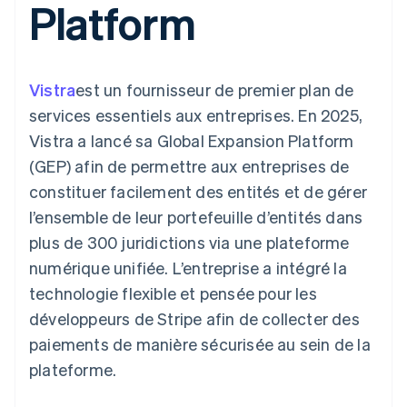
Platform
UI flexibles
Recognition
cryptomonnaie
l’application
Gérer des
Moyens de
Comptabilité
Entreprise
intégrables
Marketplaces
abonnements
paiement
automatisée
Gestion financière
Proposer une
Accès à plus
Stripe Sigma
Feuille de route
Plateformes
facturation à l'usage
de 125
Rapports
produits
SaaS
Émettre des cartes
Vistra
est un fournisseur de premier plan de
Terminal
personnalisés
Sessions : conférence
bancaires adossées à
Paiements en
Data Pipeline
annuelle
des stablecoins
services essentiels aux entreprises. En 2025,
personne
Synchronisation
Carrières
Fournir et gérer des
Vistra a lancé sa Global Expansion Platform
Authorization
des données
Communiqués de
services avec des
Par secteur
Boost
presse
agents
(GEP) afin de permettre aux entreprises de
Acceptation
Stripe Press
constituer facilement des entités et de gérer
optimisée
Entreprises d'IA
Link
Économie des
l’ensemble de leur portefeuille d’entités dans
Paiements
créateurs
Ressources
Jeux
plus de 300 juridictions via une plateforme
accélérés
Contact
Hôtellerie, voyages et
Financial
numérique unifiée. L’entreprise a intégré la
loisirs
Intégrations
Connections
Contacter notre équipe
Assurance
d'applications
Comptes
technologie flexible et pensée pour les
Médias et
Exemples de code
financiers
Devenir partenaire
développeurs de Stripe afin de collecter des
divertissements
Blog des développeurs
associés
Organisations à but
paiements de manière sécurisée au sein de la
non lucratif
État de l'API
plateforme.
Services aux
Plus
entreprises
Product roadmap
Secteur public