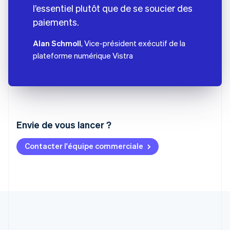
l’essentiel plutôt que de se soucier des
paiements.
Alan Schmoll
, Vice-président exécutif de la
plateforme numérique Vistra
Envie de vous lancer ?
Contacter l'équipe commerciale
Allemagne
Deutsch
English
Australie
English
Autriche
Deutsch
English
Belgique
Nederlands
Français
Deutsch
English