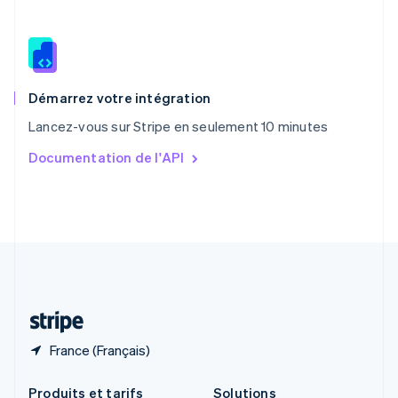
République tchèque
English
Roumanie
English
Royaume-Uni
English
Démarrez votre intégration
Singapour
Lancez-vous sur Stripe en seulement 10 minutes
English
简体中文
Slovaquie
Documentation de l'API
English
Slovénie
English
Italiano
Suède
Svenska
English
Suisse
Deutsch
Français
Italiano
English
Thaïlande
ไทย
English
France (Français)
Produits et tarifs
Solutions