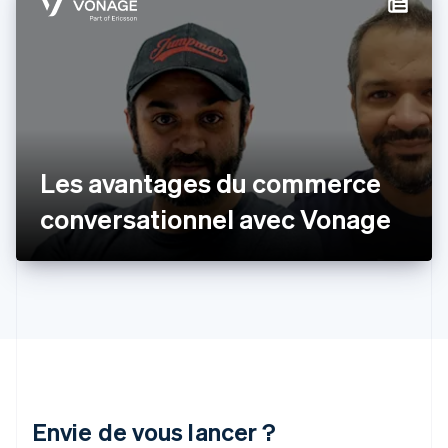
Finlande
English
Svenska
France
Français
English
Gibraltar
English
Grèce
English
Hongrie
Les avantages du commerce
English
Inde
conversationnel avec Vonage
English
Irlande
English
Italie
Italiano
English
Japon
日本語
English
Lettonie
English
Liechtenstein
Envie de vous lancer ?
Deutsch
English