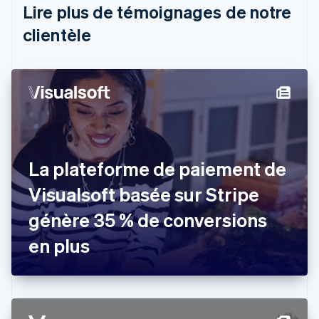
Brésil
Lire plus de témoignages de notre
Português
English
clientèle
Bulgarie
English
Canada
English
Français
Chine continentale
简体中文
English
Chypre
English
Croatie
English
Italiano
La plateforme de paiement de
Danemark
Visualsoft basée sur Stripe
English
Émirats arabes unis
génère 35 % de conversions
English
Espagne
en plus
Español
English
Estonie
English
États-Unis
English
Español
简体中文