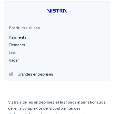
Découvrez les prochaines évolutions
Commerce en ligne
Radar
Prévention de la fraude
Écosystème
Atlas
Produits utilisés
Constitution de start-up
Partenaires
Climate
Payments
Stripe App Marketplace
Élimination du carbone
Elements
Identity
Link
Vérification de l'identité
Radar
Grandes entreprises
Stripe Sessions 2026
Découvrez comment Stripe construit l’infrastructure écono
Regarder la vidéo
Vistra aide les entreprises et les fonds internationaux à
gérer la complexité de la conformité, des