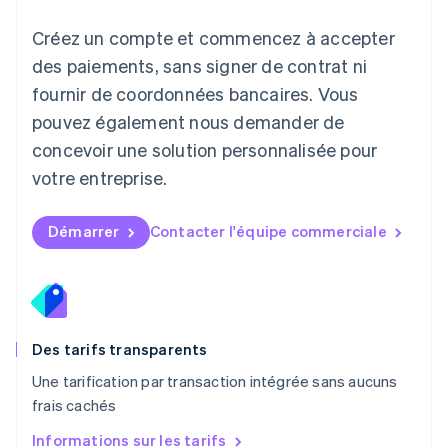
Lituanie
English
Créez un compte et commencez à accepter
Luxembourg
des paiements, sans signer de contrat ni
Français
Deutsch
English
Malaisie
fournir de coordonnées bancaires. Vous
English
简体中文
pouvez également nous demander de
Malte
concevoir une solution personnalisée pour
English
Mexique
votre entreprise.
Español
English
Norvège
English
Démarrer
Contacter l'équipe commerciale
Nouvelle-Zélande
English
Pays-Bas
Nederlands
English
Pologne
English
Des tarifs transparents
Portugal
Une tarification par transaction intégrée sans aucuns
Português
English
frais cachés
R.A.S. de Hong Kong, Chine
English
简体中文
Informations sur les tarifs