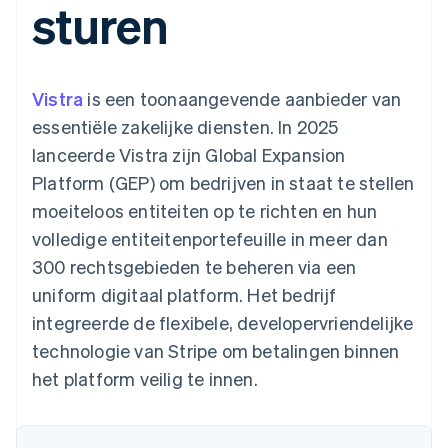
sturen
Toegang tot meer
Data Pipeline
Bedrijf
Marktplaatsen
Gegevenssynchronisatie
dan 125
Geldbeheer
Facturatie naar gebruik
Terminal
Productroadmap
Platforms
bieden
Fysieke betalingen
Jaarlijks congres
SaaS
Betaalkaarten uitgeven
Authorization
Sessions
die door stablecoins
Vistra
is een toonaangevende aanbieder van
Boost
Vacatures
worden gedekt
Optimaliseer de
Stripe Newsroom
Diensten voorzien en
essentiële zakelijke diensten. In 2025
acceptatie
Stripe Press
beheren met agents
Per branche
lanceerde Vistra zijn Global Expansion
Link
Versneld afrekenen
Platform (GEP) om bedrijven in staat te stellen
Financial
AI-bedrijven
moeiteloos entiteiten op te richten en hun
Connections
Creator economy
Contact
Bronnen
Data gekoppelde
Gaming
volledige entiteitenportefeuille in meer dan
rekeningen
Horeca, reizen en vrije
Neem contact op
tijd
App-integraties
300 rechtsgebieden te beheren via een
Partner worden
Verzekering
Voorbeelden van code
uniform digitaal platform. Het bedrijf
Media en entertainment
Developerblog
API-status
integreerde de flexibele, developervriendelijke
Meer
Non-profitorganisaties
technologie van Stripe om betalingen binnen
Product roadmap
Ontdek wat er in het verschiet ligt
Professionele
het platform veilig te innen.
dienstverlening
Radar
Publieke sector
Fraudepreventie
Detailhandel
Atlas