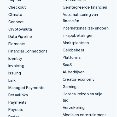
Checkout
Geïntegreerde financiën
Climate
Automatisering van
financiën
Connect
Internationaal zakendoen
Cryptovaluta
In-appbetalingen
Data Pipeline
Marktplaatsen
Elements
Geldbeheer
Financial Connections
Platforms
Identity
SaaS
Invoicing
AI-bedrijven
Issuing
Creator economy
Link
Gaming
Managed Payments
Horeca, reizen en vrije
Betaallinks
tijd
Payments
Verzekering
Payouts
Media en entertainment
Radar