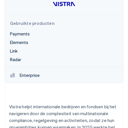
Oprichting van een start-up
Climate
Ecosysteem
CO₂-verwijdering
Gebruikte producten
Partners
Identity
Stripe App Marketplace
Online identiteitsverificatie
Payments
Elements
Link
Radar
Stripe Sessions 2026
Ontdek hoe Stripe de economische infrastructuu
Enterprise
Nu bekijken
Vistra helpt internationale bedrijven en fondsen bij het
navigeren door de complexiteit van multinationale
compliance, regelgeving en activiteiten, zodat ze hun
groeiambities kunnen waarmaken. In 2025 werkte het