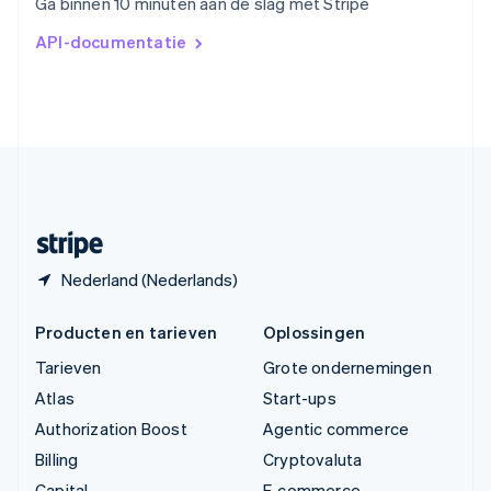
Ga binnen 10 minuten aan de slag met Stripe
简体中文
English
Verenigd Koninkrijk
API-documentatie
English
Verenigde Arabische Emiraten
English
Verenigde Staten
English
Español
简体中文
Zweden
Svenska
English
Zwitserland
Deutsch
Français
Italiano
English
Nederland (Nederlands)
Producten en tarieven
Oplossingen
Tarieven
Grote ondernemingen
Atlas
Start-ups
Authorization Boost
Agentic commerce
Billing
Cryptovaluta
Capital
E-commerce