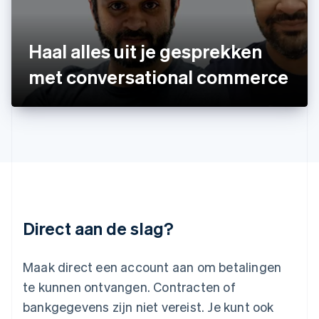
日本語
English
Kroatië
English
Italiano
Haal alles uit je gesprekken
Letland
English
met conversational commerce
Liechtenstein
Deutsch
English
Litouwen
English
Luxemburg
Français
Deutsch
English
Maleisië
English
简体中文
Malta
English
Direct aan de slag?
Mexico
Español
English
Nederland
Maak direct een account aan om betalingen
Nederlands
English
Nieuw-Zeeland
te kunnen ontvangen. Contracten of
English
bankgegevens zijn niet vereist. Je kunt ook
Noorwegen