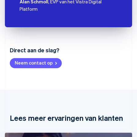
Alan Schmoll
, EVP van het Vistra Digital
Platform
Australië
Direct aan de slag?
English
België
Neem contact op
Nederlands
Français
Deutsch
English
Brazilië
Português
English
Bulgarije
English
Canada
English
Français
Cyprus
English
Lees meer ervaringen van klanten
Denemarken
English
Duitsland