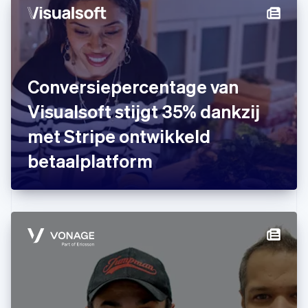
Deutsch
English
Estland
English
Finland
English
Svenska
Frankrijk
Conversiepercentage van
Français
English
Gibraltar
Visualsoft stijgt 35% dankzij
English
met Stripe ontwikkeld
Griekenland
English
betaalplatform
Hongarije
English
Hongkong SAR, China
English
简体中文
Ierland
English
India
English
Italië
Italiano
English
Japan