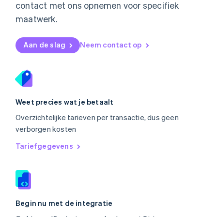
contact met ons opnemen voor specifiek
English
Oostenrijk
maatwerk.
Deutsch
English
Polen
English
Aan de slag
Neem contact op
Portugal
Português
English
Roemenië
English
Singapore
English
简体中文
Weet precies wat je betaalt
Slovenië
Overzichtelijke tarieven per transactie, dus geen
English
Italiano
verborgen kosten
Slowakije
English
Tariefgegevens
Spanje
Español
English
Thailand
ไทย
English
Tsjechië
English
Begin nu met de integratie
Vasteland van China