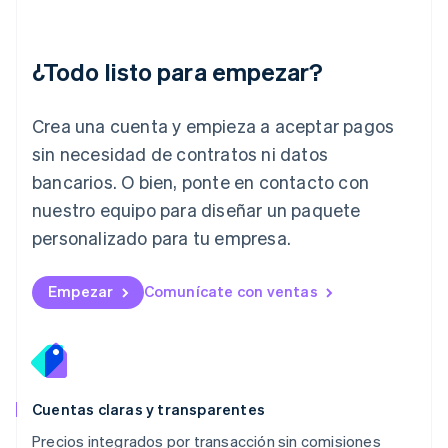
Italiano
English
Japón
日本語
English
¿Todo listo para empezar?
Letonia
English
Liechtenstein
Crea una cuenta y empieza a aceptar pagos
Deutsch
English
Lituania
sin necesidad de contratos ni datos
English
bancarios. O bien, ponte en contacto con
Luxemburgo
nuestro equipo para diseñar un paquete
Français
Deutsch
English
Malasia
personalizado para tu empresa.
English
简体中文
Malta
English
Empezar
Comunícate con ventas
México
Español
English
Noruega
English
Nueva Zelandia
English
Cuentas claras y transparentes
Países Bajos
Precios integrados por transacción sin comisiones
Nederlands
English