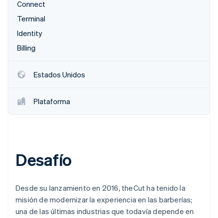
Connect
Terminal
Identity
Ecosistema
Sesiones de Stripe 2026
Billing
Socios
Descubre cómo Stripe construye la infraestructura económi
Stripe App Marketplace
Mirar ahora
Estados Unidos
Plataforma
Desafío
Desde su lanzamiento en 2016, theCut ha tenido la
misión de modernizar la experiencia en las barberías;
una de las últimas industrias que todavía depende en