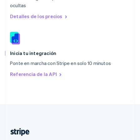
ocultas
Polonia
English
Detalles de los precios
Portugal
Português
English
RAE de Hong Kong, China
English
简体中文
Reino Unido
English
Inicia tu integración
República Checa
Ponte en marcha con Stripe en solo 10 minutos
English
Rumania
Referencia de la API
English
Singapur
English
简体中文
Suecia
Svenska
English
Suiza
Deutsch
Français
Italiano
English
Tailandia
ไทย
English