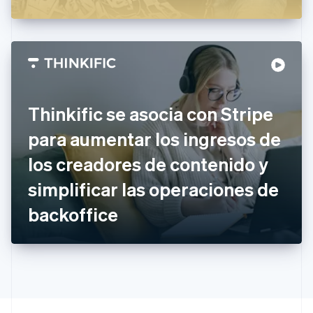
English
Italiano
España
Español
English
Estados Unidos
English
Español
简体中文
Estonia
English
Finlandia
Thinkific se asocia con Stripe
English
Svenska
Francia
para aumentar los ingresos de
Français
English
Gibraltar
los creadores de contenido y
English
simplificar las operaciones de
Grecia
English
backoffice
Hungría
English
India
English
Irlanda
English
Italia