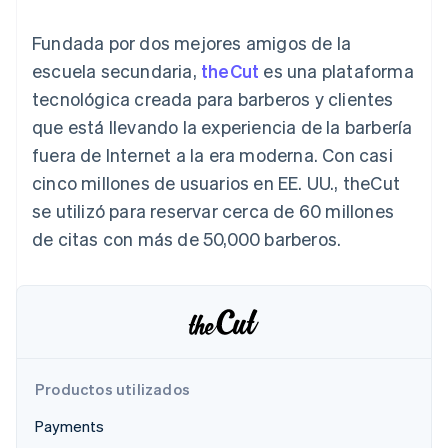
Authorization
Recognition
Empresa
Gestión del dinero
Gestionar
Boost
Automatización
Plataformas
suscripciones
Fundada por dos mejores amigos de la
Optimizaciones
contable
Hoja de ruta del
SaaS
Ofrecer cobro por
de aceptación
Stripe Sigma
producto
escuela secundaria,
consumo
theCut
es una plataforma
Link
Informes
Conferencia anual
Emitir tarjetas
tecnológica creada para barberos y clientes
Proceso de
personalizados
Sessions
respaldadas por
compra
Data Pipeline
Empleos
monedas estables
que está llevando la experiencia de la barbería
Por sector
acelerado
Sincronización
Sala de prensa
Aprovisiona y gestiona
fuera de Internet a la era moderna. Con casi
de datos
Stripe Press
servicios con agentes
Empresas de IA
cinco millones de usuarios en EE. UU., theCut
Economía de los
se utilizó para reservar cerca de 60 millones
creadores
Juegos
Contacto
de citas con más de 50,000 barberos.
Más
Recursos
Hostelería, viajes y ocio
Product roadmap
Contacta con ventas
Ver lo que viene
Seguros
Integraciones de
Conviértete en socio
Medios de
aplicaciones
Radar
comunicación y
Ejemplos de código
Prevención de fraude
entretenimiento
Blog de
Organizaciones sin
desarrolladores
Atlas
fines de lucro
Estado de la API
Constitución de una startup
Productos utilizados
Servicios
Climate
profesionales
Eliminación de dióxido de carbono
Payments
Sector público
Minorista