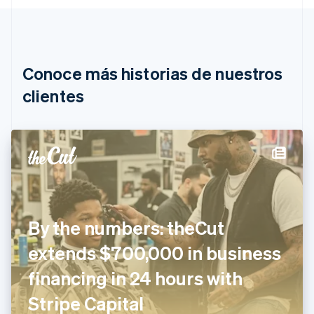
Deutsch
English
Bélgica
Nederlands
Français
Deutsch
English
Brasil
Português
English
Conoce más historias de nuestros
Bulgaria
English
clientes
Canadá
English
Français
China continental
简体中文
English
Chipre
English
Croacia
English
Italiano
Dinamarca
By the numbers: theCut
English
Emiratos Árabes Unidos
extends $700,000 in business
English
financing in 24 hours with
Eslovaquia
English
Stripe Capital
Eslovenia