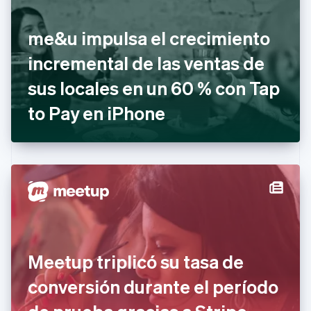
English
Italiano
Dinamarca
me&u impulsa el crecimiento
English
Emiratos Árabes Unidos
incremental de las ventas de
English
sus locales en un 60 % con Tap
Eslovaquia
English
to Pay en iPhone
Eslovenia
English
Italiano
España
Español
English
Estados Unidos
English
Español
简体中文
Estonia
English
Finlandia
English
Svenska
Francia
Meetup triplicó su tasa de
Français
English
Gibraltar
conversión durante el período
English
Grecia