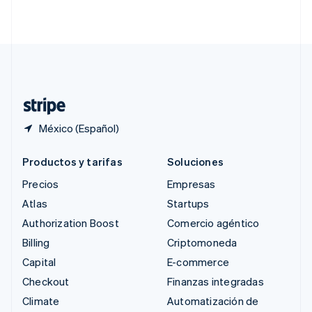
English
简体中文
Suecia
Svenska
English
Suiza
Deutsch
Français
Italiano
English
Tailandia
ไทย
English
México (Español)
Productos y tarifas
Soluciones
Precios
Empresas
Atlas
Startups
Authorization Boost
Comercio agéntico
Billing
Criptomoneda
Capital
E-commerce
Checkout
Finanzas integradas
Climate
Automatización de