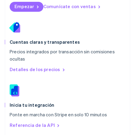
English
Empezar
Comunícate con ventas
México
Español
English
Noruega
English
Nueva Zelandia
English
Cuentas claras y transparentes
Países Bajos
Precios integrados por transacción sin comisiones
Nederlands
English
ocultas
Polonia
English
Detalles de los precios
Portugal
Português
English
RAE de Hong Kong, China
English
简体中文
Reino Unido
English
Inicia tu integración
República Checa
Ponte en marcha con Stripe en solo 10 minutos
English
Rumania
Referencia de la API
English
Singapur