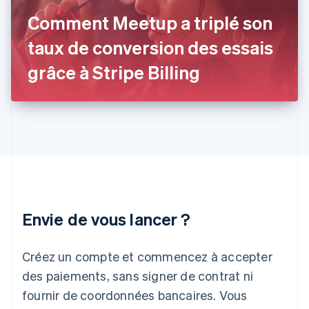
Grèce
Comment Meetup a triplé son
English
Hongrie
taux de conversion des essais
English
Inde
grâce à Stripe Billing
English
Irlande
English
Italie
Italiano
English
Japon
日本語
English
Lettonie
English
Liechtenstein
Envie de vous lancer ?
Deutsch
English
Lituanie
English
Créez un compte et commencez à accepter
Luxembourg
des paiements, sans signer de contrat ni
Français
Deutsch
English
Malaisie
fournir de coordonnées bancaires. Vous
English
简体中文