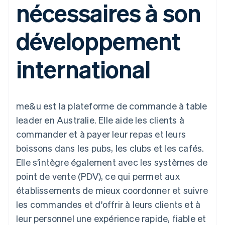
nécessaires à son
UI flexibles
Recognition
l’application
Gérer des
Moyens de
Comptabilité
Entreprise
Marketplaces
abonnements
paiement
automatisée
Gestion financière
Proposer une
développement
Accès à plus
Stripe Sigma
Roadmap produit
Plateformes
facturation à l'usage
de 125
Rapports
Sessions : conférence
SaaS
Émettre des cartes
Terminal
personnalisés
annuelle
bancaires adossées à
international
Paiements en
Data Pipeline
Carrières
des stablecoins
personne
Synchronisation
Communiqués de
Fournir et gérer des
Authorization
des données
presse
services avec des
Par secteur
Boost
Stripe Press
agents
Acceptation
me&u est la plateforme de commande à table
optimisée
Entreprises d'IA
Link
Économie des
leader en Australie. Elle aide les clients à
Paiements
créateurs
Contact
Ressources
Jeux
commander et à payer leur repas et leurs
accélérés
Hôtellerie, voyages et
Financial
Contacter notre équipe
boissons dans les pubs, les clubs et les cafés.
loisirs
Intégrations
Connections
Assurance
d'applications
Comptes
Elle s’intègre également avec les systèmes de
Devenir partenaire
Médias et
Exemples de code
financiers
point de vente (PDV), ce qui permet aux
divertissements
Blog des développeurs
associés
Organisations à but
établissements de mieux coordonner et suivre
non lucratif
État de l'API
les commandes et d'offrir à leurs clients et à
Services aux
Plus
entreprises
leur personnel une expérience rapide, fiable et
Product roadmap
Secteur public