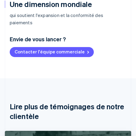
Une dimension mondiale
qui soutient l'expansion et la conformité des
paiements
Envie de vous lancer ?
Contacter l'équipe commerciale
Allemagne
Deutsch
English
Australie
English
Autriche
Deutsch
English
Belgique
Nederlands
Français
Deutsch
English
Brésil
Lire plus de témoignages de notre
Português
English
clientèle
Bulgarie
English
Canada
English
Français