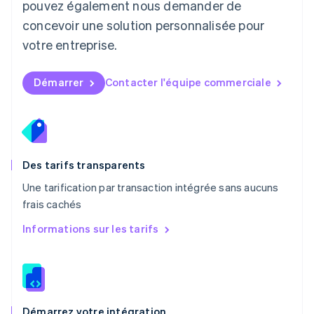
pouvez également nous demander de
Malte
concevoir une solution personnalisée pour
English
Mexique
votre entreprise.
Español
English
Norvège
English
Démarrer
Contacter l'équipe commerciale
Nouvelle-Zélande
English
Pays-Bas
Nederlands
English
Pologne
English
Des tarifs transparents
Portugal
Une tarification par transaction intégrée sans aucuns
Português
English
frais cachés
R.A.S. de Hong Kong, Chine
English
简体中文
Informations sur les tarifs
République tchèque
English
Roumanie
English
Royaume-Uni
English
Démarrez votre intégration