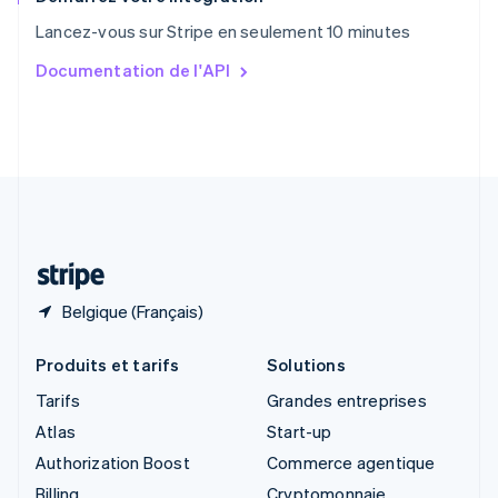
Singapour
Lancez-vous sur Stripe en seulement 10 minutes
English
简体中文
Slovaquie
Documentation de l'API
English
Slovénie
English
Italiano
Suède
Svenska
English
Suisse
Deutsch
Français
Italiano
English
Thaïlande
ไทย
English
Belgique (Français)
Produits et tarifs
Solutions
Tarifs
Grandes entreprises
Atlas
Start-up
Authorization Boost
Commerce agentique
Billing
Cryptomonnaie