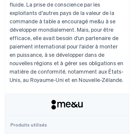
fluide. La prise de conscience par les
Découvrez les prochaines évolutions
Commerce en ligne
exploitants d'autres pays de la valeur de la
Radar
Prévention de la fraude
commande à table a encouragé me&u à se
Écosystème
Atlas
développer mondialement. Mais, pour être
Constitution de start-up
efficace, elle avait besoin d'un partenaire de
Partenaires
Climate
Stripe App Marketplace
paiement international pour l'aider à monter
Élimination du carbone
en puissance, à se développer dans de
Identity
nouvelles régions et à gérer ses obligations en
Vérification de l'identité
matière de conformité, notamment aux États-
Unis, au Royaume-Uni et en Nouvelle-Zélande.
Stripe Sessions 2026
Découvrez comment Stripe construit l’infrastructure écono
Regarder la vidéo
Produits utilisés