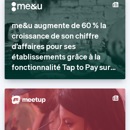
Chine continentale
简体中文
English
Chypre
English
me&u augmente de 60 % la
Croatie
English
Italiano
croissance de son chiffre
Danemark
d’affaires pour ses
English
Émirats arabes unis
établissements grâce à la
English
Espagne
fonctionnalité Tap to Pay sur
Español
English
iPhone
Estonie
English
États-Unis
English
Español
简体中文
Finlande
English
Svenska
France
Français
English
Gibraltar
English