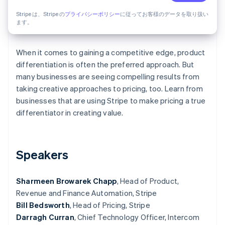
パートナー
Stripe は、Stripe の
Climate
プライバシーポリシー
に従ってお客様のデータを取り扱い
Stripe App Marketplace
ます。
カーボンリムーバル
Identity
オンライン本人確認
When it comes to gaining a competitive edge, product
differentiation is often the preferred approach. But
many businesses are seeing compelling results from
taking creative approaches to pricing, too. Learn from
businesses that are using Stripe to make pricing a true
Stripe Sessions 2026
differentiator in creating value.
Stripe が AI の経済インフラをどのように構築しているかを
ご覧ください。
こちらをご覧ください
Speakers
Sharmeen Browarek Chapp
, Head of Product,
Revenue and Finance Automation, Stripe
Bill Bedsworth
, Head of Pricing, Stripe
Darragh Curran
, Chief Technology Officer, Intercom