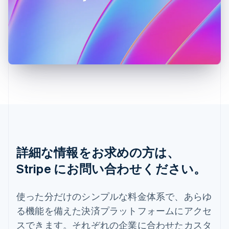
スペイン
Español
English
スロバキア
English
スロベニア
English
Italiano
タイ
ไทย
English
チェコ共和国
English
デンマーク
English
ドイツ
Deutsch
English
詳細な情報をお求めの方は、
ニュージーランド
Stripe にお問い合わせください。
English
ノルウェー
English
使った分だけのシンプルな料金体系で、あらゆ
ハンガリー
る機能を備えた決済プラットフォームにアクセ
English
フィンランド
スできます。それぞれの企業に合わせたカスタ
English
Svenska