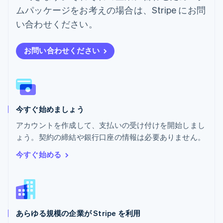
ムパッケージをお考えの場合は、Stripe にお問
ブラジル
Português
English
い合わせください。
フランス
Français
English
ブルガリア
お問い合わせください
English
ベルギー
Nederlands
Français
Deutsch
English
ポーランド
English
今すぐ始めましょう
ポルトガル
Português
English
アカウントを作成して、支払いの受け付けを開始しまし
マルタ
ょう。契約の締結や銀行口座の情報は必要ありません。
English
マレーシア
今すぐ始める
English
简体中文
メキシコ
Español
English
ラトビア
English
あらゆる規模の企業が Stripe を利用
リトアニア
English