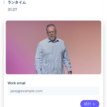
Recognition
ポーネント
ランタイム
SaaS
従量課金請求を提供
決済手段
製品ロードマップ
ステーブルコイン担保型
31:37
会計管理の
125 以上の決
Sessions 年次カンファ
のカードを発行
自動化
済手段を利用
レンス
エージェントによるサー
Stripe
可能
Terminal
採用情報
ビスのプロビジョニング
Sigma
業種別
対面支払い
ニュースルーム
と管理
カスタムレ
Authorization
Stripe Press
ポート
Boost
AI 企業
Data
決済成功率の
クリエイターエコノミ―
Pipeline
最適化
ゲーム
リソース
データの同
Link
ホスピタリティ、旅行、
お問い合わせ
期
スピーディー
レジャー
な決済
保険
アプリへの導入
営業にお問い合わせ
メディアおよびエンター
コードサンプル
パートナーになる
テインメント
開発者のブログ
非営利団体
API ステータス
プロフェッショナルサー
その他
ビス
Product roadmap
パブリックセクター
Work email
今後の予定を確認
小売業
Radar
不正防止
エコシステム
Atlas
続行
スタートアップの企業設立