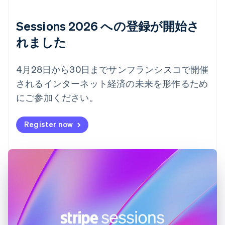
オーストラリア
English
Sessions 2026 への登録が開始さ
オーストリア
れました
Deutsch
English
オランダ
Nederlands
English
4月28日から30日までサンフランシスコで開催
カナダ
English
Français
されるインターネット経済の未来を形作るため
キプロス
にご参加ください。
English
ギリシア
Register now
English
クロアチア
English
Italiano
ジブラルタル
English
シンガポール
English
简体中文
スイス
Deutsch
Français
Italiano
English
スウェーデン
Svenska
English