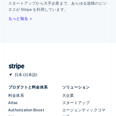
スタートアップから大手企業まで、あらゆる規模のビジ
リヒテンシュタイン
ネスが Stripe を利用しています。
Deutsch
English
ルーマニア
もっと知る
English
ルクセンブルグ
Français
Deutsch
English
中国香港特別行政区
English
简体中文
中国本土
简体中文
English
日本
日本語
English
日本 (日本語)
プロダクトと料金体系
ソリューション
料金体系
大企業
Atlas
スタートアップ
Authorization Boost
エージェンティックコマ
ース