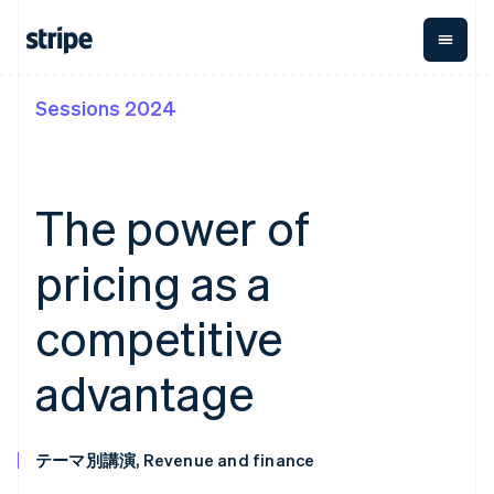
Sessions 2024
企業規模別
ドキュメント
学ぶ
支払い
収益
資金管
プラッ
理
フォー
大企業向け
Stripe のドキュメント
ブログ
とマー
Payments
Billing
スタートアップ向け
API リファレンス
導入事例
オンライン決
経常収益
ットプ
Global
ライブラリと SDK
ガイド
The power of
済
Metronome
Payouts
イス
Stripe Apps
Managed
従量課金
Payments
第三者
pricing as a
Connec
ユースケース別
マーチャント
サブスクリ
への入
サポート
プション
オブレコード
金
プラッ
ガイド
エージェンティックコマ
サブスクリ
ソリューショ
Payment links
competitive
フォー
ース
サポートに問い合わせる
プションの
ン
決済の
E コマース / ECサイト
オンライン決済を受け付
管理サポートプラン
コーディング
管理
Invoicing
築
埋込型金融
け
プロフェッショナルサー
advantage
1 回限りまた
不要の決済ペ
請求・財務関連
構築済みの決済を実装
ビス
は継続
ージ
Checkout
グローバルビジネス
プラットフォームまたは
構築済み決済
Tax
アプリ内決済
マーケットプレイスを構
消費税と
UI
マーケットプレイス
築する
VAT の自動
Elements
テーマ別講演, Revenue and finance
資金管理
サブスクリプションを管
柔軟な UI コン
計算
Revenue
会社
プラットフォーム
理