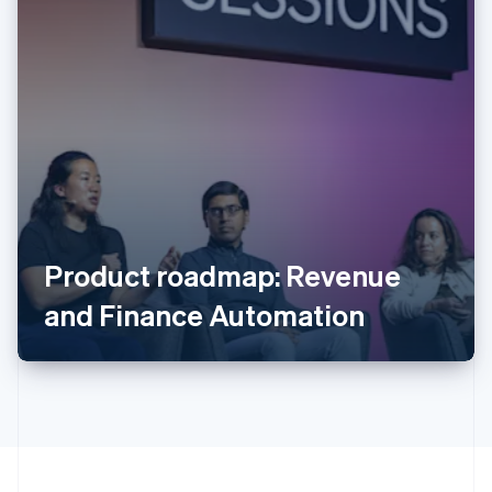
アイルランド
English
アメリカ
Product roadmap: Revenue
English
Español
简体中文
アラブ首長国連邦
and Finance Automation
English
イギリス
English
イタリア
Italiano
English
インド
English
エストニア
English