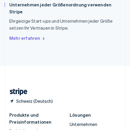
Unternehmen jeder Größenordnung verwenden
Español
English
Stripe
Thailand
ไทย
English
Ehrgeizige Start-ups und Unternehmen jeder Größe
Tschechische Republik
setzen Ihr Vertrauen in Stripe.
English
Ungarn
Mehr erfahren
English
Vereinigte Arabische Emirate
English
Vereinigte Staaten
English
Español
简体中文
Vereinigtes Königreich
English
Zypern
English
Schweiz (Deutsch)
Produkte und
Lösungen
Preisinformationen
Unternehmen