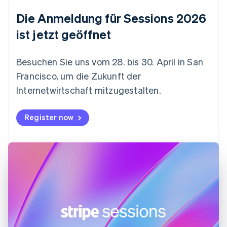
Estland
Die Anmeldung für Sessions 2026
English
Festlandchina
ist jetzt geöffnet
简体中文
English
Finnland
English
Svenska
Besuchen Sie uns vom 28. bis 30. April in San
Frankreich
Francisco, um die Zukunft der
Français
English
Gibraltar
Internetwirtschaft mitzugestalten.
English
Griechenland
Register now
English
Indien
English
Irland
English
Italien
Italiano
English
Japan
日本語
English
Kanada
English
Français