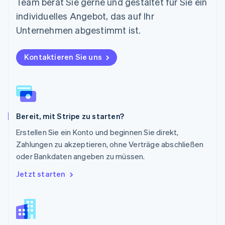
Team berät Sie gerne und gestaltet für Sie ein
Österreich
individuelles Angebot, das auf Ihr
Deutsch
English
Polen
Unternehmen abgestimmt ist.
English
Portugal
Kontaktieren Sie uns
Português
English
Rumänien
English
Schweden
Svenska
English
Schweiz
Bereit, mit Stripe zu starten?
Deutsch
Français
Italiano
English
Singapur
Erstellen Sie ein Konto und beginnen Sie direkt,
English
简体中文
Zahlungen zu akzeptieren, ohne Verträge abschließen
Slowakei
oder Bankdaten angeben zu müssen.
English
Slowenien
Jetzt starten
English
Italiano
Sonderverwaltungsregion Hongkong,
China
English
简体中文
Spanien