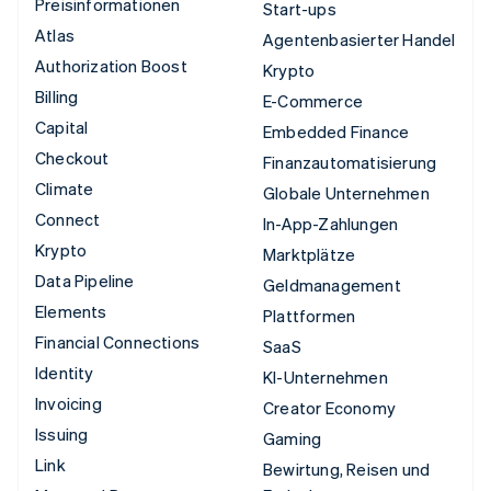
Preisinformationen
Start-ups
Atlas
Agentenbasierter Handel
Authorization Boost
Krypto
Billing
E-Commerce
Capital
Embedded Finance
Checkout
Finanzautomatisierung
Climate
Globale Unternehmen
Connect
In-App-Zahlungen
Krypto
Marktplätze
Data Pipeline
Geldmanagement
Elements
Plattformen
Financial Connections
SaaS
Identity
KI-Unternehmen
Invoicing
Creator Economy
Issuing
Gaming
Link
Bewirtung, Reisen und