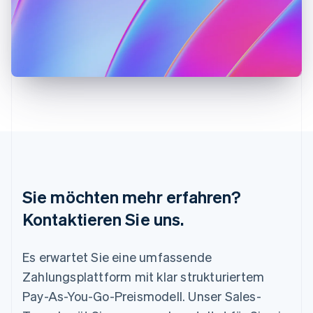
Kroatien
English
Italiano
Lettland
English
Liechtenstein
Deutsch
English
Litauen
English
Luxemburg
Français
Deutsch
English
Malaysia
English
简体中文
Malta
Sie möchten mehr erfahren?
English
Mexiko
Kontaktieren Sie uns.
Español
English
Neuseeland
Es erwartet Sie eine umfassende
English
Niederlande
Zahlungsplattform mit klar strukturiertem
Nederlands
English
Pay-As-You-Go-Preismodell. Unser Sales-
Norwegen
English