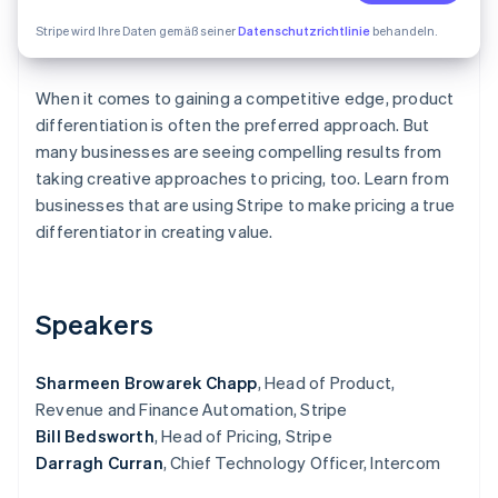
Betrugsprävention
Ecosystem
Stripe wird Ihre Daten gemäß seiner
Datenschutzrichtlinie
behandeln.
Atlas
Start-up-Gründung
Partner
Stripe App-Marktplatz
Climate
When it comes to gaining a competitive edge, product
CO₂-Entnahme
differentiation is often the preferred approach. But
Identity
many businesses are seeing compelling results from
Online-Identitätsprüfung
taking creative approaches to pricing, too. Learn from
businesses that are using Stripe to make pricing a true
differentiator in creating value.
Stripe-Sessions 2026
Speakers
Erfahren Sie, wie Stripe Lösungen für die Wirtschaft
Jetzt ansehen
Sharmeen Browarek Chapp
, Head of Product,
Revenue and Finance Automation, Stripe
Bill Bedsworth
, Head of Pricing, Stripe
Darragh Curran
, Chief Technology Officer, Intercom