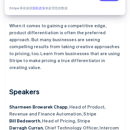
Stripe 将依据其
隐私政策
来处理您的数据
Stripe Sessions 2026
了解 Stripe 如何为 AI 构建经济基础设施。
立即观看
When it comes to gaining a competitive edge,
product differentiation is often the preferred
approach. But many businesses are seeing
compelling results from taking creative approaches
to pricing, too. Learn from businesses that are using
Stripe to make pricing a true differentiator in
creating value.
Speakers
Sharmeen Browarek Chapp
, Head of Product,
Revenue and Finance Automation, Stripe
Bill Bedsworth
, Head of Pricing, Stripe
Darragh Curran
, Chief Technology Officer, Intercom