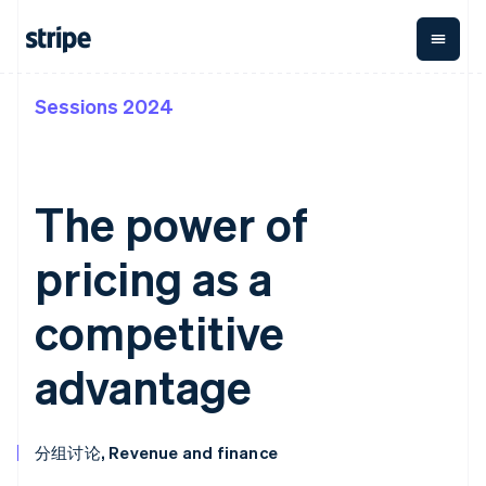
Sessions 2024
按企业阶段
文档
学习
支付
营收
资金管
平台
理
易市
大型企业
Stripe 文档
博客
Payments
Billing
初创企业
API 参考文档
客户案例
在线支付
经常性收入
Global
Conn
库与 SDK
指南
The power of
Payment links
Metronome
Payouts
Stripe Apps
按用量计费
平台
无代码支付
Subscriptions
向第三
pricing as a
按应用场景
Checkout
方打款
支持
预构建支付界
订阅管理
Crypto
指南
智能体商务
面
Invoicing
钱包、
competitive
加密货币
获取支持
一次性或定期
Elements
稳定币
电子商务
接受线上付款
托管支持方案
灵活的 UI 组件
账单
发行和
嵌入式金融
实施预置结账流程
专业服务
advantage
Payment
Tax
发卡基
财务自动化
构建平台或交易市场
methods
销售税和增值
础设施
全球化企业
管理订阅
接入 125+ 种支
税自动化
应用内支付
提供按用量计费
付方式
Revenue
交易市场
发行稳定币支持的支付卡
Terminal
Recognition
分组讨论, Revenue and finance
公司
资金管理
通过智能体配置和管理服
线下支付
会计自动化
平台
务