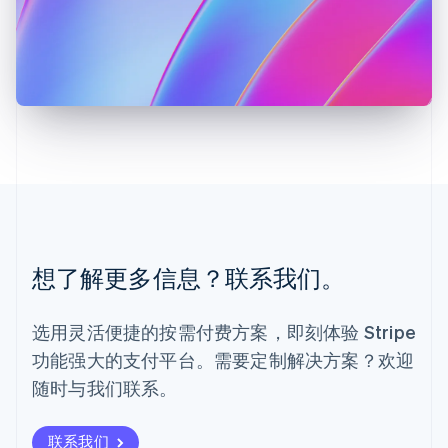
罗马尼亚
English
马尔他
English
马来西亚
English
简体中文
美国
English
Español
简体中文
墨西哥
Español
English
挪威
English
葡萄牙
想了解更多信息？联系我们。
Português
English
日本
日本語
English
选用灵活便捷的按需付费方案，即刻体验 Stripe
瑞典
功能强大的支付平台。需要定制解决方案？欢迎
Svenska
English
瑞士
随时与我们联系。
Deutsch
Français
Italiano
English
塞浦路斯
English
联系我们