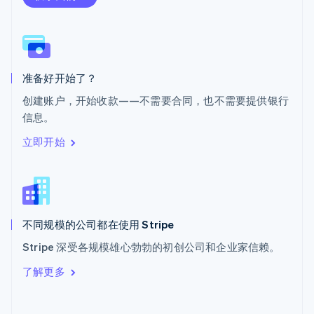
斯洛伐克
English
斯洛文尼亚
English
Italiano
泰国
ไทย
English
准备好开始了？
希腊
创建账户，开始收款——不需要合同，也不需要提供银行
English
信息。
西班牙
Español
English
立即开始
新加坡
English
简体中文
新西兰
English
匈牙利
English
不同规模的公司都在使用 Stripe
意大利
Stripe 深受各规模雄心勃勃的初创公司和企业家信赖。
Italiano
English
印度
了解更多
English
英国
English