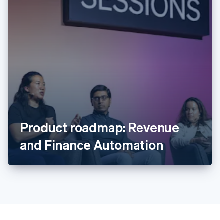
阿联酋
English
爱尔兰
English
爱沙尼亚
English
奥地利
Deutsch
English
澳大利亚
English
Product roadmap: Revenue
巴西
Português
English
and Finance Automation
保加利亚
English
比利时
Nederlands
Français
Deutsch
English
波兰
English
丹麦
English