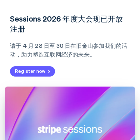
德国
Deutsch
English
法国
Sessions 2026 年度大会现已开放
Français
English
注册
芬兰
English
Svenska
荷兰
请于 4 月 28 日至 30 日在旧金山参加我们的活
Nederlands
English
动，助力塑造互联网经济的未来。
加拿大
English
Français
捷克
Register now
English
克罗地亚
English
Italiano
拉脱维亚
English
立陶宛
English
列支敦士登
Deutsch
English
卢森堡
Français
Deutsch
English