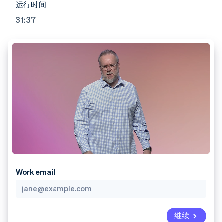
Authorization
Stripe Sigma
运行时间
产品路线图
SaaS
Boost
自定义报告
Sessions 年度大会
31:37
支付成功率优
Data Pipeline
招聘
化
数据同步
资讯中心
Link
资源
Stripe Press
加速结账
按行业
应用集成
AI 企业
代码示例
创作者经济
开发者博客
联系
游戏
API 状态
更多
酒店、旅游与休闲
联系销售
Product roadmap
保险
成为合作伙伴
了解未来规划
媒体与娱乐
非营利组织
Radar
专业服务
欺诈防范
公共部门
Atlas
零售
初创企业注册
Work email
Climate
碳移除
生态系统
合作伙伴
Stripe App Marketplace
继续