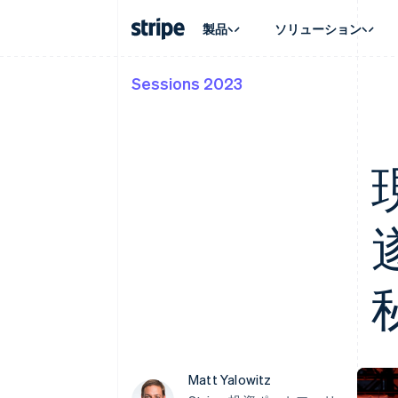
製品
ソリューション
Sessions 2023
企業規模別
ドキュメント
学ぶ
ユースケ
サポート
支払い
収益
大企業向け
Stripe のドキュメント
ブログ
エージェ
サポート
Payments
Billing
スタートアップ向け
API リファレンス
導入事例
E コマー
管理サポ
オンライン決済
経常収益
ライブラリと SDK
ガイド
埋込型
プロフェ
Managed Payments
Metronome
Stripe Apps
請求・
マーチャントオブレコードソリ
従量課金
グローバ
ューション
サブスクリプション
アプリ
サブスクリプション
Payment links
マーケッ
コーディング不要の決済ページ
Invoicing
資金管
1 回限りまたは継続
Checkout
プラット
構築済み決済 UI
Tax
SaaS
消費税と VAT の自
Elements
柔軟な UI コンポーネント
Revenue Recogniti
会計管理の自動化
決済手段
125 以上の決済手段を利用可能
Stripe Sigma
カスタムレポート
Terminal
対面支払い
Data Pipeline
Matt Yalowitz
データの同期
Authorization Boost
決済成功率の最適化