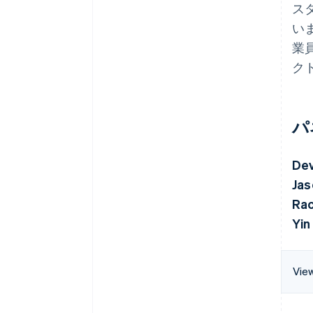
ス
い
業
ク
パ
Dev
Jas
Rac
Yin
View