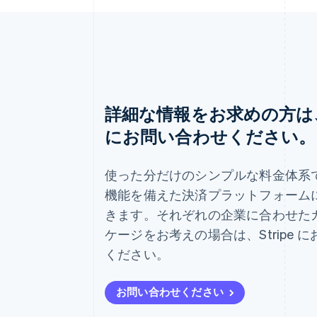
詳細な情報をお求めの方は、S
にお問い合わせください。
アイルランド
English
使った分だけのシンプルな料金体系
アメリカ
機能を備えた決済プラットフォーム
English
Español
简体中文
きます。それぞれの企業に合わせた
アラブ首長国連邦
English
ケージをお考えの場合は、Stripe 
イギリス
ください。
English
イタリア
Italiano
English
お問い合わせください
インド
English