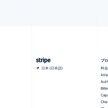
エストニア
English
オーストラリア
English
オーストリア
Deutsch
English
オランダ
Nederlands
English
カナダ
English
Français
キプロス
English
プ
日本 (日本語)
料
Atla
Auth
Billi
Capi
Che