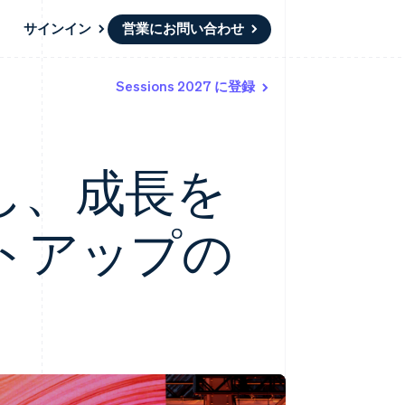
サインイン
営業にお問い合わせ
Sessions 2027 に登録
リソース
エコシステム
お問い合わせ
ームとマーケット
その他
アプリへの導入
パートナー
営業にお問い合わせ
Product roadmap
ス
コードサンプル
Stripe App Marketplace
パートナーになる
今後の予定を確認
開発者のブログ
し、成長を
ーム決済の構築
ャー
API ステータス
Radar
不正防止
ンメント
Atlas
トアップの
スタートアップの企業設立
Climate
カーボンリムーバル
Identity
オンライン本人確認