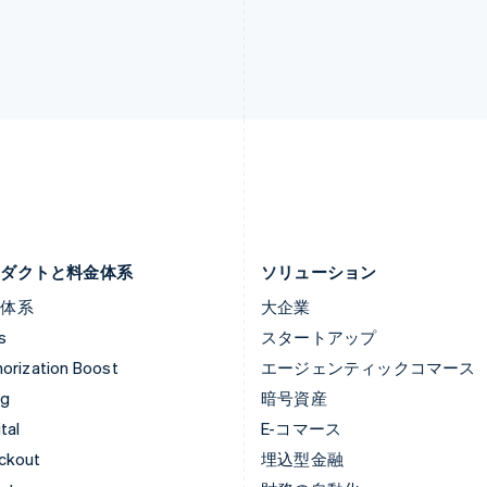
スペイン
フランス
Español
English
Français
English
スロバキア
ブルガリア
English
English
スロベニア
ベルギー
English
Italiano
Nederlands
Français
Deutsch
Eng
タイ
ポーランド
ไทย
English
English
チェコ共和国
ポルトガル
English
Português
English
デンマーク
マルタ
English
English
ロダクトと料金体系
ソリューション
金体系
大企業
s
スタートアップ
orization Boost
エージェンティックコマース
ng
暗号資産
tal
E-コマース
ckout
埋込型金融