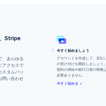
tripe
今すぐ始めましょう
ギリシア
ドイツ
English
Deutsch
English
で、あらゆる
アカウントを作成して、支払
クロアチア
ニュージーランド
の受け付けを開始しましょう
にアクセスで
English
Italiano
English
契約の締結や銀行口座の情報
カスタムパッ
ジブラルタル
ノルウェー
必要ありません。
English
English
にお問い合わせ
シンガポール
ハンガリー
今すぐ始める
English
简体中文
English
スイス
フィンランド
Deutsch
Français
Italiano
English
English
Svenska
スウェーデン
ブラジル
Svenska
English
Português
English