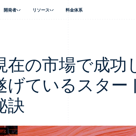
開発者
リソース
料金体系
ース別
ガイド
業種別
会社
資金管理
プラットフォ
プレイス
ンティックコマース
に問い合わせる
オンライン決済を受け付け
AI 企業
製品ロードマップ
Global Payouts
ス / ECサイト
ートプラン
構築済みの決済を実装
クリエイターエコノミ―
Sessions 年次カンファレン
第三者への入金
Connect
金融
ッショナルサービス
プラットフォームまたはマーケットプレイスを構築する
ゲーム
採用情報
現在の市場で成功
プラットフォ
財務関連
ホスピタリティ、旅行、レジ
ニュースルーム
ルビジネス
サブスクリプションを管理
保険
Stripe Press
内決済
従量課金請求を提供
メディアおよびエンターテイ
の管理
遂げているスター
トプレイス
ステーブルコイン担保型のカードを発行
理
エージェントによるサービスのプロビジョニングと管理
非営利団体
フォーム
プロフェッショナルサービス
パブリックセクター
動計算
秘訣
小売業
on