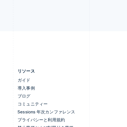
ルクセンブルグ
Français
Deutsch
English
中国香港特別行政区
English
简体中文
中国本土
lish
简体中文
English
日本
日本語
English
リソース
ガイド
導入事例
ブログ
コミュニティー
Sessions 年次カンファレンス
プライバシーと利用規約