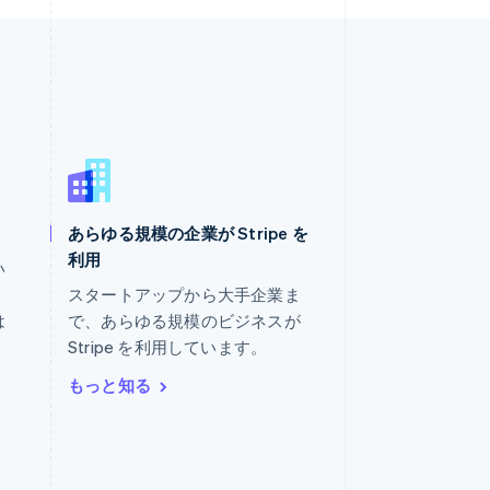
あらゆる規模の企業が Stripe を
マレーシア
利用
English
简体中文
い
メキシコ
。
スタートアップから大手企業ま
Español
English
は
で、あらゆる規模のビジネスが
ラトビア
Stripe を利用しています。
English
リトアニア
もっと知る
English
リヒテンシュタイン
Deutsch
English
ルーマニア
English