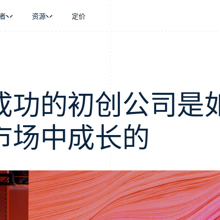
者
资源
定价
景
指南
按行业
公司
资金管理
平台和交易市
商务
持
接受线上付款
AI 企业
产品路线图
Global Payouts
Connect
币
持方案
实施预置结账流程
创作者经济
Sessions 年度大会
向第三方打款
平台支付
务
务
构建平台或交易市场
游戏
招聘
成功的初创公司是
金融
管理订阅
酒店、旅游与休闲
资讯中心
动化
提供按用量计费
保险
Stripe Press
企业
发行稳定币支持的支付卡
媒体与娱乐
市场中成长的
支付
通过智能体配置和管理服务
非营利组织
场
专业服务
理
公共部门
零售
化
on