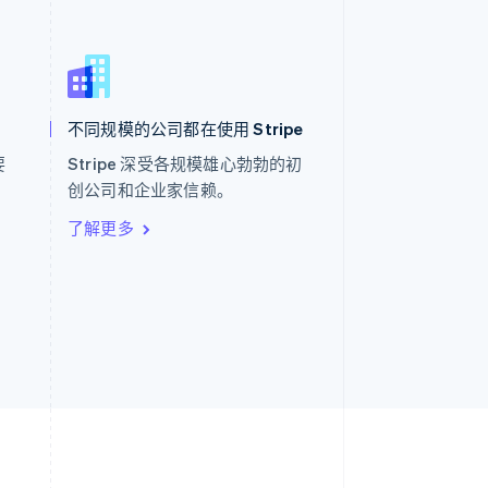
西班牙
Español
English
新加坡
English
简体中文
不同规模的公司都在使用 Stripe
新西兰
English
要
Stripe 深受各规模雄心勃勃的初
匈牙利
。
创公司和企业家信赖。
English
意大利
了解更多
Italiano
English
印度
English
英国
h
English
直布罗陀
English
中国内地
简体中文
English
中国香港特别行政区
English
简体中文