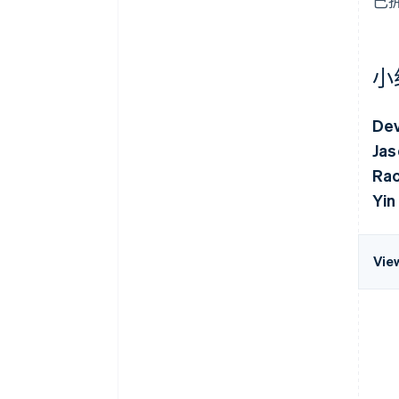
己
小
Dev
Jas
Rac
Yin
Vie