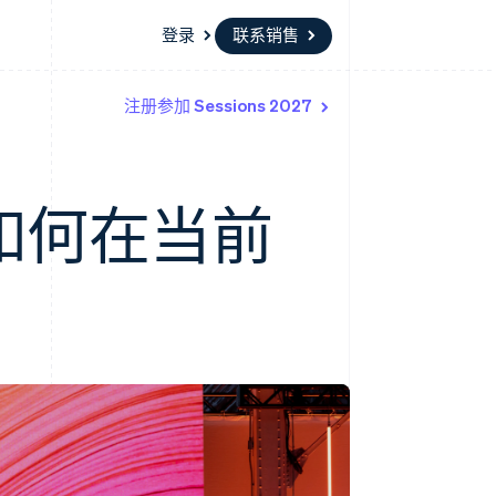
登录
联系销售
注册参加 Sessions 2027
资源
生态系统
联系
场
更多
应用集成
合作伙伴
联系销售
Product roadmap
代码示例
Stripe App Marketplace
成为合作伙伴
了解未来规划
开发者博客
如何在当前
API 状态
Radar
欺诈防范
Atlas
初创企业注册
Climate
碳移除