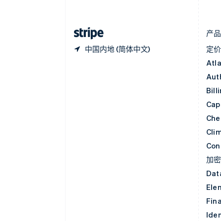
Deutsch
English
法国
Français
English
产
中国内地 (简体中文)
定
Atl
Aut
Bill
Capi
Che
Cli
Con
加
Dat
Ele
Fin
Iden