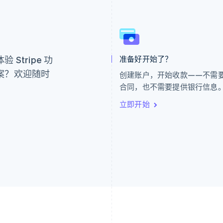
芬兰
美国
。
English
Svenska
English
Español
简体中文
荷兰
墨西哥
Nederlands
English
Español
English
Stripe 功
准备好开始了？
加拿大
挪威
English
Français
English
案？欢迎随时
创建账户，开始收款——不需
捷克
葡萄牙
合同，也不需要提供银行信息
English
Português
English
克罗地亚
日本
立即开始
English
Italiano
日本語
English
拉脱维亚
瑞典
English
Svenska
English
立陶宛
瑞士
English
Deutsch
Français
Italiano
Englis
列支敦士登
塞浦路斯
Deutsch
English
English
卢森堡
斯洛伐克
Français
Deutsch
English
English
罗马尼亚
斯洛文尼亚
English
English
Italiano
马尔他
泰国