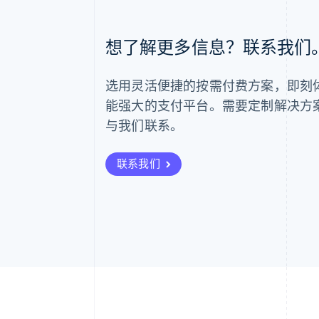
阿联酋
想了解更多信息？联系我们
English
爱尔兰
English
选用灵活便捷的按需付费方案，即刻体验 
爱沙尼亚
English
能强大的支付平台。需要定制解决方
奥地利
与我们联系。
Deutsch
English
澳大利亚
English
联系我们
巴西
Português
English
保加利亚
English
比利时
Nederlands
Français
Deutsch
English
波兰
English
丹麦
English
德国