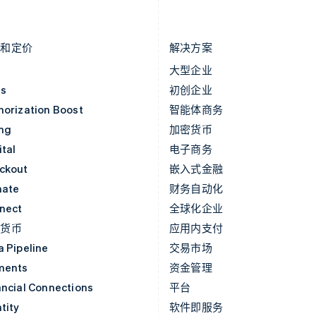
English
ไทย
English
马来西亚
希腊
English
简体中文
English
品和定价
解决方案
价
大型企业
as
初创企业
horization Boost
智能体商务
ing
加密货币
tal
电子商务
ckout
嵌入式金融
mate
财务自动化
nect
全球化企业
密货币
应用内支付
a Pipeline
交易市场
ments
资金管理
ancial Connections
平台
tity
软件即服务