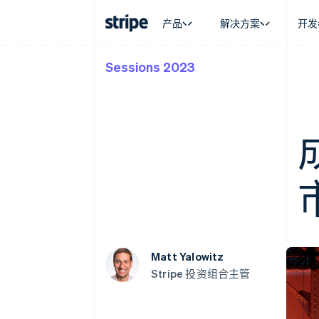
产品
解决方案
开发
Sessions 2023
按企业阶段
文档
学习
按应用场
支持
支付
营收
大型企业
Stripe 文档
博客
智能体
获取支
Payments
Billing
初创企业
API 参考文档
客户案例
加密货
托管支
在线支付
经常性收入
库与 SDK
指南
电子商
专业服
Payment links
Metronome
Stripe Apps
嵌入式
无代码支付
按用量计费
财务自
Checkout
Subscriptions
全球化
预构建支付界面
订阅管理
应用内
Elements
Invoicing
交易市
灵活的 UI 组件
一次性或定期账单
资金管
Payment methods
Tax
平台
接入 125+ 种支付方式
销售税和增值税自动
SaaS
Authorization Boost
Revenue Recogniti
支付成功率优化
会计自动化
Matt Yalowitz
Link
Stripe Sigma
Stripe 投资组合主管
加速结账
自定义报告
Data Pipeline
数据同步