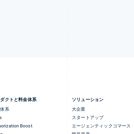
スイス
フィンランド
Deutsch
Français
Italiano
English
English
Svenska
スウェーデン
ブラジル
Svenska
English
Português
English
スペイン
フランス
Español
English
Français
English
スロバキア
ブルガリア
English
English
スロベニア
ベルギー
English
Italiano
Nederlands
Français
Deutsch
Eng
タイ
ポーランド
ไทย
English
English
チェコ共和国
ポルトガル
English
Português
English
デンマーク
マルタ
English
English
ロダクトと料金体系
ソリューション
金体系
大企業
s
スタートアップ
orization Boost
エージェンティックコマース
ng
暗号資産