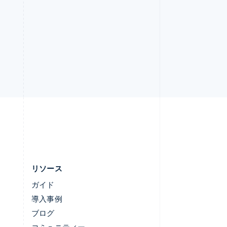
リヒテンシュタイン
Deutsch
English
ルーマニア
English
ルクセンブルグ
Français
Deutsch
English
中国香港特別行政区
English
简体中文
中国本土
lish
简体中文
English
日本
日本語
English
リソース
ガイド
導入事例
ブログ
コミュニティー