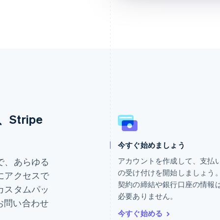
tripe
今すぐ始めましょう
ギリシア
ドイツ
English
Deutsch
English
で、あらゆる
アカウントを作成して、支払
クロアチア
ニュージーランド
の受け付けを開始しましょう
にアクセスで
English
Italiano
English
契約の締結や銀行口座の情報
カスタムパッ
ジブラルタル
ノルウェー
必要ありません。
English
English
にお問い合わせ
シンガポール
ハンガリー
今すぐ始める
English
简体中文
English