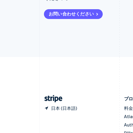
イタリア
Italiano
English
お問い合わせください
インド
English
エストニア
English
オーストラリア
English
オーストリア
Deutsch
English
オランダ
Nederlands
English
カナダ
English
Français
キプロス
English
プ
日本 (日本語)
料
Atla
Auth
Billi