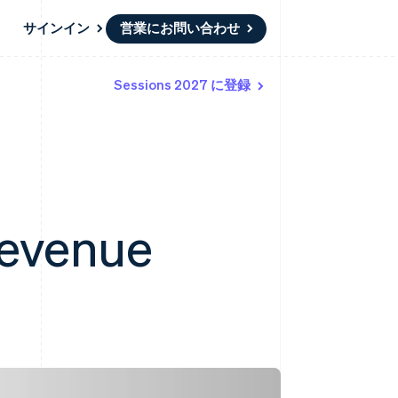
サインイン
営業にお問い合わせ
Sessions 2027 に登録
リソース
エコシステム
お問い合わせ
ームとマーケット
その他
アプリへの導入
パートナー
営業にお問い合わせ
Product roadmap
ス
コードサンプル
Stripe App Marketplace
パートナーになる
今後の予定を確認
開発者のブログ
ーム決済の構築
ャー
API ステータス
Radar
不正防止
ンメント
Atlas
revenue
スタートアップの企業設立
Climate
カーボンリムーバル
Identity
オンライン本人確認