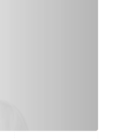
Stripe Sessions 2026
Stripe が AI の経済インフ
ラをどのように構築して
いるかをご覧ください。
こちらをご覧ください