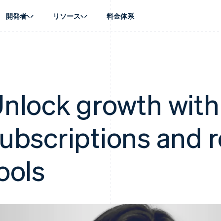
開発者
リソース
料金体系
ース別
ガイド
業種別
会社
資金管理
プラットフォ
プレイス
ンティックコマース
に問い合わせる
オンライン決済を受け付け
AI 企業
製品ロードマップ
Global Payouts
ス / ECサイト
ートプラン
構築済みの決済を実装
クリエイターエコノミ―
Sessions 年次カンファレン
第三者への入金
Connect
金融
ッショナルサービス
プラットフォームまたはマーケットプレイスを構築する
ゲーム
採用情報
nlock growth with
プラットフォ
財務関連
ホスピタリティ、旅行、レジ
ニュースルーム
ルビジネス
サブスクリプションを管理
保険
Stripe Press
内決済
従量課金請求を提供
メディアおよびエンターテイ
の管理
ubscriptions and 
トプレイス
ステーブルコイン担保型のカードを発行
理
エージェントによるサービスのプロビジョニングと管理
非営利団体
フォーム
プロフェッショナルサービス
パブリックセクター
動計算
ools
小売業
on