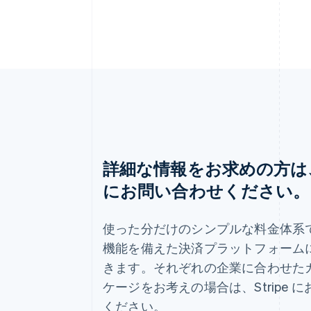
詳細な情報をお求めの方は、S
にお問い合わせください。
アイルランド
English
使った分だけのシンプルな料金体系
アメリカ
機能を備えた決済プラットフォーム
English
Español
简体中文
きます。それぞれの企業に合わせた
アラブ首長国連邦
English
ケージをお考えの場合は、Stripe 
イギリス
ください。
English