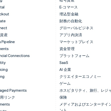
tal
E-コマース
ckout
埋込型金融
mate
財務の自動化
nect
グローバルビジネス
号資産
アプリ内決済
 Pipeline
マーケットプレイス
ments
資金管理
ncial Connections
プラットフォーム
tity
SaaS
icing
AI 企業
ing
クリエイターエコノミ―
ゲーム
aged Payments
ホスピタリティ、旅行、レジ
済用リンク
保険
ments
メディアおよびエンターテイ
ント
outs