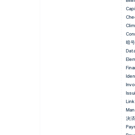
Capi
Che
Cli
Con
暗
Data
Ele
Fina
Iden
Invo
Issu
Link
Man
決
Pay
Pay