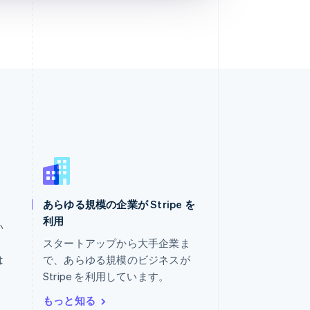
あらゆる規模の企業が Stripe を
マレーシア
利用
English
简体中文
い
メキシコ
。
スタートアップから大手企業ま
Español
English
は
で、あらゆる規模のビジネスが
ラトビア
Stripe を利用しています。
English
リトアニア
もっと知る
English