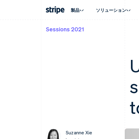
製品
ソリューション
Sessions 2021
企業規模別
ドキュメント
学ぶ
ユースケ
サポート
支払い
収益
大企業向け
Stripe のドキュメント
ブログ
エージェ
サポート
Payments
Billing
スタートアップ向け
API リファレンス
導入事例
E コマー
管理サポ
オンライン決済
経常収益
ライブラリと SDK
ガイド
埋込型
プロフェ
U
Managed Payments
Metronome
Stripe Apps
請求・
マーチャントオブレコードソリ
従量課金
グローバ
ューション
サブスクリプション
アプリ
サブスクリプション
Payment links
s
マーケッ
コーディング不要の決済ページ
Invoicing
資金管
1 回限りまたは継続
Checkout
プラット
構築済み決済 UI
Tax
SaaS
消費税と VAT の自
Elements
t
柔軟な UI コンポーネント
Revenue Recogniti
会計管理の自動化
決済手段
125 以上の決済手段を利用可能
Stripe Sigma
カスタムレポート
Terminal
対面支払い
Data Pipeline
Suzanne Xie
データの同期
Authorization Boost
決済成功率の最適化