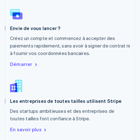
English
Nouvelle-Zélande
English
Pays-Bas
Envie de vous lancer ?
Nederlands
English
Pologne
Créez un compte et commencez à accepter des
English
paiements rapidement, sans avoir à signer de contrat ni
Portugal
à fournir vos coordonnées bancaires.
Português
English
R.A.S. de Hong Kong, Chine
Démarrer
English
简体中文
République tchèque
English
Roumanie
English
Les entreprises de toutes tailles utilisent Stripe
Royaume-Uni
English
Des startups ambitieuses et des entreprises de
Singapour
toutes tailles font confiance à Stripe.
English
简体中文
Slovaquie
En savoir plus
English
Slovénie