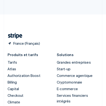
English
Italiano
Suède
Svenska
English
Suisse
Deutsch
Français
Italiano
English
Thaïlande
ไทย
English
France (Français)
Produits et tarifs
Solutions
Tarifs
Grandes entreprises
Atlas
Start-up
Authorization Boost
Commerce agentique
Billing
Cryptomonnaie
Capital
E-commerce
Checkout
Services financiers
intégrés
Climate