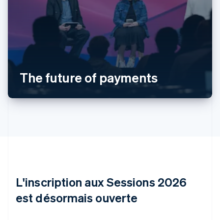
Allemagne
Deutsch
English
Australie
English
The future of payments
Autriche
Deutsch
English
Belgique
Nederlands
Français
Deutsch
English
Brésil
Português
English
Bulgarie
English
Canada
English
Français
Chine continentale
L'inscription aux Sessions 2026
简体中文
English
est désormais ouverte
Chypre
English
Croatie