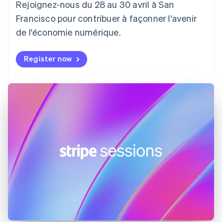
Rejoignez-nous du 28 au 30 avril à San
English
Italiano
Danemark
Francisco pour contribuer à façonner l'avenir
English
de l'économie numérique.
Émirats arabes unis
English
Register now
Espagne
Español
English
Estonie
English
États-Unis
English
Español
简体中文
Finlande
English
Svenska
France
Français
English
Gibraltar
English
Grèce
English
Hongrie
English
Inde