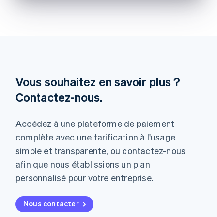
English
Irlande
English
Italie
Italiano
English
Japon
日本語
English
Vous souhaitez en savoir plus ?
Lettonie
English
Contactez-nous.
Liechtenstein
Deutsch
English
Lituanie
Accédez à une plateforme de paiement
English
complète avec une tarification à l'usage
Luxembourg
Français
Deutsch
English
simple et transparente, ou contactez-nous
Malaisie
afin que nous établissions un plan
English
简体中文
Malte
personnalisé pour votre entreprise.
English
Mexique
Nous contacter
Español
English
Norvège