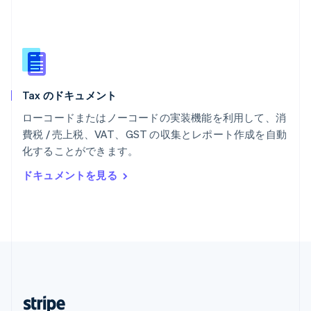
English
マレーシア
English
简体中文
メキシコ
Español
English
ラトビア
Tax のドキュメント
English
リトアニア
ローコードまたはノーコードの実装機能を利用して、消
English
費税 / 売上税、VAT、GST の収集とレポート作成を自動
リヒテンシュタイン
化することができます。
Deutsch
English
ルーマニア
ドキュメントを見る
English
ルクセンブルグ
Français
Deutsch
English
中国香港特別行政区
English
简体中文
中国本土
简体中文
English
日本
日本語
English