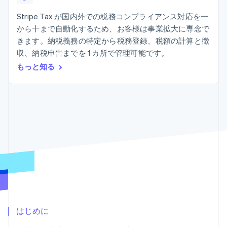
Recognition
ポーネント
SaaS
従量課金請求を提供
決済手段
製品ロードマップ
Stripe Tax が国内外での税務コンプライアンス対応を一
ステーブルコイン担保型
会計管理の
125 以上の決
Sessions 年次カンファ
のカードを発行
から十まで自動化するため、お客様は事業拡大に専念で
自動化
済手段を利用
レンス
エージェントによるサー
Stripe
きます。納税義務の特定から税務登録、税額の計算と徴
可能
Terminal
採用情報
ビスのプロビジョニング
Sigma
業種別
対面支払い
ニュースルーム
収、納税申告までを 1 カ所で管理可能です。
と管理
カスタムレ
Authorization
Stripe Press
もっと知る
ポート
Boost
AI 企業
Data
決済成功率の
クリエイターエコノミ―
Pipeline
最適化
ゲーム
リソース
データの同
Link
ホスピタリティ、旅行、
お問い合わせ
期
スピーディー
レジャー
な決済
保険
アプリへの導入
営業にお問い合わせ
メディアおよびエンター
コードサンプル
パートナーになる
テインメント
開発者のブログ
非営利団体
API ステータス
プロフェッショナルサー
その他
ビス
Product roadmap
パブリックセクター
今後の予定を確認
小売業
Radar
不正防止
はじめに
エコシステム
Atlas
スタートアップの企業設立