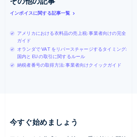
その他の記事
クロアチア
English
Italiano
ジブラルタル
インボイスに関する記事一覧
English
シンガポール
English
简体中文
アメリカにおける衣料品の売上税: 事業者向けの完全
スイス
ガイド
Deutsch
Français
Italiano
English
オランダで VAT をリバースチャージするタイミング:
スウェーデン
Svenska
English
国内と EU の取引に関するルール
スペイン
納税者番号の取得方法: 事業者向けクイックガイド
Español
English
スロバキア
English
スロベニア
English
Italiano
タイ
ไทย
English
チェコ共和国
English
今すぐ始めましょう
デンマーク
English