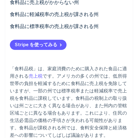
食料品に売上税がかからない州
パートナー
Climate
Stripe App Marketplace
州の売上税が一切かからない州
食料品に軽減税率の売上税が課される州
カーボンリムーバル
Identity
食料品に州の売上税がかからない州
食料品に標準税率の売上税が課される州
オンライン本人確認
Stripe を使ってみる
Stripe Sessions 2026
「食料品税」は、家庭消費のために購入された食品に適
Stripe が AI の経済インフラをどのように構築しているかを
用される
売上税
です。アメリカの多くの州では、低所得
ご覧ください。
世帯の負担を軽減するために食料品に売上税を免除して
こちらをご覧ください
いますが、一部の州では標準税率または軽減税率で売上
税を食料品に課税しています。食料品の税制上の取り扱
いは州ごとに大きく異なる場合があり、また州内の管轄
区域ごとに異なる場合もあります。これにより、住民の
生活必需品の価格の手頃さが失われる可能性がありま
す。食料品が課税される州では、食料安全保障と経済格
差への影響についてしばしば議論があります。