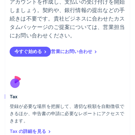
ドイツ
アカウントを作成し、支払いの受け付けを開始
Deutsch
English
しましょう。契約や、銀行情報の提出などの手
ニュージーランド
続きは不要です。貴社ビジネスに合わせたカス
English
ノルウェー
タムパッケージのご提案については、営業担当
English
にお問い合わせください。
ハンガリー
English
フィンランド
今すぐ始める
営業にお問い合わせ
English
Svenska
ブラジル
Português
English
フランス
Français
English
ブルガリア
English
Tax
ベルギー
Nederlands
Français
Deutsch
English
登録が必要な場所を把握して、適切な税額を自動徴収で
ポーランド
きるほか、申告書の申請に必要なレポートにアクセスで
English
きます。
ポルトガル
Português
English
Tax の詳細を見る
マルタ