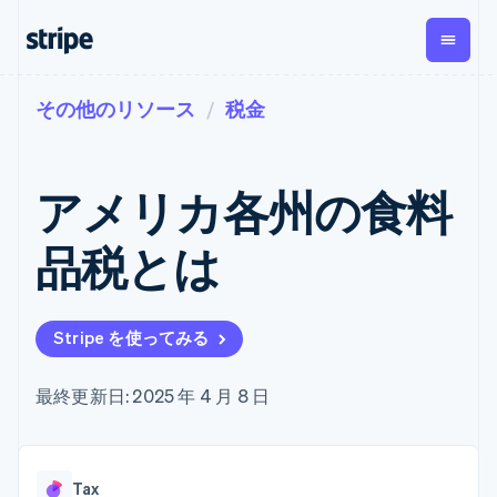
その他のリソース
税金
企業規模別
ドキュメント
学ぶ
支払い
収益
資金管
プラッ
理
フォー
大企業向け
Stripe のドキュメント
ブログ
とマー
Payments
Billing
スタートアップ向け
API リファレンス
導入事例
アメリカ各州の食料
オンライン決
経常収益
ットプ
Global
ライブラリと SDK
ガイド
済
Metronome
Payouts
イス
Stripe Apps
Managed
品税とは
従量課金
Payments
第三者
Connec
ユースケース別
マーチャント
サブスクリ
への入
サポート
プション
オブレコード
金
プラッ
ガイド
エージェンティックコマ
サブスクリ
ソリューショ
Payment links
フォー
ース
サポートに問い合わせる
プションの
Stripe を使ってみる
ン
決済の
E コマース / ECサイト
オンライン決済を受け付
管理サポートプラン
コーディング
管理
Invoicing
築
埋込型金融
け
プロフェッショナルサー
1 回限りまた
不要の決済ペ
請求・財務関連
構築済みの決済を実装
ビス
最終更新日: 2025 年 4 月 8 日
は継続
ージ
Checkout
グローバルビジネス
プラットフォームまたは
構築済み決済
Tax
アプリ内決済
マーケットプレイスを構
消費税と
UI
マーケットプレイス
築する
VAT の自動
Elements
資金管理
サブスクリプションを管
柔軟な UI コン
計算
Revenue
会社
Tax
プラットフォーム
理