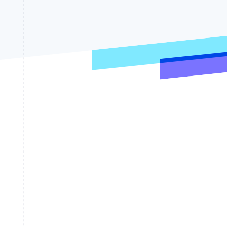
Stripe Sessions 2026
Stripe が AI の経済インフ
ラをどのように構築して
いるかをご覧ください。
こちらをご覧ください