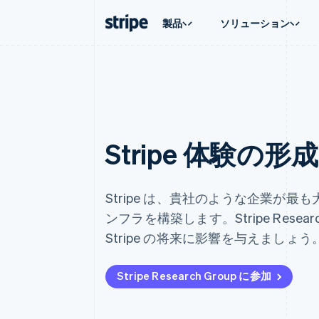
製品
ソリューション
企業規模別
ドキュメント
学ぶ
ユースケ
サポート
支払い
収益
大企業向け
Stripe のドキュメント
ブログ
エージェ
サポート
Payments
Billing
スタートアップ向け
API リファレンス
導入事例
E コマー
管理サポ
オンライン決済
経常収益
ライブラリと SDK
ガイド
埋込型
プロフェ
Managed Payments
Metronome
Stripe Apps
請求・
Stripe 体験
マーチャントオブレコードソリ
従量課金
グローバ
ューション
サブスクリプション
アプリ
サブスクリプション
Payment links
マーケッ
コーディング不要の決済ページ
Invoicing
資金管
Stripe は、貴社のような企業が
1 回限りまたは継続
Checkout
プラット
構築済み決済 UI
Tax
ンフラを構築します。Stripe Rese
SaaS
消費税と VAT の自
Elements
Stripe の将来に影響を与えましょう
柔軟な UI コンポーネント
Revenue Recogniti
会計管理の自動化
決済手段
125 以上の決済手段を利用可能
Stripe Sigma
Stripe Research Group に参加
カスタムレポート
Terminal
対面支払い
Data Pipeline
データの同期
Authorization Boost
決済成功率の最適化