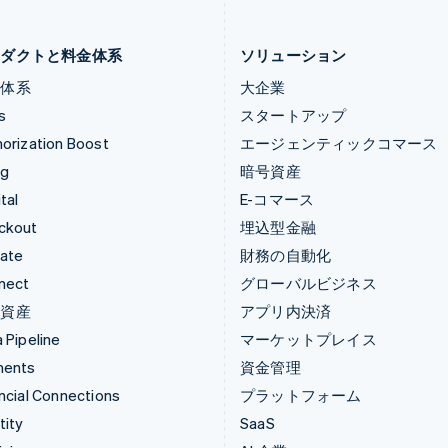
デンマーク
マルタ
English
English
ロダクトと料金体系
ソリューション
金体系
大企業
s
スタートアップ
orization Boost
エージェンティックコマース
ng
暗号資産
tal
E-コマース
ckout
埋込型金融
mate
財務の自動化
nect
グローバルビジネス
号資産
アプリ内決済
 Pipeline
マーケットプレイス
ments
資金管理
ncial Connections
プラットフォーム
tity
SaaS