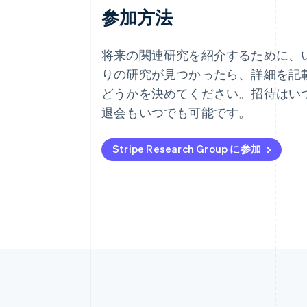
参加方法
アイルランド
English
アメリカ
将来の関連研究を紹介するために、
English
Español
简体中文
りの研究が見つかったら、詳細を記
アラブ首長国連邦
English
どうかを決めてください。招待はい
イギリス
退会もいつでも可能です。
English
イタリア
Italiano
English
Stripe Research Group に参加
インド
English
エストニア
English
オーストラリア
English
オーストリア
Deutsch
English
オランダ
Nederlands
English
カナダ
English
Français