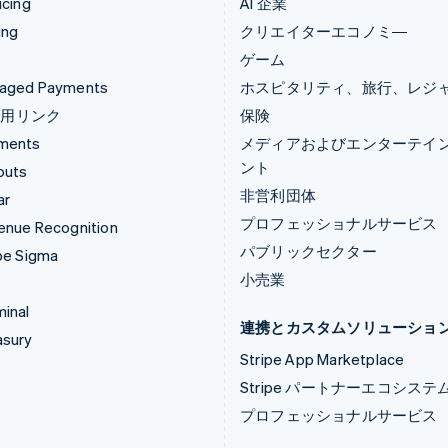
icing
AI 企業
ing
クリエイターエコノミ―
ゲーム
aged Payments
ホスピタリティ、旅行、レジ
済用リンク
保険
ments
メディアおよびエンターテイ
ント
outs
非営利団体
ar
プロフェッショナルサービス
enue Recognition
パブリックセクター
pe Sigma
小売業
inal
連携とカスタムソリューショ
asury
Stripe App Marketplace
Stripe パートナーエコシステ
プロフェッショナルサービス