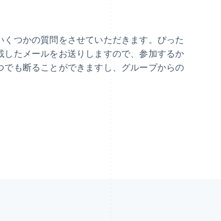
ギリシア
ドイツ
English
Deutsch
English
クロアチア
ニュージーランド
いくつかの質問をさせていただきます。ぴった
English
Italiano
English
載したメールをお送りしますので、参加するか
ジブラルタル
ノルウェー
English
English
つでも断ることができますし、グループからの
シンガポール
ハンガリー
English
简体中文
English
スイス
フィンランド
Deutsch
Français
Italiano
English
English
Svenska
スウェーデン
ブラジル
Svenska
English
Português
English
スペイン
フランス
Español
English
Français
English
スロバキア
ブルガリア
English
English
スロベニア
ベルギー
English
Italiano
Nederlands
Français
Deutsch
Eng
タイ
ポーランド
ไทย
English
English
チェコ共和国
ポルトガル
English
Português
English