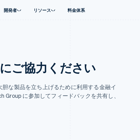
開発者
リソース
料金体系
ース別
ガイド
業種別
会社
資金管理
プラットフォ
プレイス
ンティックコマース
に問い合わせる
オンライン決済を受け付け
AI 企業
製品ロードマップ
Global Payouts
ス / ECサイト
ートプラン
構築済みの決済を実装
クリエイターエコノミ―
Sessions 年次カンファレン
第三者への入金
Connect
金融
ッショナルサービス
プラットフォームまたはマーケットプレイスを構築する
ゲーム
採用情報
プラットフォ
財務関連
ホスピタリティ、旅行、レジ
ニュースルーム
の形成にご協力ください
ルビジネス
サブスクリプションを管理
保険
Stripe Press
内決済
従量課金請求を提供
メディアおよびエンターテイ
の管理
トプレイス
ステーブルコイン担保型のカードを発行
理
エージェントによるサービスのプロビジョニングと管理
非営利団体
最も大胆な製品を立ち上げるために利用する金融イ
フォーム
プロフェッショナルサービス
arch Group に参加してフィードバックを共有し、
パブリックセクター
動計算
小売業
。
on