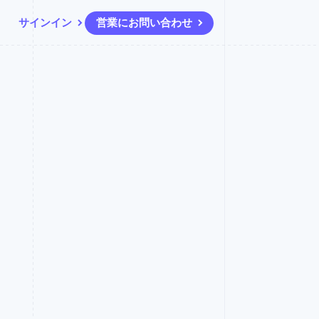
サインイン
営業にお問い合わせ
リソース
エコシステム
お問い合わせ
ームとマーケット
その他
アプリへの導入
パートナー
営業にお問い合わせ
Product roadmap
ス
コードサンプル
Stripe App Marketplace
パートナーになる
今後の予定を確認
開発者のブログ
ーム決済の構築
ャー
API ステータス
Radar
不正防止
ンメント
Atlas
スタートアップの企業設立
Climate
カーボンリムーバル
Identity
オンライン本人確認