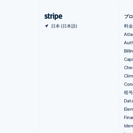
キプロス
English
プ
日本 (日本語)
料
Atla
Auth
Billi
Capi
Che
Cli
Con
暗
Data
Ele
Fina
Iden