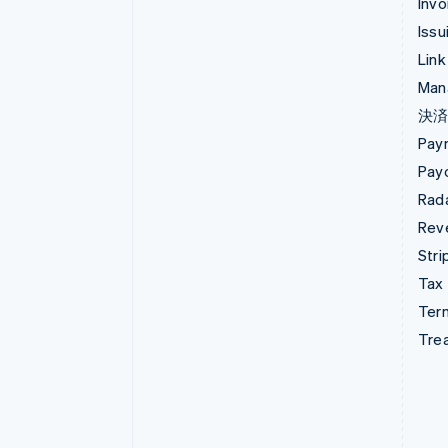
Invo
Issu
Link
Man
決
Pay
Pay
Rad
Rev
Stri
Tax
Term
Tre