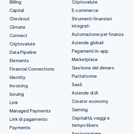
Billing
Criptovalute
Capital
E-commerce
Checkout
Strumenti finanziari
integrati
Climate
Automazione per finanza
Connect
Aziende globali
Criptovalute
Pagamenti in-app
Data Pipeline
Marketplace
Elements
Gestione del denaro
Financial Connections
Piattaforme
Identity
SaaS
Invoicing
Aziende di IA
Issuing
Creator economy
Link
Gaming
Managed Payments
Ospitalità, viaggi e
Link di pagamento
tempo libero
Payments
Assicurazione