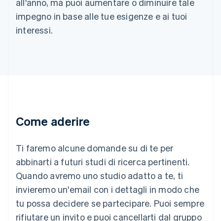
all'anno, ma puoi aumentare o diminuire tale
English
Nuova Zelanda
impegno in base alle tue esigenze e ai tuoi
English
interessi.
Paesi Bassi
Nederlands
English
Polonia
English
Portogallo
Português
English
RAS di Hong Kong, Cina
English
简体中文
Regno Unito
Come aderire
English
Repubblica Ceca
English
Ti faremo alcune domande su di te per
Romania
abbinarti a futuri studi di ricerca pertinenti.
English
Singapore
Quando avremo uno studio adatto a te, ti
English
简体中文
invieremo un'email con i dettagli in modo che
Slovacchia
tu possa decidere se partecipare. Puoi sempre
English
Slovenia
rifiutare un invito e puoi cancellarti dal gruppo