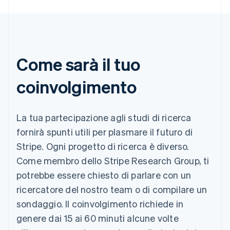
English
India
English
Irlanda
English
Italia
Come sarà il tuo
Italiano
English
Lettonia
coinvolgimento
English
Liechtenstein
Deutsch
English
Lituania
La tua partecipazione agli studi di ricerca
English
fornirà spunti utili per plasmare il futuro di
Lussemburgo
Stripe. Ogni progetto di ricerca è diverso.
Français
Deutsch
English
Malaysia
Come membro dello Stripe Research Group, ti
English
简体中文
potrebbe essere chiesto di parlare con un
Malta
ricercatore del nostro team o di compilare un
English
Messico
sondaggio. Il coinvolgimento richiede in
Español
English
genere dai 15 ai 60 minuti alcune volte
Norvegia