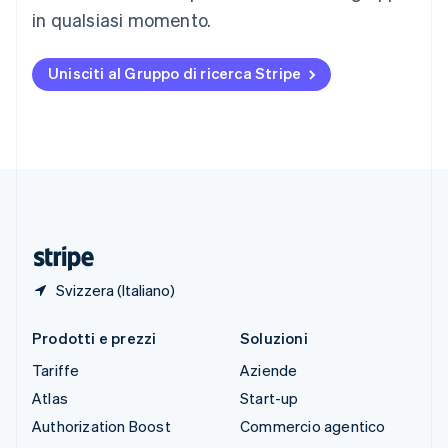
English
Italiano
in qualsiasi momento.
Spagna
Español
English
Stati Uniti
Unisciti al Gruppo di ricerca Stripe
English
Español
简体中文
Svezia
Svenska
English
Svizzera
Deutsch
Français
Italiano
English
Thailandia
ไทย
English
Ungheria
English
Svizzera (Italiano)
Prodotti e prezzi
Soluzioni
Tariffe
Aziende
Atlas
Start-up
Authorization Boost
Commercio agentico