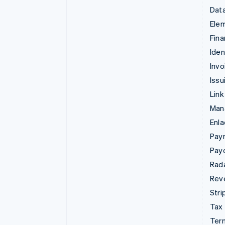
Data
Ele
Fina
Iden
Invo
Issu
Link
Man
Enl
Pay
Pay
Rad
Rev
Stri
Tax
Term