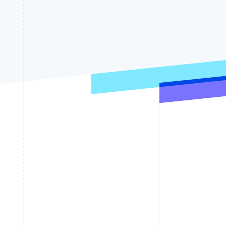
Sesiones de Stripe
2026
Descubre cómo Stripe
construye la
infraestructura
económica para la IA.
Mirar ahora