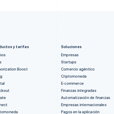
English
English
Grecia
México
English
Español
English
Hungría
Noruega
English
English
India
Nueva Zelandia
English
English
Irlanda
Países Bajos
English
Nederlands
English
ductos y tarifas
Soluciones
ios
Empresas
s
Startups
orization Boost
Comercio agéntico
ng
Criptomoneda
tal
E-commerce
ckout
Finanzas integradas
mate
Automatización de finanzas
nect
Empresas internacionales
ptomoneda
Pagos en la aplicación