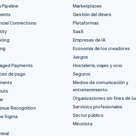
 Pipeline
Marketplaces
ments
Gestión del dinero
ncial Connections
Plataformas
tity
SaaS
icing
Empresas de IA
ing
Economía de los creadores
Juegos
aged Payments
Hostelería, viajes y ocio
aces de pago
Seguros
ments
Medios de comunicación y
entretenimiento
outs
Organizaciones sin fines de lu
ar
Servicios profesionales
enue Recognition
Sector público
pe Sigma
Minorista
inal