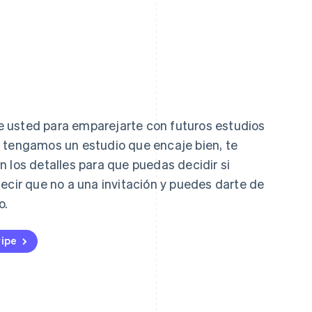
Eslovaquia
Italia
English
Italiano
English
 usted para emparejarte con futuros estudios
Eslovenia
Japón
 tengamos un estudio que encaje bien, te
English
Italiano
日本語
English
 los detalles para que puedas decidir si
España
Letonia
Español
English
English
ecir que no a una invitación y puedes darte de
Estados Unidos
Liechtenstein
o.
English
Español
简体中文
Deutsch
English
Estonia
Lituania
English
English
ripe
Finlandia
Luxemburgo
English
Svenska
Français
Deutsch
English
Francia
Malasia
Français
English
English
简体中文
Gibraltar
Malta