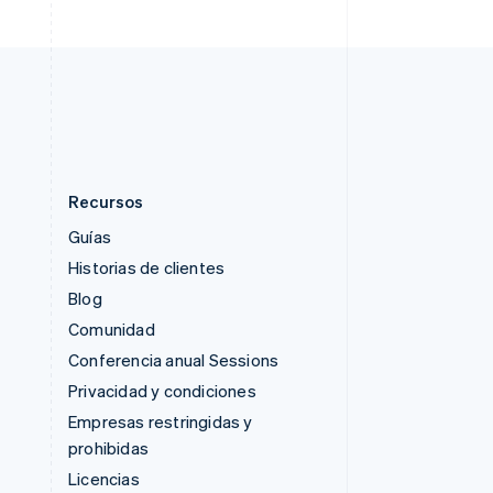
Svenska
English
Suiza
Deutsch
Français
Italiano
English
Tailandia
ไทย
English
Recursos
Guías
Historias de clientes
Blog
Comunidad
Conferencia anual Sessions
Privacidad y condiciones
Empresas restringidas y
prohibidas
Licencias