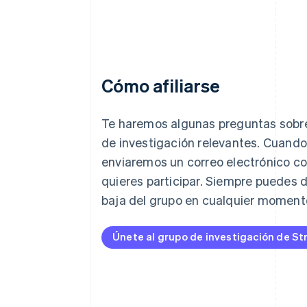
Cómo afiliarse
Alemania
Deutsch
English
Te haremos algunas preguntas sobre
Australia
de investigación relevantes. Cuando
English
enviaremos un correo electrónico con
Austria
Deutsch
English
quieres participar. Siempre puedes d
Bélgica
baja del grupo en cualquier moment
Nederlands
Français
Deutsch
English
Brasil
Português
English
Únete al grupo de investigación de St
Bulgaria
English
Canadá
English
Français
China continental