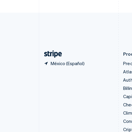
简体中文
English
Chipre
English
Croacia
English
Italiano
Dinamarca
English
Emiratos Árabes Unidos
English
Pro
México (Español)
Prec
Atla
Auth
Billi
Capi
Che
Cli
Con
Cri