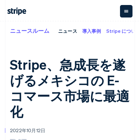
ニュースルーム
ニュース
導入事例
Stripe につい
企業規模別
ドキュメント
学ぶ
支払い
収益
資金管
プラッ
理
フォー
大企業向け
Stripe のドキュメント
ブログ
とマー
Payments
Billing
スタートアップ向け
API リファレンス
導入事例
オンライン決
経常収益
ットプ
Global
ライブラリと SDK
ガイド
Stripe、急成長を遂
済
Metronome
Payouts
イス
Stripe Apps
Managed
従量課金
Payments
第三者
げるメキシコの E-
Connec
ユースケース別
マーチャント
サブスクリ
への入
サポート
プション
オブレコード
金
プラッ
ガイド
エージェンティックコマ
サブスクリ
ソリューショ
Payment links
コマース市場に最適
フォー
ース
サポートに問い合わせる
プションの
ン
決済の
E コマース / ECサイト
オンライン決済を受け付
管理サポートプラン
コーディング
管理
Invoicing
築
埋込型金融
け
プロフェッショナルサー
化
1 回限りまた
不要の決済ペ
請求・財務関連
構築済みの決済を実装
ビス
は継続
ージ
Checkout
グローバルビジネス
プラットフォームまたは
構築済み決済
Tax
アプリ内決済
マーケットプレイスを構
消費税と
UI
マーケットプレイス
築する
VAT の自動
Elements
2022年10月12日
資金管理
サブスクリプションを管
柔軟な UI コン
計算
Revenue
会社
プラットフォーム
理