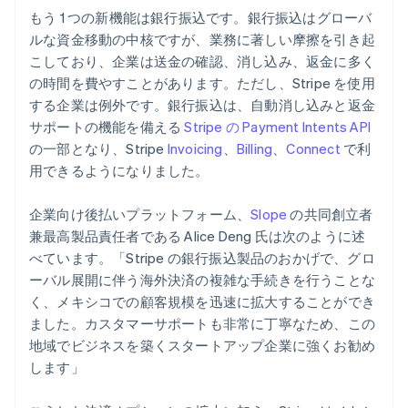
Nederlands
English
もう 1 つの新機能は銀行振込です。銀行振込はグローバ
カナダ
ルな資金移動の中核ですが、業務に著しい摩擦を引き起
English
Français
こしており、企業は送金の確認、消し込み、返金に多く
キプロス
の時間を費やすことがあります。ただし、Stripe を使用
English
する企業は例外です。銀行振込は、自動消し込みと返金
ギリシア
サポートの機能を備える
Stripe の Payment Intents API
English
クロアチア
の一部となり、Stripe
Invoicing
、
Billing
、
Connect
で利
English
Italiano
用できるようになりました。
ジブラルタル
English
企業向け後払いプラットフォーム、
Slope
の共同創立者
シンガポール
兼最高製品責任者である Alice Deng 氏は次のように述
English
简体中文
スイス
べています。「Stripe の銀行振込製品のおかげで、グロ
Deutsch
Français
Italiano
English
ーバル展開に伴う海外決済の複雑な手続きを行うことな
スウェーデン
く、メキシコでの顧客規模を迅速に拡大することができ
Svenska
English
ました。カスタマーサポートも非常に丁寧なため、この
スペイン
地域でビジネスを築くスタートアップ企業に強くお勧め
Español
English
スロバキア
します」
English
スロベニア