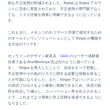
的な不正使用が削減されました。Radar は Stripe アカウ
English
ベルギー
ントに完全に実装されており、不正使用の専門家でなく
Nederlands
Français
Deutsch
English
ても、リスク評価を簡単に理解できるようになっていま
ポーランド
す。
English
ポルトガル
これもまた、メキシコの E-コマース市場で成功するため
Português
English
マルタ
のオールインワンソリューションとして Stripe が機能す
English
る方法の 1 つです。
マレーシア
English
简体中文
オンラインのデザイン家具店、
GAIA
のユーザー体験責
メキシコ
任者である Ana Montoya 氏は次のように述べていま
Español
English
す。「Stripe を導入したことで、決済をすべて把握し、
ラトビア
不正使用やその他のリスクに関する必要な情報を得るこ
English
リトアニア
とが可能になりました。また、Stripe ではバックエンド
English
の決済プロセスをより厳密に制御できるため、決済の負
リヒテンシュタイン
荷を特定して減らし、コンバージョン率を向上させるこ
Deutsch
English
とで、これまでより簡単に売上目標を達成できるように
ルーマニア
なりました」
English
ルクセンブルグ