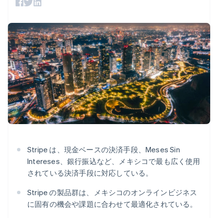
Recognition
ポーネント
SaaS
従量課金請求を提供
決済手段
製品ロードマップ
ステーブルコイン担保型
会計管理の
125 以上の決
Sessions 年次カンファ
のカードを発行
自動化
済手段を利用
レンス
エージェントによるサー
Stripe
可能
Terminal
採用情報
ビスのプロビジョニング
Sigma
業種別
対面支払い
ニュースルーム
と管理
カスタムレ
Authorization
Stripe Press
ポート
Boost
AI 企業
Data
決済成功率の
クリエイターエコノミ―
Pipeline
最適化
ゲーム
リソース
データの同
Link
ホスピタリティ、旅行、
お問い合わせ
期
スピーディー
レジャー
な決済
保険
アプリへの導入
営業にお問い合わせ
メディアおよびエンター
コードサンプル
パートナーになる
テインメント
開発者のブログ
非営利団体
API ステータス
プロフェッショナルサー
Stripe は、現金ベースの決済手段、Meses Sin
その他
ビス
Intereses、銀行振込など、メキシコで最も広く使用
Product roadmap
パブリックセクター
今後の予定を確認
小売業
されている決済手段に対応している。
Radar
Stripe の製品群は、メキシコのオンラインビジネス
不正防止
に固有の機会や課題に合わせて最適化されている。
エコシステム
Atlas
スタートアップの企業設立