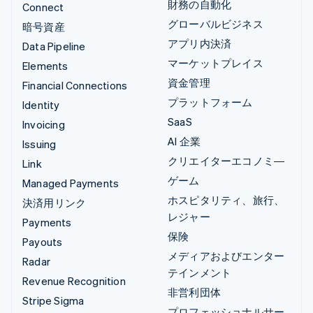
財務の自動化
Connect
グローバルビジネス
暗号資産
アプリ内決済
Data Pipeline
マーケットプレイス
Elements
資金管理
Financial Connections
プラットフォーム
Identity
SaaS
Invoicing
AI 企業
Issuing
クリエイターエコノミ―
Link
ゲーム
Managed Payments
ホスピタリティ、旅行、
決済用リンク
レジャー
Payments
保険
Payouts
メディアおよびエンター
Radar
テインメント
Revenue Recognition
非営利団体
Stripe Sigma
プロフェッショナルサー