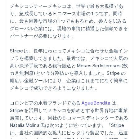
メキシコシティ—メキシコは、世界で最も大規模であ
パートナー
Climate
Stripe App Marketplace
り、急成長している E-コマース市場の 1 つです。同時
カーボンリムーバル
に、最も困難な市場の 1 つでもあるため、参入を試みる
Identity
グローバル企業には、現地の事情に精通した信頼できる
オンライン本人確認
パートナーが必要になります。
Stripe は、長年にわたってメキシコに合わせた金融イン
フラを構築してきました。最近では、メキシコで人気の
高い決済手段である銀行振込と Meses Sin Intereses (数
Stripe Sessions 2026
Stripe が AI の経済インフラをどのように構築しているかを
カ月無利息) という分割払いを導入しました。Stripe の
ご覧ください。
幅広い金融ツールにより、企業はこれまでになく簡単に
こちらをご覧ください
メキシコで成功できるようになりました。
コロンビアの水着ブランドである
Agua Bendita
は、
Stripe を活用してメキシコを始めとする世界各地に事業
展開しています。同社の E-コマースディレクターである
Natalia Molina 氏は次のように述べています。「Stripe
は、当社の国際的な拡大にピッタリな製品でした。迅速