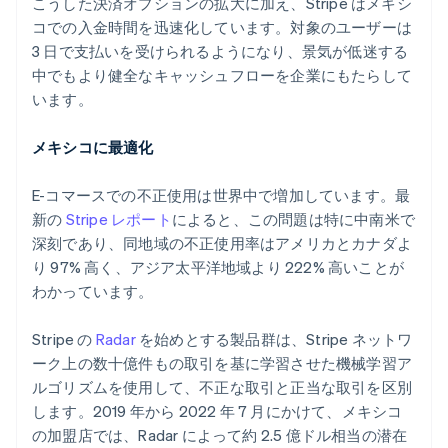
こうした決済オプションの拡大に加え、Stripe はメキシ
English
Italiano
コでの入金時間を迅速化しています。対象のユーザーは
タイ
3 日で支払いを受けられるようになり、景気が低迷する
ไทย
English
チェコ共和国
中でもより健全なキャッシュフローを企業にもたらして
English
います。
デンマーク
English
メキシコに最適化
ドイツ
Deutsch
English
E-コマースでの不正使用は世界中で増加しています。最
ニュージーランド
新の
Stripe レポート
によると、この問題は特に中南米で
English
ノルウェー
深刻であり、同地域の不正使用率はアメリカとカナダよ
English
り 97% 高く、アジア太平洋地域より 222% 高いことが
ハンガリー
わかっています。
English
フィンランド
Stripe の
Radar
を始めとする製品群は、Stripe ネットワ
English
Svenska
ブラジル
ーク上の数十億件もの取引を基に学習させた機械学習ア
Português
English
ルゴリズムを使用して、不正な取引と正当な取引を区別
フランス
します。2019 年から 2022 年 7 月にかけて、メキシコ
Français
English
の加盟店では、Radar によって約 2.5 億ドル相当の潜在
ブルガリア