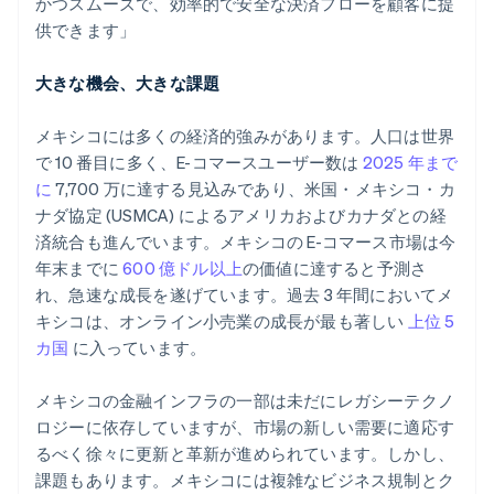
かつスムーズで、効率的で安全な決済フローを顧客に提
供できます」
大きな機会、大きな課題
メキシコには多くの経済的強みがあります。人口は世界
で 10 番目に多く、E-コマースユーザー数は
2025 年まで
に
7,700 万に達する見込みであり、米国・メキシコ・カ
ナダ協定 (USMCA) によるアメリカおよびカナダとの経
済統合も進んでいます。メキシコの E-コマース市場は今
年末までに
600 億ドル以上
の価値に達すると予測さ
れ、急速な成長を遂げています。過去 3 年間においてメ
キシコは、オンライン小売業の成長が最も著しい
上位 5
カ国
に入っています。
メキシコの金融インフラの一部は未だにレガシーテクノ
ロジーに依存していますが、市場の新しい需要に適応す
るべく徐々に更新と革新が進められています。しかし、
課題もあります。メキシコには複雑なビジネス規制とク