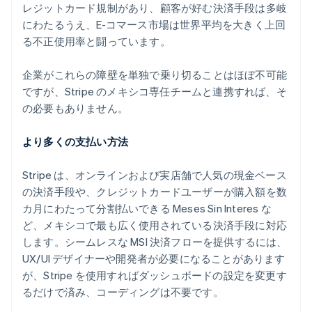
レジットカード規制があり、顧客が好む決済手段は多岐
にわたるうえ、E-コマース市場は世界平均を大きく上回
る不正使用率と闘っています。
アイルランド
English
企業がこれらの障壁を単独で乗り切ることはほぼ不可能
アメリカ
ですが、Stripe のメキシコ専任チームと連携すれば、そ
English
Español
简体中文
の必要もありません。
アラブ首長国連邦
English
イギリス
より多くの支払い方法
English
イタリア
Stripe は、オンラインおよび実店舗で人気の現金ベース
Italiano
English
の決済手段や、クレジットカードユーザーが購入額を数
インド
カ月にわたって分割払いできる Meses Sin Interes な
English
エストニア
ど、メキシコで最も広く使用されている決済手段に対応
English
します。シームレスな MSI 決済フローを提供するには、
オーストラリア
UX/UI デザイナーや開発者が必要になることがあります
English
が、Stripe を使用すればダッシュボードの設定を変更す
オーストリア
るだけで済み、コーディングは不要です。
Deutsch
English
オランダ