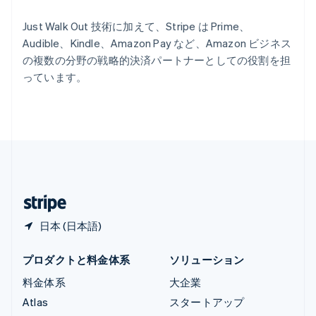
リトアニア
English
Just Walk Out 技術に加えて、Stripe は Prime、
リヒテンシュタイン
Audible、Kindle、Amazon Pay など、Amazon ビジネス
Deutsch
English
の複数の分野の戦略的決済パートナーとしての役割を担
ルーマニア
っています。
English
ルクセンブルグ
Français
Deutsch
English
中国香港特別行政区
English
简体中文
中国本土
简体中文
English
日本
日本語
English
日本 (日本語)
プロダクトと料金体系
ソリューション
料金体系
大企業
Atlas
スタートアップ