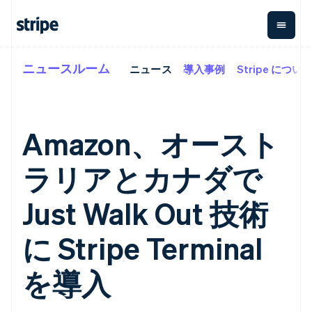
ニュースルーム
ニュース
導入事例
Stripe につい
企業規模別
ドキュメント
学ぶ
支払い
収益
資金管
プラッ
理
フォー
大企業向け
Stripe のドキュメント
ブログ
とマー
Payments
Billing
スタートアップ向け
API リファレンス
導入事例
オンライン決
経常収益
ットプ
Global
ライブラリと SDK
ガイド
Amazon、オースト
済
Metronome
Payouts
イス
Stripe Apps
Managed
アイルランド
従量課金
Payments
第三者
ラリアとカナダで
Connec
ユースケース別
English
マーチャント
サブスクリ
への入
サポート
アメリカ
プション
オブレコード
金
プラッ
ガイド
English
Español
简体中文
エージェンティックコマ
サブスクリ
ソリューショ
Payment links
Just Walk Out 技術
フォー
アラブ首長国連邦
ース
サポートに問い合わせる
プションの
ン
決済の
E コマース / ECサイト
オンライン決済を受け付
管理サポートプラン
コーディング
管理
Invoicing
English
築
埋込型金融
け
プロフェッショナルサー
に Stripe Terminal
1 回限りまた
イギリス
不要の決済ペ
請求・財務関連
構築済みの決済を実装
ビス
は継続
ージ
Checkout
English
グローバルビジネス
プラットフォームまたは
構築済み決済
Tax
イタリア
を導入
アプリ内決済
マーケットプレイスを構
消費税と
UI
Italiano
English
マーケットプレイス
築する
VAT の自動
Elements
インド
資金管理
サブスクリプションを管
柔軟な UI コン
計算
Revenue
会社
English
プラットフォーム
理