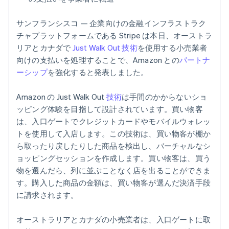
スウェーデン
パートナー
Climate
Svenska
English
Stripe App Marketplace
サンフランシスコ — 企業向けの金融インフラストラク
カーボンリムーバル
スペイン
チャプラットフォームである Stripe は本日、オーストラ
Español
English
Identity
スロバキア
リアとカナダで
Just Walk Out 技術
を使用する小売業者
オンライン本人確認
English
向けの支払いを処理することで、Amazon との
パートナ
スロベニア
ーシップ
を強化すると発表しました。
English
Italiano
タイ
Amazon の Just Walk Out
技術
は手間のかからないショ
ไทย
English
チェコ共和国
ッピング体験を目指して設計されています。買い物客
Stripe Sessions 2026
Stripe が AI の経済インフラをどのように構築しているかを
English
は、入口ゲートでクレジットカードやモバイルウォレッ
ご覧ください。
デンマーク
トを使用して入店します。この技術は、買い物客が棚か
こちらをご覧ください
English
ら取ったり戻したりした商品を検出し、バーチャルなシ
ドイツ
ョッピングセッションを作成します。買い物客は、買う
Deutsch
English
物を選んだら、列に並ぶことなく店を出ることができま
ニュージーランド
す。購入した商品の金額は、買い物客が選んだ決済手段
English
ノルウェー
に請求されます。
English
ハンガリー
オーストラリアとカナダの小売業者は、入口ゲートに取
English