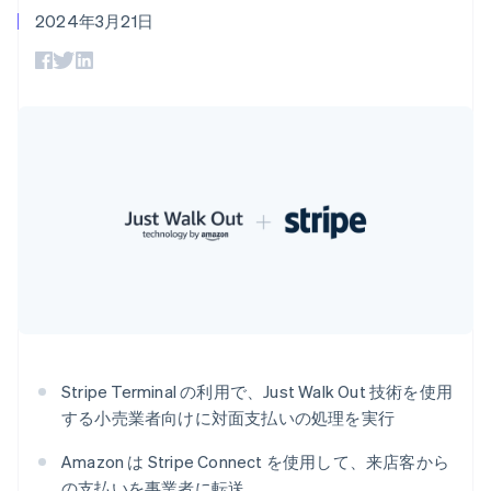
Recognition
ポーネント
エストニア
SaaS
従量課金請求を提供
2024年3月21日
決済手段
製品ロードマップ
ステーブルコイン担保型
English
会計管理の
125 以上の決
Sessions 年次カンファ
のカードを発行
オーストラリア
自動化
済手段を利用
レンス
エージェントによるサー
English
Stripe
可能
Terminal
採用情報
ビスのプロビジョニング
オーストリア
Sigma
業種別
対面支払い
ニュースルーム
と管理
カスタムレ
Deutsch
English
Authorization
Stripe Press
オランダ
ポート
Boost
AI 企業
Data
決済成功率の
Nederlands
English
クリエイターエコノミ―
Pipeline
最適化
カナダ
ゲーム
リソース
データの同
Link
ホスピタリティ、旅行、
お問い合わせ
English
Français
期
スピーディー
レジャー
キプロス
な決済
保険
アプリへの導入
営業にお問い合わせ
English
メディアおよびエンター
コードサンプル
パートナーになる
ギリシア
テインメント
開発者のブログ
非営利団体
API ステータス
English
プロフェッショナルサー
クロアチア
その他
ビス
English
Italiano
Product roadmap
パブリックセクター
ジブラルタル
今後の予定を確認
小売業
Stripe Terminal の利用で、Just Walk Out 技術を使用
English
シンガポール
Radar
する小売業者向けに対面支払いの処理を実行
不正防止
English
简体中文
スイス
Amazon は Stripe Connect を使用して、来店客から
エコシステム
Atlas
Deutsch
Français
Italiano
English
の支払いを事業者に転送
スタートアップの企業設立