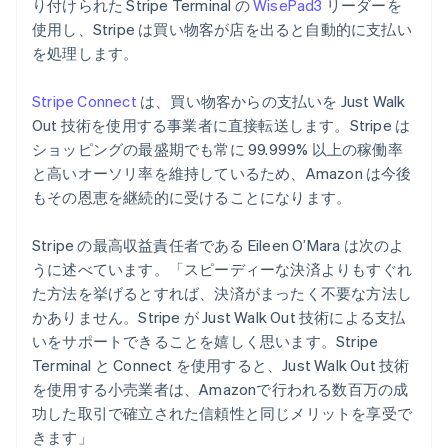
り付けられた Stripe Terminal の
WisePad3
リーダーを
フィンランド
使用し、Stripe は買い物客が店を出ると自動的に支払い
English
Svenska
ブラジル
を処理します。
Português
English
フランス
Stripe Connect
は、買い物客からの支払いを Just Walk
Français
English
Out 技術を使用する事業者に直接転送します。Stripe は
ブルガリア
ショッピングの最盛期でも常に 99.999% 以上の稼働率
English
ベルギー
と高いオーソリ率を維持しているため、Amazon は今後
Nederlands
Français
Deutsch
English
もその恩恵を継続的に受けることになります。
ポーランド
English
Stripe の最高収益責任者である Eileen O’Mara は次のよ
ポルトガル
うに述べています。「スピーディーな決済よりもすぐれ
Português
English
マルタ
た方法を挙げるとすれば、決済がまったく不要な方法し
English
かありません。Stripe が Just Walk Out 技術による支払
マレーシア
いをサポートできることを嬉しく思います。Stripe
English
简体中文
Terminal と Connect を使用すると、Just Walk Out 技術
メキシコ
を使用する小売業者は、Amazonで行われる数百万の成
Español
English
功した取引で確立された信頼性と同じメリットを享受で
ラトビア
きます」
English