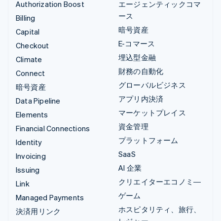
Authorization Boost
エージェンティックコマ
ース
Billing
暗号資産
Capital
E-コマース
Checkout
埋込型金融
Climate
財務の自動化
Connect
グローバルビジネス
暗号資産
アプリ内決済
Data Pipeline
マーケットプレイス
Elements
資金管理
Financial Connections
プラットフォーム
Identity
SaaS
Invoicing
AI 企業
Issuing
クリエイターエコノミ―
Link
ゲーム
Managed Payments
ホスピタリティ、旅行、
決済用リンク