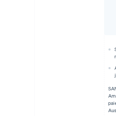
SAN
Ama
pai
Aus