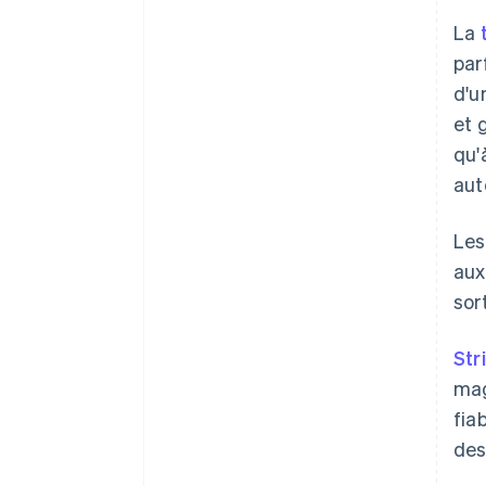
La
par
d'u
et 
qu'
aut
Les
aux
sor
Str
mag
fia
des