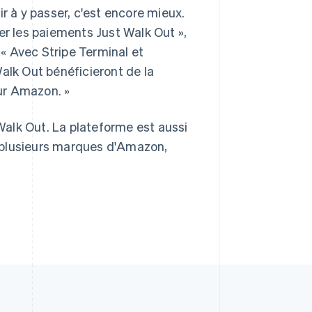
r à y passer, c'est encore mieux.
er les paiements Just Walk Out »,
RAS de Hong Kong, Chine
English
简体中文
 « Avec Stripe Terminal et
République tchèque
alk Out bénéficieront de la
English
Roumanie
sur Amazon. »
English
Royaume-Uni
 Walk Out. La plateforme est aussi
English
Singapour
 plusieurs marques d'Amazon,
English
简体中文
Slovaquie
English
Slovénie
English
Italiano
Suède
Svenska
English
Suisse
Deutsch
Français
Italiano
English
Thaïlande
ไทย
English