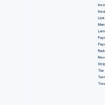
Invo
Issu
Link
Man
Lie
Pay
Pay
Rad
Rev
Stri
Tax
Term
Tre