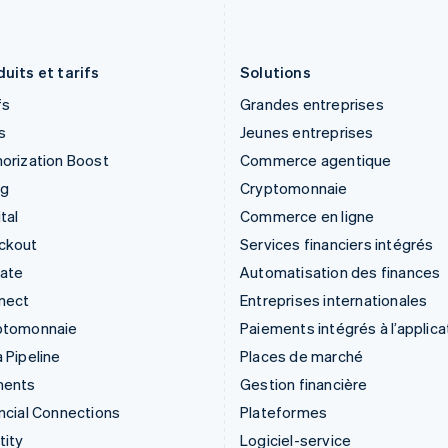
Italiano
English
English
Japon
Portugal
日本語
English
Português
English
uits et tarifs
Solutions
fs
Grandes entreprises
s
Jeunes entreprises
orization Boost
Commerce agentique
ng
Cryptomonnaie
tal
Commerce en ligne
ckout
Services financiers intégrés
mate
Automatisation des finances
nect
Entreprises internationales
ptomonnaie
Paiements intégrés à l’applica
 Pipeline
Places de marché
ments
Gestion financière
ncial Connections
Plateformes
tity
Logiciel-service