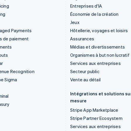
icing
Entreprises d'IA
ing
Économie de la création
Jeux
aged Payments
Hôtellerie, voyages et loisirs
ns de paiement
Assurances
ments
Médias et divertissements
outs
Organismes à but non lucratif
ar
Services aux entreprises
enue Recognition
Secteur public
pe Sigma
Vente au détail
Intégrations et solutions su
inal
mesure
asury
Stripe App Marketplace
Stripe Partner Ecosystem
Services aux entreprises