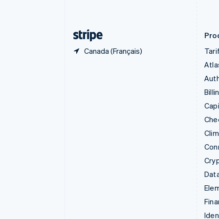
English
Émirats arabes unis
English
Prod
Canada (Français)
Tari
Atla
Auth
Billi
Capi
Che
Cli
Con
Cry
Data
Ele
Fina
Iden