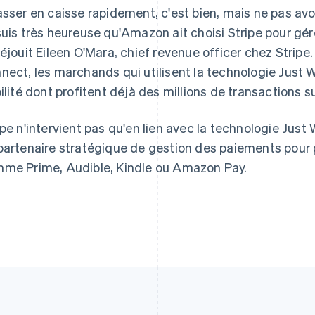
asser en caisse rapidement, c'est bien, mais ne pas avoi
suis très heureuse qu'Amazon ait choisi Stripe pour gér
Espagne
Lettonie
Español
English
English
réjouit Eileen O'Mara, chief revenue officer chez Stripe.
Estonie
Liechtenstein
nect, les marchands qui utilisent la technologie Just W
English
Deutsch
English
États-Unis
Lituanie
bilité dont profitent déjà des millions de transactions 
English
Español
简体中文
English
Finlande
Luxembourg
ipe n'intervient pas qu'en lien avec la technologie Just
English
Svenska
Français
Deutsch
English
France
Malaisie
partenaire stratégique de gestion des paiements pour
Français
English
English
简体中文
me Prime, Audible, Kindle ou Amazon Pay.
Gibraltar
Malte
English
English
Grèce
Mexique
English
Español
English
Hongrie
Norvège
English
English
Inde
Nouvelle-Zélande
English
English
Irlande
Pays-Bas
English
Nederlands
English
Italie
Pologne