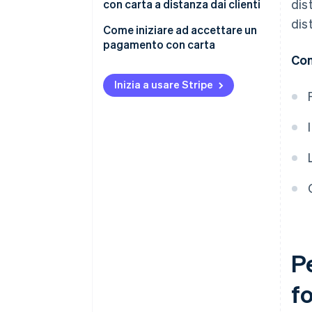
dis
con carta a distanza dai clienti
dis
Come iniziare ad accettare un
pagamento con carta
Con
Inizia a usare Stripe
P
fo