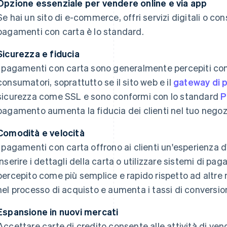
Opzione essenziale per vendere online e via app
Se hai un sito di e-commerce, offri servizi digitali o c
pagamenti con carta è lo standard.
Sicurezza e fiducia
I pagamenti con carta sono generalmente percepiti come 
consumatori, soprattutto se il sito web e il
gateway di
sicurezza come SSL e sono conformi con lo standard
P
pagamento aumenta la fiducia dei clienti nel tuo negozi
Comodità e velocità
I pagamenti con carta offrono ai clienti un'esperienza
Inserire i dettagli della carta o utilizzare sistemi di 
percepito come più semplice e rapido rispetto ad altre m
nel processo di acquisto e aumenta i tassi di conversio
Espansione in nuovi mercati
Accettare carte di credito consente alle attività di vend