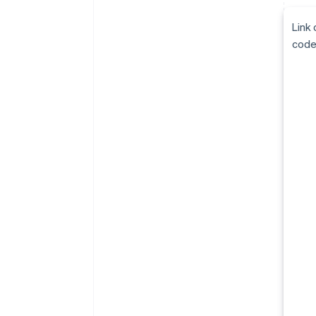
Link
cod