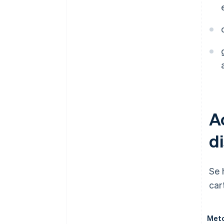
A
di
Se 
car
Met