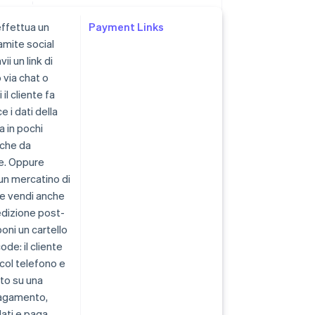
effettua un
Payment Links
amite social
ii un link di
via chat o
 il cliente fa
ce i dati della
a in pochi
nche da
e. Oppure
 un mercatino di
 e vendi anche
edizione post-
oni un cartello
de: il cliente
 col telefono e
to su una
pagamento,
dati e paga.