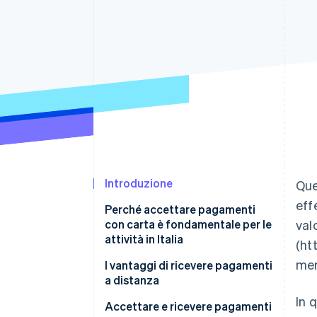
Link
Pagamento accelerato
Financial Connections
Conti finanziari collegati
Introduzione
Que
eff
Perché accettare pagamenti
con carta è fondamentale per le
val
attività in Italia
(ht
mer
I vantaggi di ricevere pagamenti
a distanza
In 
Accettare e ricevere pagamenti