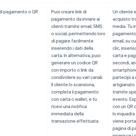
 di pagamento o QR
Puoi creare link di
Un cliente 
e
pagamento da inviare ai
acquisto tr
clienti tramite email, SMS
media. Tu inv
o social, permettendo loro
pagamento 
di pagare facilmente
email, su cui
inserendo i dati della
clic, inseris
carta. In alternativa, puoi
carta e pag
generare un codice QR
secondi, a
con importo o link da
smartphon
condividere su vari canali.
partecipi a
Il cliente lo scansiona,
artigianato
completa il pagamento
tramite sp
con carta o wallet, e tu
evento. Esp
ricevi una notifica
con un QR co
immediata della
lo inquadra
transazione effettuata.
viene porta
pagina di 
inserisce i 