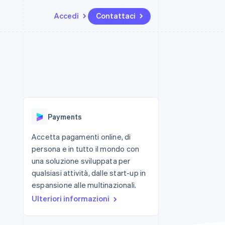
Accedi
Contattaci
Risorse
Ecosistema
Recapiti
me e marketplace
Altro
Integrazioni app
Partner
Contattaci
Product roadmap
ns
Esempi di codice
Stripe App Marketplace
Diventa nostro partner
Scopri cosa ti aspetta
 piattaforme
Blog per sviluppatori
 platforms
ibero
Stato dell'API
Radar
ari integrati
Prevenzione delle frodi
Payments
 fisiche
Atlas
Costituzione di start-up
Accetta pagamenti online, di
persona e in tutto il mondo con
Climate
Rimozione del carbonio
una soluzione sviluppata per
qualsiasi attività, dalle start-up in
Identity
Verifica online dell'identità
espansione alle multinazionali.
Ulteriori informazioni