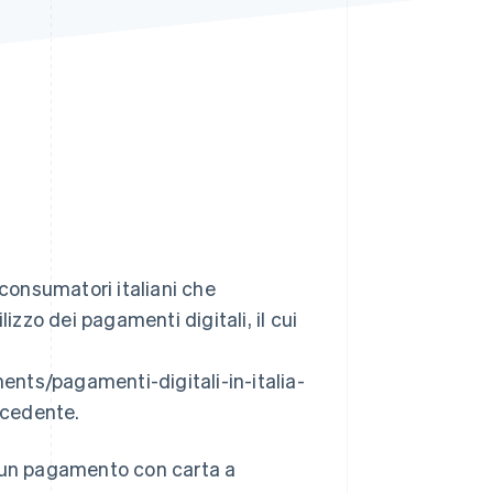
Stripe Sessions 2026
Scopri come Stripe sta
costruendo
l'infrastruttura
economica per l'IA.
Guarda ora
 consumatori italiani che
izzo dei pagamenti digitali, il cui
nts/pagamenti-digitali-in-italia-
ecedente.
e un pagamento con carta a