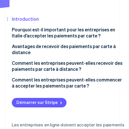
Découvrez les prochaines évolutions
Commerce en ligne
Radar
Prévention de la fraude
Introduction
Écosystème
Atlas
Pourquoi est-il important pour les entreprises en
Constitution de start-up
Italie d’accepter les paiements par carte ?
Partenaires
Climate
Stripe App
Avantages de recevoir des paiements par carte à
Élimination du carbone
Marketplace
distance
Identity
Vérification de l'identité
Comment les entreprises peuvent-elles recevoir des
paiements par carte à distance ?
Comment les entreprises peuvent-elles commencer
à accepter les paiements par carte ?
Stripe Sessions 2026
Mettre en place une plateforme de paiement
Découvrez comment Stripe construit l’infrastructure écon
Démarrer sur Stripe
Regarder la vidéo
Les entreprises en ligne doivent accepter les paiements