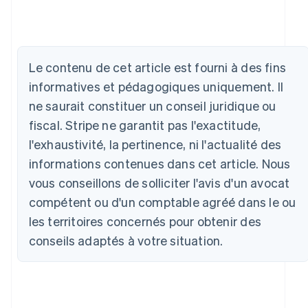
Allemagne
Deutsch
English
Le contenu de cet article est fourni à des fins
Australie
informatives et pédagogiques uniquement. Il
English
Autriche
ne saurait constituer un conseil juridique ou
Deutsch
English
fiscal. Stripe ne garantit pas l'exactitude,
Belgique
l'exhaustivité, la pertinence, ni l'actualité des
Nederlands
Français
Deutsch
English
Brésil
informations contenues dans cet article. Nous
Português
English
vous conseillons de solliciter l'avis d'un avocat
Bulgarie
English
compétent ou d'un comptable agréé dans le ou
Canada
les territoires concernés pour obtenir des
English
Français
Chine continentale
conseils adaptés à votre situation.
简体中文
English
Chypre
English
Croatie
English
Italiano