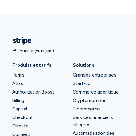
Suède
Svenska
English
Suisse
Deutsch
Français
Italiano
English
Thaïlande
ไทย
English
Suisse (Français)
Produits et tarifs
Solutions
Tarifs
Grandes entreprises
Atlas
Start-up
Authorization Boost
Commerce agentique
Billing
Cryptomonnaie
Capital
E-commerce
Checkout
Services financiers
intégrés
Climate
Automatisation des
Connect