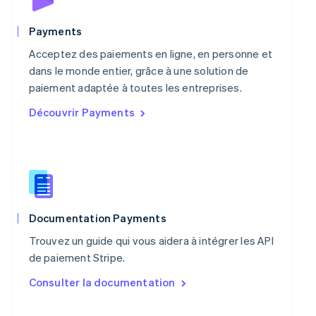
Nouvelle-Zélande
English
Payments
Pays-Bas
Acceptez des paiements en ligne, en personne et
Nederlands
English
Pologne
dans le monde entier, grâce à une solution de
English
paiement adaptée à toutes les entreprises.
Portugal
Découvrir Payments
Português
English
R.A.S. de Hong Kong, Chine
English
简体中文
République tchèque
English
Roumanie
English
Royaume-Uni
Documentation Payments
English
Trouvez un guide qui vous aidera à intégrer les API
Singapour
de paiement Stripe.
English
简体中文
Slovaquie
Consulter la documentation
English
Slovénie
English
Italiano