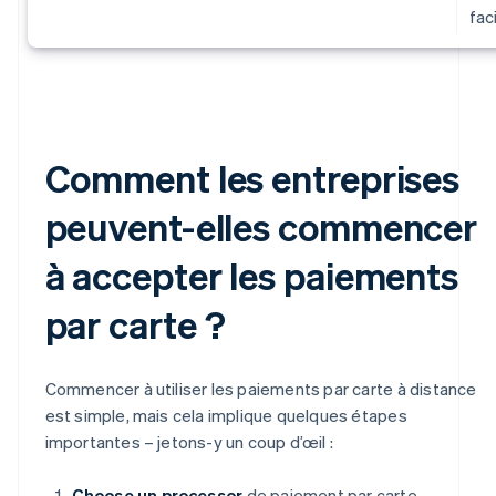
fac
Comment les entreprises
peuvent-elles commencer
à accepter les paiements
par carte ?
Commencer à utiliser les paiements par carte à distance
est simple, mais cela implique quelques étapes
importantes – jetons-y un coup d’œil :
Choose un processor
de paiement par carte