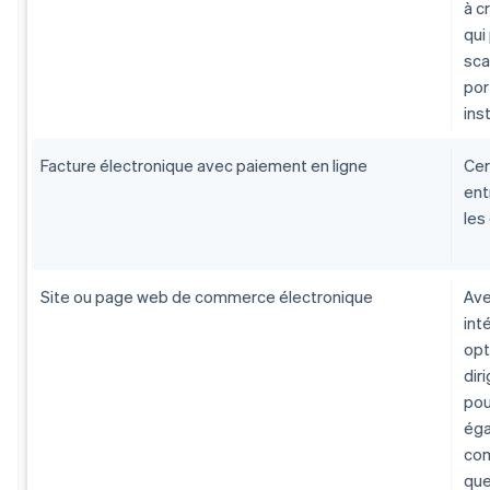
à c
qui
sca
por
ins
Facture électronique avec paiement en ligne
Cer
ent
les
Site ou page web de commerce électronique
Ave
int
opt
dir
pou
éga
com
que