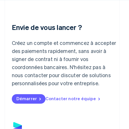
Irlande
English
Italie
Italiano
English
Envie de vous lancer ?
Japon
日本語
English
Lettonie
Créez un compte et commencez à accepter
English
des paiements rapidement, sans avoir à
Liechtenstein
signer de contrat ni à fournir vos
Deutsch
English
Lituanie
coordonnées bancaires. N'hésitez pas à
English
nous contacter pour discuter de solutions
Luxembourg
personnalisées pour votre entreprise.
Français
Deutsch
English
Malaisie
English
简体中文
Démarrer
Contacter notre équipe
Malte
English
Mexique
Español
English
Norvège
English