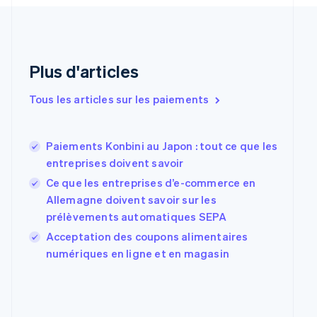
Danemark
English
Émirats arabes unis
English
Plus d'articles
Espagne
Español
English
Tous les articles sur les paiements
Estonie
English
États-Unis
Paiements Konbini au Japon : tout ce que les
English
Español
简体中文
Finlande
entreprises doivent savoir
English
Svenska
Ce que les entreprises d’e-commerce en
France
Allemagne doivent savoir sur les
Français
English
prélèvements automatiques SEPA
Gibraltar
English
Acceptation des coupons alimentaires
Grèce
numériques en ligne et en magasin
English
Hongrie
English
Inde
English