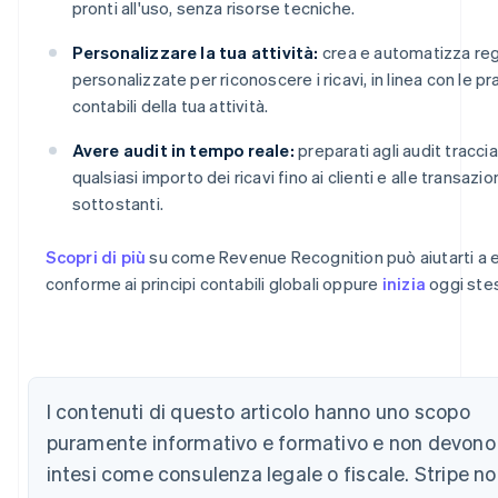
pronti all'uso, senza risorse tecniche.
Personalizzare la tua attività:
crea e automatizza re
personalizzate per riconoscere i ricavi, in linea con le pr
contabili della tua attività.
Avere audit in tempo reale:
preparati agli audit tracci
qualsiasi importo dei ricavi fino ai clienti e alle transazio
sottostanti.
Scopri di più
su come Revenue Recognition può aiutarti a 
conforme ai principi contabili globali oppure
inizia
oggi ste
Australia
English
Austria
Deutsch
English
Belgio
I contenuti di questo articolo hanno uno scopo
Nederlands
Français
Deutsch
English
puramente informativo e formativo e non devono
Brasile
intesi come consulenza legale o fiscale. Stripe n
Português
English
Bulgaria