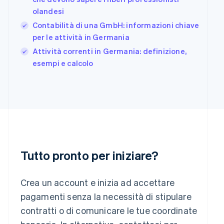
日本語
English
olandesi
Gibilterra
Contabilità di una GmbH: informazioni chiave
English
per le attività in Germania
Grecia
English
Attività correnti in Germania: definizione,
India
esempi e calcolo
English
Irlanda
English
Italia
Italiano
English
Lettonia
English
Liechtenstein
Deutsch
English
Tutto pronto per iniziare?
Lituania
English
Lussemburgo
Crea un account e inizia ad accettare
Français
Deutsch
English
pagamenti senza la necessità di stipulare
Malaysia
contratti o di comunicare le tue coordinate
English
简体中文
Malta