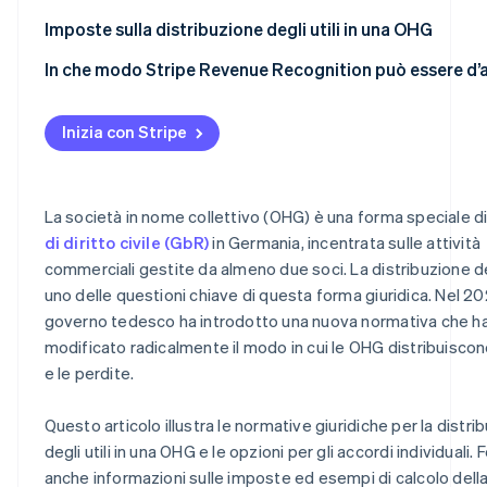
Esempio 2: distribuzione degli utili in base alle disposizi
Imposte sulla distribuzione degli utili in una OHG
accordo di partnership
In che modo Stripe Revenue Recognition può essere d’
Inizia con Stripe
La società in nome collettivo (OHG) è una forma speciale d
di diritto civile (GbR)
in Germania, incentrata sulle attività
commerciali gestite da almeno due soci. La distribuzione deg
uno delle questioni chiave di questa forma giuridica. Nel 202
governo tedesco ha introdotto una nuova normativa che h
modificato radicalmente il modo in cui le OHG distribuiscono 
e le perdite.
Questo articolo illustra le normative giuridiche per la distri
degli utili in una OHG e le opzioni per gli accordi individuali.
anche informazioni sulle imposte ed esempi di calcolo dell