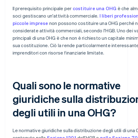
Il prerequisito principale per
costituire una OHG
è che al
soci gestiscano un'attività commerciale.
I liberi profession
piccole imprese
non possono costituire una OHG perché 
considerate attività commerciali, secondo l'HGB. Uno dei v
principali di una OHG è che non è richiesto un capitale minim
sua costituzione. Ciò la rende particolarmente interessante
imprenditori con risorse finanziarie limitate.
Quali sono le normative
giuridiche sulla distribuzio
degli utili in una OHG?
Le normative giuridiche sulla distribuzione degli utili di un
contenute nella
Sezione 120.1
dell'HGB e
nella Sezione 70