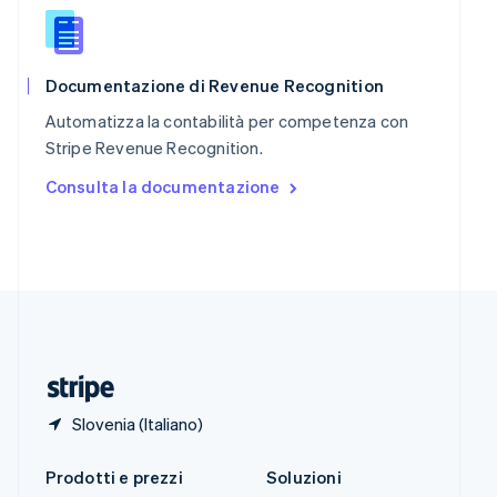
English
简体中文
Slovacchia
English
Slovenia
Documentazione di Revenue Recognition
English
Italiano
Automatizza la contabilità per competenza con
Spagna
Stripe Revenue Recognition.
Español
English
Stati Uniti
Consulta la documentazione
English
Español
简体中文
Svezia
Svenska
English
Svizzera
Deutsch
Français
Italiano
English
Thailandia
ไทย
English
Ungheria
English
Slovenia (Italiano)
Prodotti e prezzi
Soluzioni