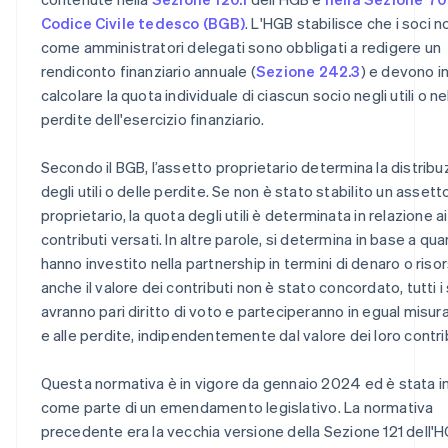
Codice Civile tedesco (BGB)
. L'HGB stabilisce che i soci n
come amministratori delegati sono obbligati a redigere un
rendiconto finanziario annuale (
Sezione 242.3
) e devono i
calcolare la quota individuale di ciascun socio negli utili o ne
perdite dell'esercizio finanziario.
Secondo il BGB, l’assetto proprietario determina la distribu
degli utili o delle perdite. Se non è stato stabilito un assett
proprietario, la quota degli utili è determinata in relazione ai
contributi versati. In altre parole, si determina in base a qua
hanno investito nella partnership in termini di denaro o riso
anche il valore dei contributi non è stato concordato, tutti i
avranno pari diritto di voto e parteciperanno in egual misura a
e alle perdite, indipendentemente dal valore dei loro contrib
Questa normativa è in vigore da gennaio 2024 ed è stata i
come parte di un emendamento legislativo. La normativa
precedente era la vecchia versione della Sezione 121 dell'H