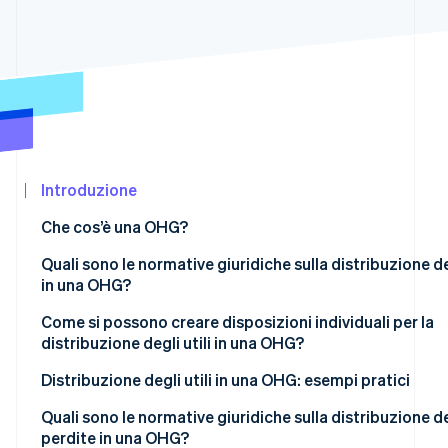
Scopri cosa ti aspetta
Radar
Ecosistema
Prevenzione delle frodi
Partner
Atlas
Stripe App
Costituzione di start-up
Marketplace
Climate
Rimozione del carbonio
Introduzione
Identity
Verifica online dell'identità
Che cos’è una OHG?
Quali sono le normative giuridiche sulla distribuzione deg
in una OHG?
Come si possono creare disposizioni individuali per la
Stripe Sessions 2026
distribuzione degli utili in una OHG?
Scopri come Stripe sta costruendo l'infrastruttura econom
Guarda ora
Distribuzione degli utili in una OHG: esempi pratici
Esempio 1: distribuzione degli utili in base all’assetto pr
Quali sono le normative giuridiche sulla distribuzione de
in conformità alle normative di legge
perdite in una OHG?