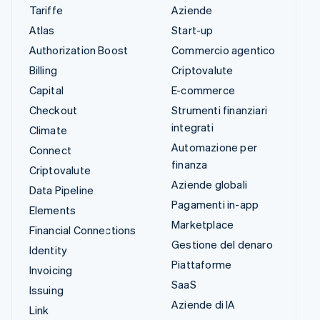
Tariffe
Aziende
Atlas
Start-up
Authorization Boost
Commercio agentico
Billing
Criptovalute
Capital
E-commerce
Checkout
Strumenti finanziari
integrati
Climate
Automazione per
Connect
finanza
Criptovalute
Aziende globali
Data Pipeline
Pagamenti in-app
Elements
Marketplace
Financial Connections
Gestione del denaro
Identity
Piattaforme
Invoicing
SaaS
Issuing
Aziende di IA
Link