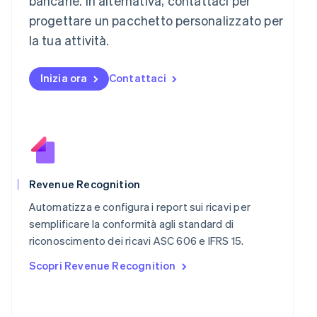
bancarie. In alternativa, contattaci per
English
progettare un pacchetto personalizzato per
Messico
la tua attività.
Español
English
Norvegia
English
Inizia ora
Contattaci
Nuova Zelanda
English
Paesi Bassi
Nederlands
English
Polonia
English
Portogallo
Português
English
Revenue Recognition
RAS di Hong Kong, Cina
Automatizza e configura i report sui ricavi per
English
简体中文
Regno Unito
semplificare la conformità agli standard di
English
riconoscimento dei ricavi ASC 606 e IFRS 15.
Repubblica Ceca
Scopri Revenue Recognition
English
Romania
English
Singapore