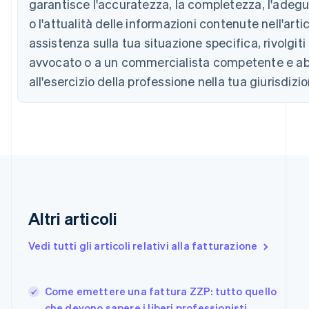
garantisce l'accuratezza, la completezza, l'adeg
English
o l'attualità delle informazioni contenute nell'artic
Canada
English
Français
assistenza sulla tua situazione specifica, rivolgiti
Cina continentale
avvocato o a un commercialista competente e abi
简体中文
English
Cipro
all'esercizio della professione nella tua giurisdizio
English
Croazia
English
Italiano
Danimarca
English
Emirati Arabi Uniti
English
Estonia
English
Altri articoli
Finlandia
English
Svenska
Vedi tutti gli articoli relativi alla fatturazione
Francia
Français
English
Germania
Come emettere una fattura ZZP: tutto quello
Deutsch
English
Giappone
che devono sapere i liberi professionisti