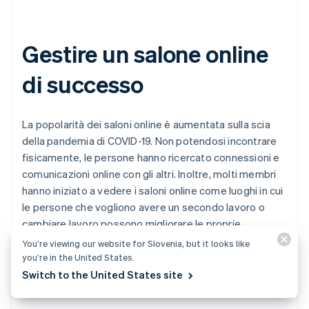
Gestire un salone online
di successo
La popolarità dei saloni online è aumentata sulla scia
della pandemia di COVID-19. Non potendosi incontrare
fisicamente, le persone hanno ricercato connessioni e
comunicazioni online con gli altri. Inoltre, molti membri
hanno iniziato a vedere i saloni online come luoghi in cui
le persone che vogliono avere un secondo lavoro o
cambiare lavoro possono migliorare le proprie
competenze. I saloni online probabilmente
You’re viewing our website for Slovenia, but it looks like
continueranno a espandersi, quindi i titolari dovrebbero
you’re in the United States.
tenere a mente i punti chiave menzionati in questo
Switch to the United States site
articolo per raggiungere un successo duraturo.