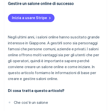
Tariffe adeguate
Quali spese sono incluse nei saloni online?
Gestire un salone online di successo
Comunicazione autentica con i membri
Quanto costa creare un salone online?
Inizia a usare Stripe
Promozione costante sui social media
Quali sono i vantaggi di entrare a far parte di un
salone online?
Negli ultimi anni, i saloni online hanno suscitato grande
interesse in Giappone. A gestirli sono sia personaggi
famosi che persone comuni, aziende e privati. I saloni
online offrono molti vantaggi sia per gli utenti che per
gli operatori, quindi è importante sapere perché
conviene creare un salone online e come iniziare. In
questo articolo forniamo le informazioni di base per
creare e gestire saloni online.
Di cosa tratta questo articolo?
Che cos'è un salone