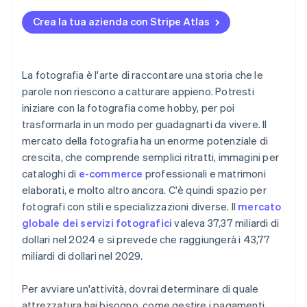
Registrazione su Atlas
Crea la tua azienda con Stripe Atlas
Accettazione di pagamenti e operazioni bancarie
prima dell’arrivo del tuo EIN
Acquisto di azioni senza contanti da parte del
La fotografia è l'arte di raccontare una storia che le
fondatore
parole non riescono a catturare appieno. Potresti
iniziare con la fotografia come hobby, per poi
Presentazione automatica della dichiarazione
trasformarla in un modo per guadagnarti da vivere. Il
fiscale 83(b)
mercato della fotografia ha un enorme potenziale di
Documenti legali aziendali con idoneità globale
crescita, che comprende semplici ritratti, immagini per
cataloghi di
e-commerce
professionali e matrimoni
Un anno gratuito di Stripe Payments, più 50.000
elaborati, e molto altro ancora. C'è quindi spazio per
USD in crediti e sconti offerti dai partner
fotografi con stili e specializzazioni diverse. Il
mercato
globale dei servizi fotografici
valeva 37,37 miliardi di
dollari nel 2024 e si prevede che raggiungerà i 43,77
miliardi di dollari nel 2029.
Per avviare un'attività, dovrai determinare di quale
attrezzatura hai bisogno, come gestire i pagamenti,