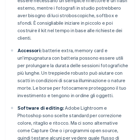
essere necessario un semplice riflettore e un flash
esterno, mentre i fotografi in studio potrebbero
aver bisogno di luci stroboscopiche, softbox e
sfondi. È consigliabile iniziare in piccolo e poi
costruire il kit nel tempo in base alle richieste dei
clienti.
Accessori:
batterie extra, memory card e
un'impugnatura con batteria possono essere utili
per prolungare la durata delle sessioni fotografiche
più lunghe. Un treppiede robusto può aiutare con
scatti in condizioni di scarsa illuminazione o nature
morte. Le borse per fotocamere proteggono il tuo
investimento e tengono in ordine gli oggetti.
Software di editing:
Adobe Lightroom e
Photoshop sono scelte standard per correzione
colore, ritaglio e ritocco. Ma ci sono alternative
come Capture One o i programmi open source,
quindi testane alcuni per vedere quale flusso di