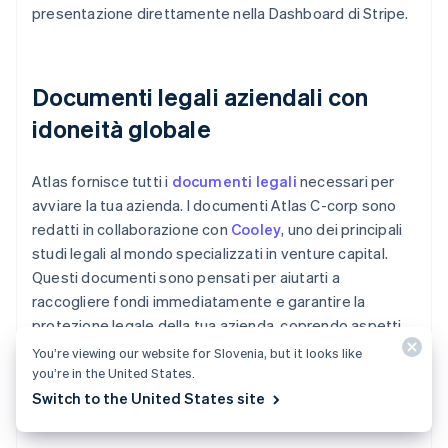
presentazione direttamente nella Dashboard di Stripe.
Documenti legali aziendali con
idoneità globale
Atlas fornisce tutti i
documenti legali
necessari per
avviare la tua azienda. I documenti Atlas C-corp sono
redatti in collaborazione con
Cooley
, uno dei principali
studi legali al mondo specializzati in venture capital.
Questi documenti sono pensati per aiutarti a
raccogliere fondi immediatamente e garantire la
protezione legale della tua azienda, coprendo aspetti
quali la struttura proprietaria, la distribuzione del
You’re viewing our website for Slovenia, but it looks like
capitale e la conformità fiscale.
you’re in the United States.
Switch to the United States site