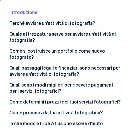
Scopri cosa ti aspetta
Introduzione
Radar
Ecosistema
Prevenzione delle frodi
Perché avviare un’attività di fotografia?
Partner
Atlas
Stripe App Marketplace
Costituzione di start-up
Quale attrezzatura serve per avviare un’attività di
fotografia?
Climate
Rimozione del carbonio
Come si costruisce un portfolio come nuovo
Identity
fotografo?
Verifica online dell'identità
Quali passaggi legali e finanziari sono necessari per
avviare un’attività di fotografia?
Quali sono i modi migliori per ricevere pagamenti
per i servizi fotografici?
Stripe Sessions 2026
Scopri come Stripe sta costruendo l'infrastruttura economi
Come determini i prezzi dei tuoi servizi fotografici?
Guarda ora
Come promuovi la tua attività fotografica?
In che modo Stripe Atlas può essere d’aiuto