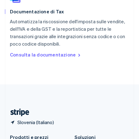
Singapore
English
简体中文
Documentazione di Tax
Slovacchia
English
Automatizza la riscossione dell'imposta sulle vendite,
Slovenia
dell'IVA e della GST e la reportistica per tutte le
English
Italiano
transazioni grazie alle integrazioni senza codice o con
Spagna
poco codice disponibili.
Español
English
Stati Uniti
Consulta la documentazione
English
Español
简体中文
Svezia
Svenska
English
Svizzera
Deutsch
Français
Italiano
English
Thailandia
ไทย
English
Ungheria
English
Slovenia (Italiano)
Prodotti e prezzi
Soluzioni