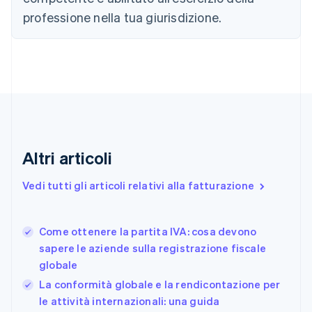
Bulgaria
professione nella tua giurisdizione.
English
Canada
English
Français
Cina continentale
简体中文
English
Cipro
English
Croazia
English
Italiano
Danimarca
Altri articoli
English
Emirati Arabi Uniti
Vedi tutti gli articoli relativi alla fatturazione
English
Estonia
English
Come ottenere la partita IVA: cosa devono
Finlandia
English
Svenska
sapere le aziende sulla registrazione fiscale
Francia
globale
Français
English
La conformità globale e la rendicontazione per
Germania
le attività internazionali: una guida
Deutsch
English