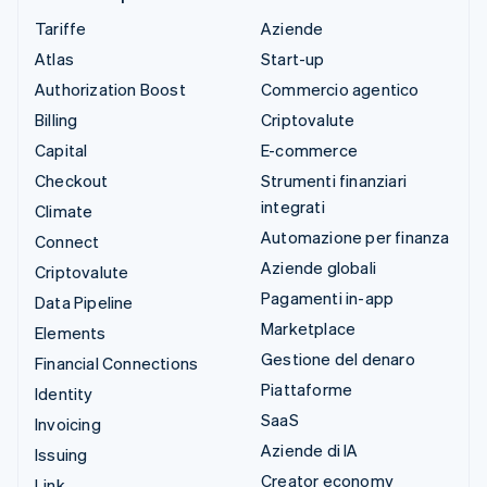
Tariffe
Aziende
Atlas
Start-up
Authorization Boost
Commercio agentico
Billing
Criptovalute
Capital
E-commerce
Checkout
Strumenti finanziari
integrati
Climate
Automazione per finanza
Connect
Aziende globali
Criptovalute
Pagamenti in-app
Data Pipeline
Marketplace
Elements
Gestione del denaro
Financial Connections
Piattaforme
Identity
SaaS
Invoicing
Aziende di IA
Issuing
Creator economy
Link