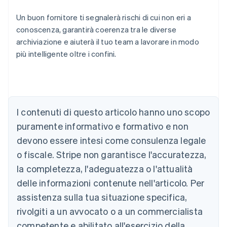
Un buon fornitore ti segnalerà rischi di cui non eri a
conoscenza, garantirà coerenza tra le diverse
archiviazione e aiuterà il tuo team a lavorare in modo
più intelligente oltre i confini.
I contenuti di questo articolo hanno uno scopo
puramente informativo e formativo e non
devono essere intesi come consulenza legale
Australia
o fiscale. Stripe non garantisce l'accuratezza,
English
la completezza, l'adeguatezza o l'attualità
Austria
Deutsch
English
delle informazioni contenute nell'articolo. Per
Belgio
assistenza sulla tua situazione specifica,
Nederlands
Français
Deutsch
English
Brasile
rivolgiti a un avvocato o a un commercialista
Português
English
competente e abilitato all'esercizio della