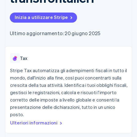
utente
Automazione
Gestione del denaro
Gestire gli
flessibile
Metodi di
della contabilità
Roadmap del prodotto
Piattaforme
abbonamenti
pagamento
Stripe Sigma
Conferenza annuale
SaaS
Offrire addebiti in base
Inizia a utilizzare Stripe
Accesso a
Report
Sessions
all'utilizzo
oltre 125
personalizzati
Lavora con noi
Emettere carte
Terminal
Data Pipeline
Sala stampa
garantite da stablecoin
Ultimo aggiornamento: 20 giugno 2025
Pagamenti di
Sincronizzazione
Stripe Press
Per settore
persona
dei dati
Esegui il provisioning e
Authorization
gestisci i servizi con gli
Boost
Aziende di IA
agenti
Accettazione
Tax
Creator economy
Recapiti
ottimizzata
Gaming
Link
Ospitalità, viaggi e
Stripe Tax automatizza gli adempimenti fiscali in tutto il
Contattaci
Pagamento
tempo libero
Diventa nostro partner
mondo, dall'inizio alla fine, così puoi concentrarti sulla
Risorse
Assicurazione
accelerato
crescita della tua attività. Identifica i tuoi obblighi fiscali,
Media e
Financial
intrattenimento
Integrazioni app
gestisci le registrazioni, calcola e riscuoti l'importo
Connections
Organizzazioni non
Esempi di codice
Conti finanziari
corretto delle imposte a livello globale e consenti la
profit
Blog per sviluppatori
collegati
presentazione delle dichiarazioni, tutto in un unico
Servizi professionali
Stato dell'API
Pubblica
posto.
amministrazione
Ulteriori informazioni
Commercio al dettaglio
Altro
Product roadmap