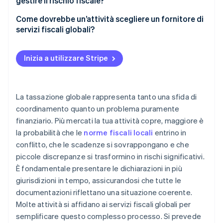
gestire il rischio fiscale?
Informative e reportistica fiscale
Valutazione proattiva del rischio
Come dovrebbe un’attività scegliere un fornitore di
servizi fiscali globali?
Monitoraggio normativo in corso
Documentazione standardizzata
Portata giurisdizionale
Contestazioni e assistenza audit
Allineamento delle politiche transfrontaliere
Inizia a utilizzare Stripe
Approfondimento tecnico tra tipi di tasse
Preparazione all’audit
Esperienza nel settore e nel modello operativo
Aggiornamenti in tempo reale
La tassazione globale rappresenta tanto una sfida di
Coordinamento e struttura dell’account
coordinamento quanto un problema puramente
finanziario. Più mercati la tua attività copre, maggiore è
Integrazione tecnologica
la probabilità che le
norme fiscali locali
entrino in
Possibilità di crescita e assistenza a lungo termine
conflitto, che le scadenze si sovrappongano e che
piccole discrepanze si trasformino in rischi significativi.
È fondamentale presentare le dichiarazioni in più
giurisdizioni in tempo, assicurandosi che tutte le
documentazioni riflettano una situazione coerente.
Molte attività si affidano ai servizi fiscali globali per
semplificare questo complesso processo. Si prevede