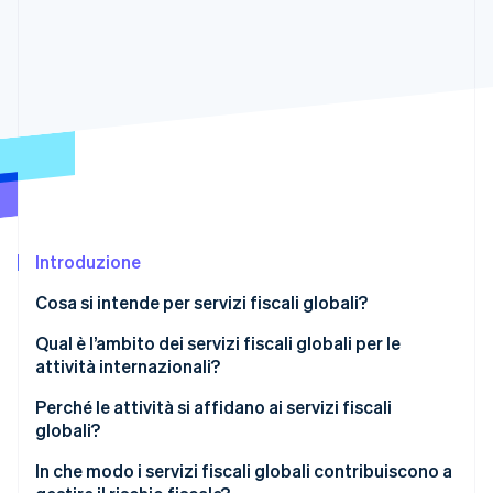
Scopri cosa ti aspetta
Radar
Ecosistema
Prevenzione delle frodi
Partner
Atlas
Stripe App Marketplace
Costituzione di start-up
Climate
Rimozione del carbonio
Identity
Verifica online dell'identità
Introduzione
Cosa si intende per servizi fiscali globali?
Qual è l’ambito dei servizi fiscali globali per le
Stripe Sessions 2026
attività internazionali?
Scopri come Stripe sta costruendo l'infrastruttura economi
Guarda ora
Consulenza e pianificazione fiscale
Perché le attività si affidano ai servizi fiscali
globali?
Conformità fiscale multinazionale
In che modo i servizi fiscali globali contribuiscono a
Gestione delle imposte indirette