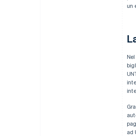
un 
L
Nel
big
UNT
int
int
Gra
aut
pag
ad 