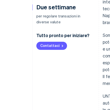
int
Due settimane
tec
Nap
per regolare transazioni in
diverse valute
bra
Son
Tutto pronto per iniziare?
pot
Contattaci
e u
com
esp
pot
Il 
mes
UNT
aut
In 