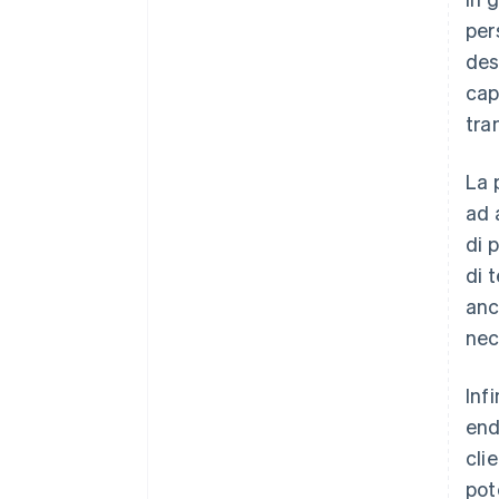
per
des
cap
tra
La 
ad 
di 
di 
anc
nec
Inf
end
cli
pot