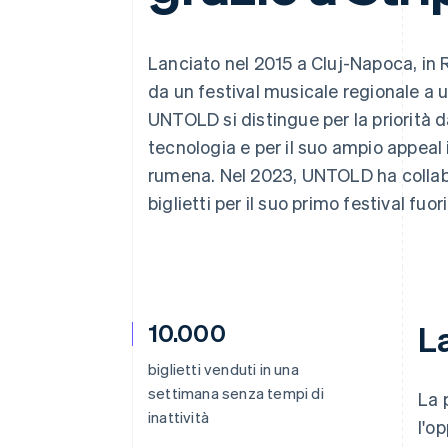
Link
Pagamento accelerato
Financial Connections
Lanciato nel 2015 a Cluj-Napoca, in
Conti finanziari collegati
da un festival musicale regionale a u
UNTOLD si distingue per la priorità 
tecnologia e per il suo ampio appeal 
rumena. Nel 2023, UNTOLD ha collabo
biglietti per il suo primo festival fuo
10.000
La
biglietti venduti in una
settimana senza tempi di
La 
inattività
l'o