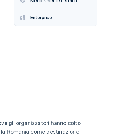
Medio Oriente e Africa
Enterprise
Stripe Sessions 2026
Scopri come Stripe sta
costruendo
l'infrastruttura
economica per l'IA.
Guarda ora
ve gli organizzatori hanno colto
ere la Romania come destinazione