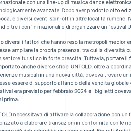
ernazionale con una line-up di musica dance elettroni
nologicamente avanzate. Dopo aver prodotto otto edizi
oca, e diversi eventi spin-off in altre località rumene, l
nd oltre i confini nazionali e di organizzare un festiva
o diversi i fattori che hanno reso la metropoli mediorie
esse ampliare la propria presenza, tra cui la diversità c
n settore turistico in forte crescita. Tuttavia, portare i
portato anche diverse sfide: UNTOLD, oltre a coordina
erienze musicali in una nuova città, doveva trovare un
esse essere di supporto al lancio della vendita globale de
festival era previsto per febbraio 2024 e i biglietti dove
i prima.
OLD necessitava di attivare la collaborazione con un f
orizzato a elaborare transazioni in conformità con le no
genere ciò richiederebbe un viaggio negli Emirati Arabi Un