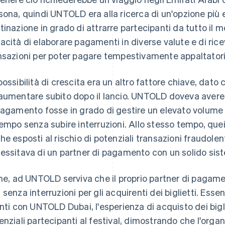
sona, quindi UNTOLD era alla ricerca di un'opzione più 
tinazione in grado di attrarre partecipanti da tutto i
acità di elaborare pagamenti in diverse valute e di rice
nsazioni per poter pagare tempestivamente appaltatori e
possibilità di crescita era un altro fattore chiave, dato 
aumentare subito dopo il lancio. UNTOLD doveva avere l
pagamento fosse in grado di gestire un elevato volume d
tempo senza subire interruzioni. Allo stesso tempo, que
he esposti al rischio di potenziali transazioni fraudole
essitava di un partner di pagamento con un solido sist
ine, ad UNTOLD serviva che il proprio partner di pagame
 senza interruzioni per gli acquirenti dei biglietti. Esse
enti con UNTOLD Dubai, l'esperienza di acquisto dei bigl
enziali partecipanti al festival, dimostrando che l'organ