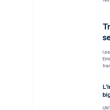
Tr
s
I p
Emi
tra
L'
bi
UNT