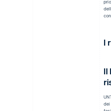
pri
dell
con
I 
I
ri
UNT
dei
fest