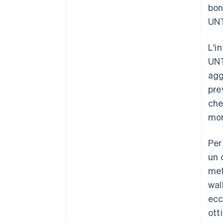
bon
UN
L'i
UNT
agg
pre
che
mom
Per
un 
met
wal
ecc
ott