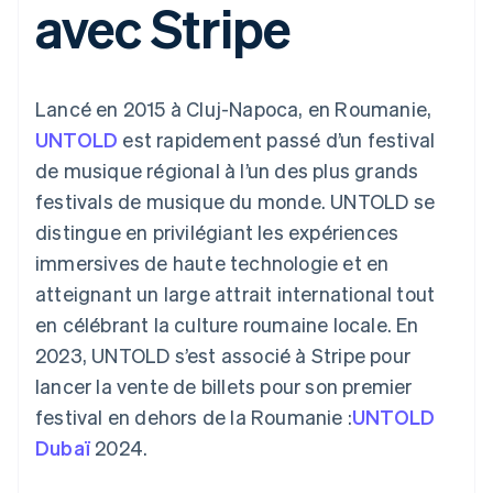
avec Stripe
UI flexibles
Recognition
cryptomonnaie
l’application
Gérer des
Moyens de
Comptabilité
Entreprise
intégrables
Marketplaces
abonnements
paiement
automatisée
Gestion financière
Proposer une
Accès à plus
Stripe Sigma
Roadmap produit
Plateformes
facturation à l'usage
de 125
Rapports
Sessions : conférence
SaaS
Émettre des cartes
Lancé en 2015 à Cluj-Napoca, en Roumanie,
Terminal
personnalisés
annuelle
bancaires adossées à
Paiements en
Data Pipeline
Carrières
des stablecoins
UNTOLD
est rapidement passé d’un festival
personne
Synchronisation
Communiqués de
Fournir et gérer des
de musique régional à l’un des plus grands
Authorization
des données
presse
services avec des
Par secteur
Boost
Stripe Press
agents
festivals de musique du monde. UNTOLD se
Acceptation
distingue en privilégiant les expériences
optimisée
Entreprises d'IA
Link
Économie des
immersives de haute technologie et en
Paiements
créateurs
Contact
Ressources
Jeux
atteignant un large attrait international tout
accélérés
Hôtellerie, voyages et
Financial
Contacter notre équipe
en célébrant la culture roumaine locale. En
loisirs
Intégrations
Connections
Assurance
d'applications
Comptes
2023, UNTOLD s’est associé à Stripe pour
Devenir partenaire
Médias et
Exemples de code
financiers
lancer la vente de billets pour son premier
divertissements
Blog des développeurs
associés
Organisations à but
festival en dehors de la Roumanie :
UNTOLD
non lucratif
État de l'API
Dubaï
2024.
Services aux
Plus
entreprises
Product roadmap
Secteur public