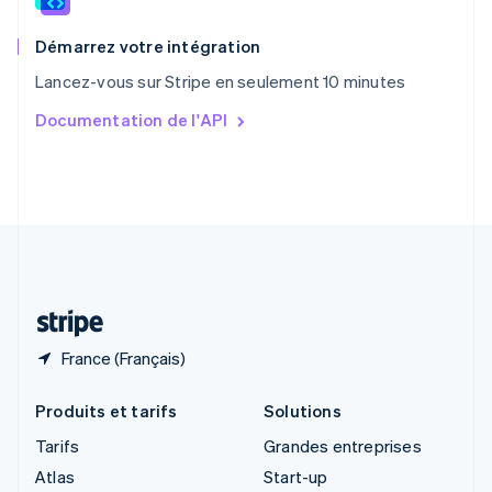
Royaume-Uni
English
Démarrez votre intégration
Singapour
Lancez-vous sur Stripe en seulement 10 minutes
English
简体中文
Slovaquie
Documentation de l'API
English
Slovénie
English
Italiano
Suède
Svenska
English
Suisse
Deutsch
Français
Italiano
English
Thaïlande
ไทย
English
France (Français)
Produits et tarifs
Solutions
Tarifs
Grandes entreprises
Atlas
Start-up