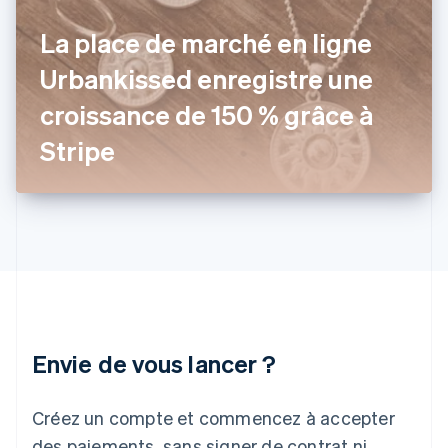
Gibraltar
La place de marché en ligne
English
Grèce
Urbankissed enregistre une
English
Hongrie
croissance de 150 % grâce à
English
Inde
Stripe
English
Irlande
English
Italie
Italiano
English
Japon
日本語
English
Lettonie
English
Liechtenstein
Envie de vous lancer ?
Deutsch
English
Lituanie
English
Créez un compte et commencez à accepter
Luxembourg
des paiements, sans signer de contrat ni
Français
Deutsch
English