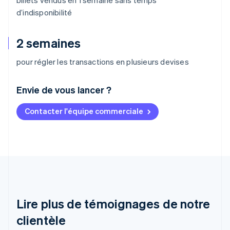
d’indisponibilité
2 semaines
pour régler les transactions en plusieurs devises
Envie de vous lancer ?
Contacter l'équipe commerciale
Allemagne
Deutsch
English
Australie
English
Autriche
Deutsch
English
Belgique
Nederlands
Français
Deutsch
English
Brésil
Lire plus de témoignages de notre
Português
English
clientèle
Bulgarie
English