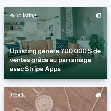
Canada
English
Français
Chine continentale
简体中文
English
Chypre
English
Croatie
English
Italiano
Danemark
Uplisting génère 700 000 $ de
English
Émirats arabes unis
ventes grâce au parrainage
English
Espagne
avec Stripe Apps
Español
English
Estonie
English
États-Unis
English
Español
简体中文
Finlande
English
Svenska
France
Français
English