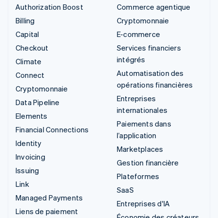
Authorization Boost
Commerce agentique
Billing
Cryptomonnaie
Capital
E-commerce
Checkout
Services financiers
intégrés
Climate
Automatisation des
Connect
opérations financières
Cryptomonnaie
Entreprises
Data Pipeline
internationales
Elements
Paiements dans
Financial Connections
l’application
Identity
Marketplaces
Invoicing
Gestion financière
Issuing
Plateformes
Link
SaaS
Managed Payments
Entreprises d'IA
Liens de paiement
Économie des créateurs