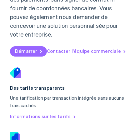
Malaisie
fournir de coordonnées bancaires. Vous
English
简体中文
pouvez également nous demander de
Malte
concevoir une solution personnalisée pour
English
Mexique
votre entreprise.
Español
English
Norvège
English
Démarrer
Contacter l'équipe commerciale
Nouvelle-Zélande
English
Pays-Bas
Nederlands
English
Pologne
English
Des tarifs transparents
Portugal
Une tarification par transaction intégrée sans aucuns
Português
English
frais cachés
R.A.S. de Hong Kong, Chine
English
简体中文
Informations sur les tarifs
République tchèque
English
Roumanie
English