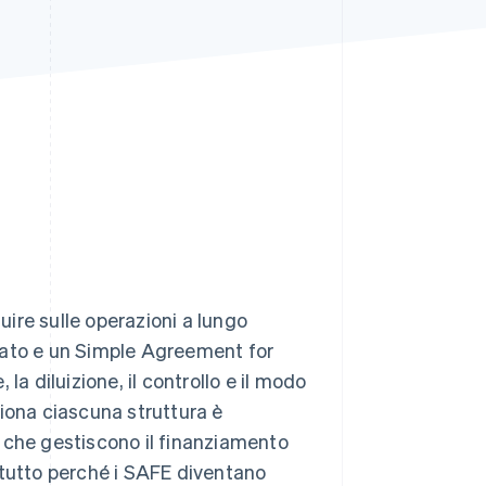
Stripe Sessions 2026
Scopri come Stripe sta
costruendo
l'infrastruttura
economica per l'IA.
Guarda ora
luire sulle operazioni a lungo
zato e un Simple Agreement for
la diluizione, il controllo e il modo
nziona ciascuna struttura è
li che gestiscono il finanziamento
rattutto perché i SAFE diventano