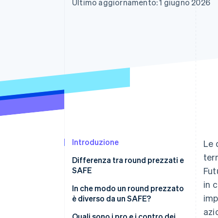
Ultimo aggiornamento: 1 giugno 2026
Link
Pagamento accelerato
Financial Connections
Conti finanziari collegati
Introduzione
Le 
ter
Differenza tra round prezzati e
SAFE
Fut
in 
In che modo un round prezzato
imp
è diverso da un SAFE?
azi
Quali sono i pro e i contro dei