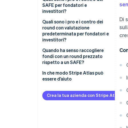
sem
SAFE per fondatori e
investitori?
Di 
In che modo i SAFE possono
Quali sono i pro e i contro dei
sul
avvantaggiare la tua attività
round con valutazione
predeterminata per fondatori e
cre
Considerazioni sui SAFE
investitori?
Con
In che modo i round con
Quando ha senso raccogliere
valutazione predeterminata
fondi con un round prezzato
possono avvantaggiare la tua
rispetto a un SAFE?
attività
Quando ha senso un round
In che modo Stripe Atlas può
Considerazioni sui round con
prezzato
essere d’aiuto
valutazione predeterminata
Quando ha senso un SAFE
Come presentare una richiesta
di costituzione su Atlas
Crea la tua azienda con Stripe Atlas
Raccolta fondi con i SAFE
Accettazione di pagamenti e
operazioni bancarie prima di