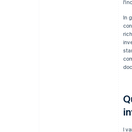
l'i
In 
con
ric
inv
sta
com
doc
Qu
in
I v