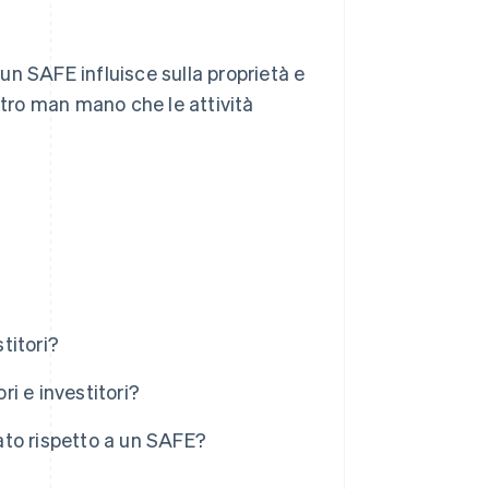
n SAFE influisce sulla proprietà e
ltro man mano che le attività
titori?
ri e investitori?
ato rispetto a un SAFE?