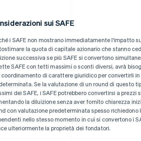
nsiderazioni sui SAFE
ché i SAFE non mostrano immediatamente l'impatto sull
tostimare la quota di capitale azionario che stanno c
uizione successiva se più SAFE si convertono simulta
tte SAFE con tetti massimi o sconti diversi, avrà biso
i coordinamento di carattere giuridico per convertirli i
determinata. Se la valutazione di un round di questo tipo 
simi dei SAFE, i SAFE potrebbero convertirsi a prezzi simi
entando la diluizione senza aver fornito chiarezza iniz
nd con valutazione predeterminata spesso richiedono l'
ipendenti nello stesso momento in cui si convertono i S
uce ulteriormente la proprietà dei fondatori.