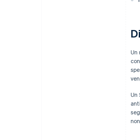
ricevere il codice EIN
Acquistare azioni da parte dei
fondatori senza versamento di
contanti
D
Presentare automaticamente la
dichiarazione fiscale 83(b)
Un 
Documenti legali aziendali con
con
idoneità globale
spe
50.000 $ in crediti e sconti dei
ven
partner
Un 
ant
seg
non