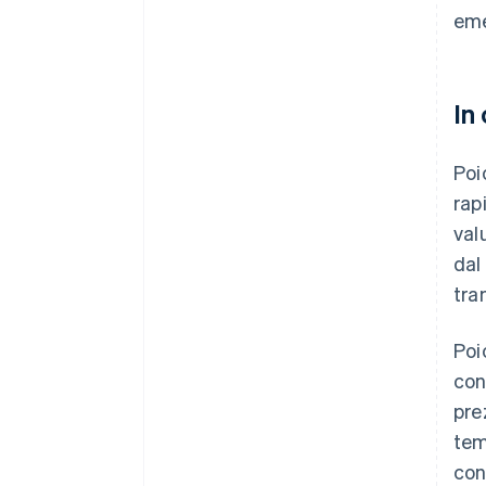
eme
In
Poi
rap
val
dal
tra
Poi
con
pre
tem
con