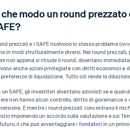
n che modo un round prezzato 
AFE?
ound prezzati e i SAFE risolvono lo stesso problema (ov
no in modi strutturalmente diversi. Nei round prezzati, p
oni non appena si chiude il round, diventano immediat
evono anche azioni privilegiate con diritti economici e d
e preferenze di liquidazione. Tutto ciò rende la diluizio
 un SAFE, gli investitori diventano azionisti se e quando
ere non hanno alcun controllo, diritto di governance o c
versione. E mentre i round prezzati concentrano il risch
'inizio imponendo un accordo sulla valutazione e sui Ter
 futuro, il che può avvantaggiare i
fondatori
in un prim