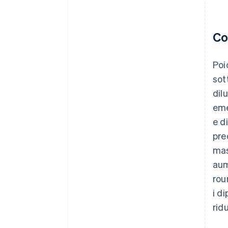
Co
Poi
sot
dil
eme
e d
pre
mas
aum
rou
i d
rid