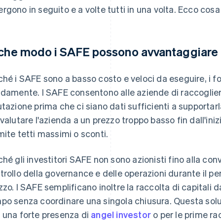
rgono in seguito e a volte tutti in una volta. Ecco cos
 che modo i SAFE possono avvantaggiare la
ché i SAFE sono a basso costo e veloci da eseguire, i f
idamente. I SAFE consentono alle aziende di raccoglie
utazione prima che ci siano dati sufficienti a supportarl
 valutare l'azienda a un prezzo troppo basso fin dall'inizio
mite tetti massimi o sconti.
ché gli investitori SAFE non sono azionisti fino alla co
trollo della governance e delle operazioni durante il p
zzo. I SAFE semplificano inoltre la raccolta di capitali da
po senza coordinare una singola chiusura. Questa solu
 una forte presenza di
angel investor
o per le prime rac