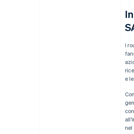
I
S
I r
fan
azi
ric
e l
Con
gen
con
all
nel