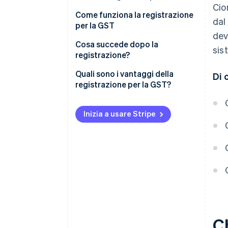
Cio
Registrazione volontaria per la
Come funziona la registrazione
dal
GST
per la GST
dev
Prepara i tuoi dati
Cosa succede dopo la
sis
registrazione?
Completa la richiesta di
registrazione
Addebito e riscossione della
Quali sono i vantaggi della
Di 
GST
registrazione per la GST?
Attendi l’approvazione
Presentazione di dichiarazioni
Spese aziendali
Errori di registrazione da evitare
GST e pagamento della GST
Inizia a usare Stripe
Credibilità dell’attività
Automazione della conformità
Crescita dell’attività
alla GST con Stripe
Ch