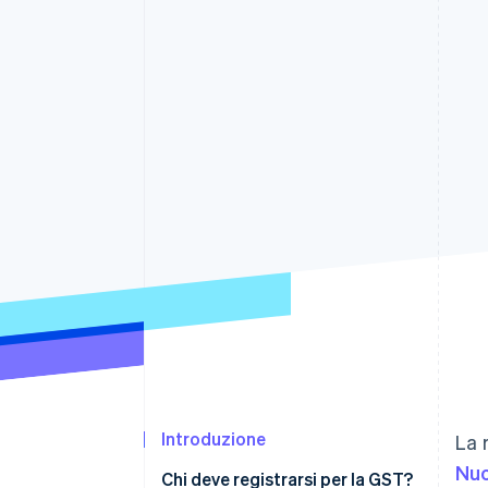
Link
Pagamento accelerato
Financial Connections
Conti finanziari collegati
Introduzione
La 
Nuo
Chi deve registrarsi per la GST?