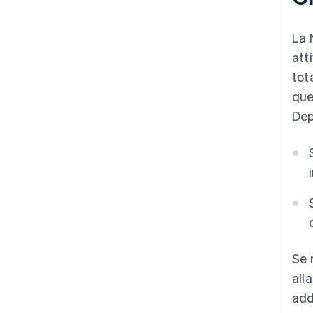
La 
att
tot
que
Dep
Se 
all
add