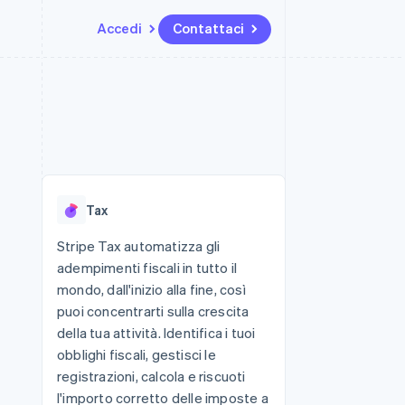
Accedi
Contattaci
Risorse
Ecosistema
Recapiti
me e marketplace
Altro
Integrazioni app
Partner
Contattaci
Product roadmap
ns
Esempi di codice
Stripe App Marketplace
Diventa nostro partner
Scopri cosa ti aspetta
 piattaforme
Blog per sviluppatori
 platforms
ibero
Stato dell'API
Radar
ari integrati
Prevenzione delle frodi
Tax
 fisiche
Atlas
Costituzione di start-up
Stripe Tax automatizza gli
adempimenti fiscali in tutto il
Climate
Rimozione del carbonio
mondo, dall'inizio alla fine, così
puoi concentrarti sulla crescita
Identity
Verifica online dell'identità
della tua attività. Identifica i tuoi
obblighi fiscali, gestisci le
registrazioni, calcola e riscuoti
l'importo corretto delle imposte a