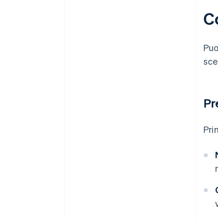
C
Puo
sce
Pr
Pri