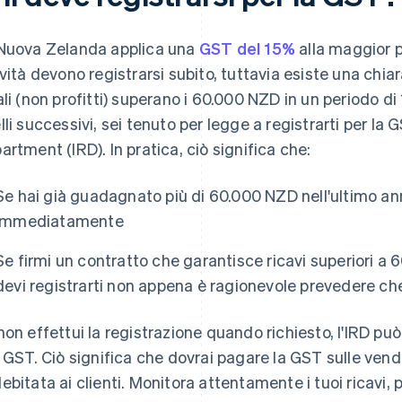
Nuova Zelanda applica una
GST del 15%
alla maggior pa
ività devono registrarsi subito, tuttavia esiste una chiara 
ali (non profitti) superano i 60.000 NZD in un periodo di 
lli successivi, sei tenuto per legge a registrarti per la
artment (IRD). In pratica, ciò significa che:
Se hai già guadagnato più di 60.000 NZD nell'ultimo anno
immediatamente
Se firmi un contratto che garantisce ricavi superiori a 
devi registrarti non appena è ragionevole prevedere che
non effettui la registrazione quando richiesto, l'IRD può 
a GST. Ciò significa che dovrai pagare la GST sulle vend
ebitata ai clienti. Monitora attentamente i tuoi ricavi, 