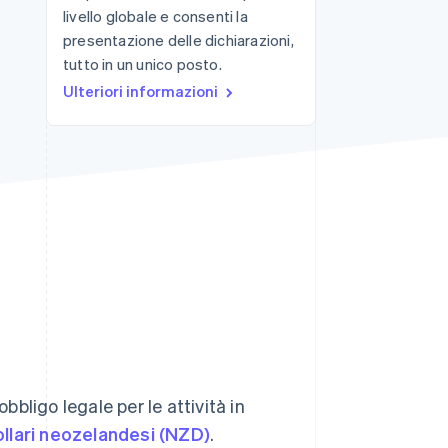
livello globale e consenti la
presentazione delle dichiarazioni,
tutto in un unico posto.
Stripe Sessions 2026
Scopri come Stripe sta
Ulteriori informazioni
costruendo
l'infrastruttura
economica per l'IA.
Guarda ora
bbligo legale per le attività in
llari neozelandesi (NZD)
.