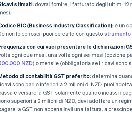
Ricavi stimati:
dovrai fornire il fatturato degli ultimi 12
mesi.
Codice BIC (Business Industry Classification):
è un co
Se non lo conosci, puoi cercarlo con questo
strumento 
Frequenza con cui vuoi presentare le dichiarazioni G
volta ogni due mesi, una volta ogni sei mesi (opzione pe
500.000 NZD
) o mensile (obbligatoria se i ricavi sono s
Metodo di contabilità GST preferito:
determina quando
ricavi sono pari o inferiori a 2 milioni di NZD, puoi adott
cassa e versare la GST solamente quando incassi i pagame
sono superiori a 2 milioni di NZD, devi adottare un reg
pagare la GST non appena invii una fattura, a prescind