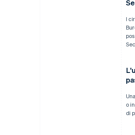
Se
I c
Bur
pos
Sec
L'
pa
Una
o i
di 