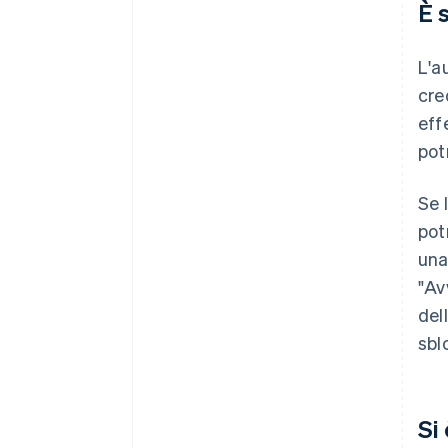
È 
L'a
cre
eff
pot
Se 
pot
una
"Av
del
sbl
Si