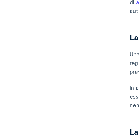
di
a
aut
La
Una
reg
pre
In 
ess
rie
La