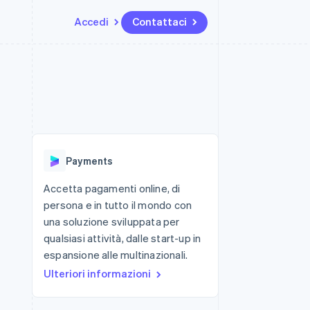
Accedi
Contattaci
Risorse
Ecosistema
Recapiti
me e marketplace
Altro
Integrazioni app
Partner
Contattaci
Product roadmap
ns
Esempi di codice
Stripe App Marketplace
Diventa nostro partner
Scopri cosa ti aspetta
 piattaforme
Blog per sviluppatori
 platforms
ibero
Stato dell'API
Radar
ari integrati
Prevenzione delle frodi
Payments
 fisiche
Atlas
Costituzione di start-up
Accetta pagamenti online, di
persona e in tutto il mondo con
Climate
Rimozione del carbonio
una soluzione sviluppata per
qualsiasi attività, dalle start-up in
Identity
Verifica online dell'identità
espansione alle multinazionali.
Ulteriori informazioni