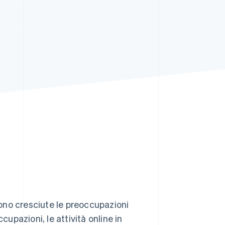
Stripe Sessions 2026
Scopri come Stripe sta
costruendo
l'infrastruttura
economica per l'IA.
Guarda ora
 sono cresciute le preoccupazioni
cupazioni, le attività online in