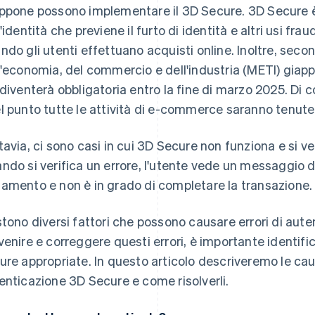
ppone possono implementare il 3D Secure. 3D Secure è 
'identità che previene il furto di identità e altri usi fra
ndo gli utenti effettuano acquisti online. Inoltre, sec
l'economia, del commercio e dell'industria (METI) giapp
 diventerà obbligatoria entro la fine di marzo 2025. Di co
l punto tutte le attività di e-commerce saranno tenut
tavia, ci sono casi in cui 3D Secure non funziona e si ve
ndo si verifica un errore, l'utente vede un messaggio d
amento e non è in grado di completare la transazione.
stono diversi fattori che possono causare errori di aut
venire e correggere questi errori, è importante identific
ure appropriate. In questo articolo descriveremo le caus
enticazione 3D Secure e come risolverli.