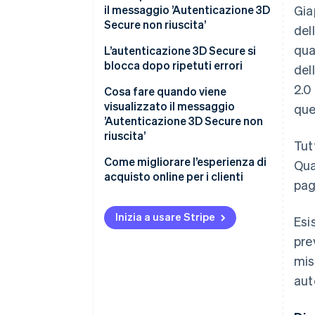
il messaggio ’Autenticazione 3D
Gia
Secure non riuscita’
dell
qua
La configurazione di 3D Secure
L’autenticazione 3D Secure si
non è completa
blocca dopo ripetuti errori
del
2.0
La carta di credito del cliente
Cosa fare quando viene
non supporta l’autenticazione
visualizzato il messaggio
que
3D Secure
’Autenticazione 3D Secure non
riuscita’
Tut
L’utente ha commesso un errore
durante l’inserimento della
Verificare che la registrazione al
Come migliorare l’esperienza di
Qua
password o delle informazioni
servizio 3D Secure sia stata
acquisto online per i clienti
pag
personali
completata
È stato rilevato un uso
Reimpostare ID e password
Inizia a usare Stripe
Esi
fraudolento
pre
Contattare la società emittente
Si è verificato un problema con
della carta di credito o l’attività
mis
la connessione Internet
aut
Verificare la connessione
dell’utente
Internet e il browser