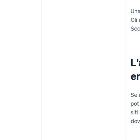
Una
Gli
Sec
L
er
Se 
pot
sit
dov