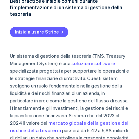
Fattori di cui tenere conto per la scelta di un
Best practice e insidie comuni durante
sistema TMS
l’implementazione di un sistema di gestione della
tesoreria
Guida alla valutazione di diverse soluzioni TMS
Best practice per l’implementazione e l’uso di un
Checklist per le attività per identificare le esigenze
sistema TMS in modo efficace
Inizia a usare Stripe
relative al sistema TMS
Insidie comuni nell’adozione di un sistema TMS e
come evitarle
Un sistema di gestione della tesoreria (TMS, Treasury
Management System) è una
soluzione software
specializzata progettata per supportare le operazioni e
le strategie finanziarie di un'attività. Questi sistemi
svolgono un ruolo fondamentale nella gestione della
liquidità e dei rischi finanziari di un'azienda, in
particolare in aree come la gestione del flusso di cassa,
i finanziamenti e gli investimenti, la gestione dei rischi e
la pianificazione finanziaria. Si stima che dal 2023 al
2024 il valore del
mercato globale della gestione dei
rischi e della tesoreria
passerà da 5,42 a 5,88 miliardi
di dollari, un dato che sottolinea la crescente popolarità