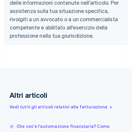
English
delle informazioni contenute nell'articolo. Per
Canada
assistenza sulla tua situazione specifica,
English
Français
Cina continentale
rivolgiti a un avvocato o a un commercialista
简体中文
English
competente e abilitato all'esercizio della
Cipro
professione nella tua giurisdizione.
English
Croazia
English
Italiano
Danimarca
English
Emirati Arabi Uniti
English
Estonia
English
Finlandia
Altri articoli
English
Svenska
Francia
Vedi tutti gli articoli relativi alla fatturazione
Français
English
Germania
Deutsch
English
Che cos'è l'automazione finanziaria? Come
Giappone