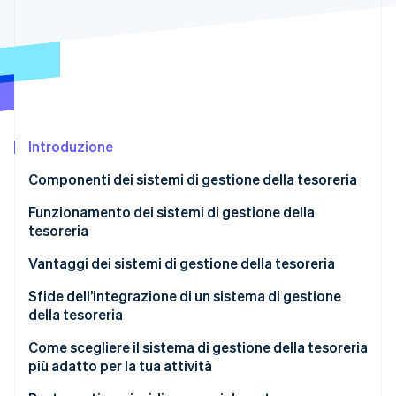
Scopri cosa ti aspetta
Radar
Ecosistema
Prevenzione delle frodi
Partner
Atlas
Stripe App Marketplace
Costituzione di start-up
Climate
Rimozione del carbonio
Introduzione
Identity
Componenti dei sistemi di gestione della tesoreria
Verifica online dell'identità
Funzionamento dei sistemi di gestione della
tesoreria
Vantaggi dei sistemi di gestione della tesoreria
Stripe Sessions 2026
Sfide dell’integrazione di un sistema di gestione
Scopri come Stripe sta costruendo l'infrastruttura economi
della tesoreria
Guarda ora
Come scegliere il sistema di gestione della tesoreria
più adatto per la tua attività