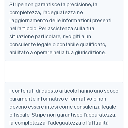
Stripe non garantisce la precisione, la
completezza, l'adeguatezza né
l'aggiornamento delle informazioni presenti
nell'articolo. Per assistenza sulla tua
situazione particolare, rivolgiti a un
consulente legale o contabile qualificato,
abilitato a operare nella tua giurisdizione.
Australia
English
Austria
I contenuti di questo articolo hanno uno scopo
Deutsch
English
puramente informativo e formativo e non
Belgio
devono essere intesi come consulenza legale
Nederlands
Français
Deutsch
English
Brasile
o fiscale. Stripe non garantisce l'accuratezza,
Português
English
la completezza, l'adeguatezza o l'attualità
Bulgaria