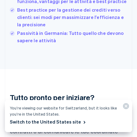
日本語
English
funziona, vantaggi per le attività e best practice
Gibilterra
Best practice per la gestione dei crediti verso
English
clienti: sei modi per massimizzare l'efficienza e
Grecia
la precisione
English
India
Passività in Germania: Tutto quello che devono
English
sapere le attività
Irlanda
English
Italia
Italiano
English
Lettonia
English
Liechtenstein
Deutsch
English
Lituania
Tutto pronto per iniziare?
English
Lussemburgo
You’re viewing our website for Switzerland, but it looks like
Crea un account e inizia ad accettare
Français
Deutsch
English
you’re in the United States.
Malaysia
Switch to the United States site
pagamenti senza la necessità di stipulare
English
简体中文
contratti o di comunicare le tue coordinate
Malta