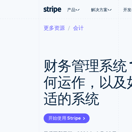
产品
解决方案
开发
更多资源
会计
按企业阶段
文档
学习
按应用场
支持
支付
营收
大型企业
Stripe 文档
博客
智能体
获取支
Payments
Billing
初创企业
API 参考文档
客户案例
加密货
托管支
在线支付
经常性收入
库与 SDK
指南
电子商
专业服
Managed Payments
Metronome
Stripe Apps
财务管理系统 
嵌入式
备案商家解决方案
按用量计费
财务自
Payment links
Subscriptions
全球化
无代码支付
订阅管理
应用内
何运作，以及
Checkout
Invoicing
交易市
预构建支付界面
一次性或定期账单
资金管
Elements
Tax
平台
适的系统
灵活的 UI 组件
销售税和增值税自动
SaaS
Payment methods
Revenue Recogniti
接入 125+ 种支付方式
会计自动化
Terminal
Stripe Sigma
线下支付
自定义报告
开始使用 Stripe
Authorization Boost
Data Pipeline
支付成功率优化
数据同步
Link