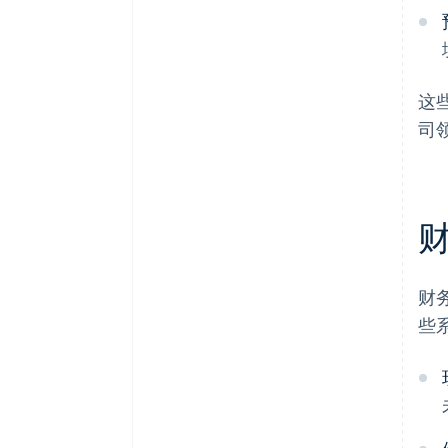
这
司
财
些