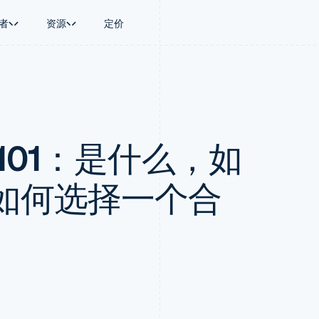
者
资源
定价
景
指南
按行业
公司
资金管理
平台和交易市
商务
持
接受线上付款
AI 企业
产品路线图
Global Payouts
Connect
币
持方案
实施预置结账流程
创作者经济
Sessions 年度大会
向第三方打款
平台支付
务
务
构建平台或交易市场
游戏
招聘
Crypto
101：是什么，如
金融
管理订阅
酒店、旅游与休闲
资讯中心
钱包、稳定币发行和发卡基础设
动化
提供按用量计费
保险
Stripe Press
施
企业
发行稳定币支持的支付卡
媒体与娱乐
支付
通过智能体配置和管理服务
非营利组织
如何选择一个合
场
专业服务
理
公共部门
零售
化
on