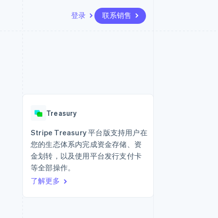
登录
联系销售
资源
生态系统
联系
场
更多
应用集成
合作伙伴
联系销售
Product roadmap
代码示例
Stripe App Marketplace
成为合作伙伴
了解未来规划
开发者博客
API 状态
Radar
欺诈防范
Treasury
Atlas
初创企业注册
Stripe Treasury 平台版支持用户在
您的生态体系内完成资金存储、资
Climate
碳移除
金划转，以及使用平台发行支付卡
等全部操作。
了解更多