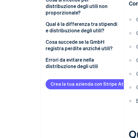
Con
capitale
distribuzione degli utili non
proporzionale?
Distribuzione degli utili e
imposta di successione
Qual è la differenza tra stipendi
e distribuzione degli utili?
Norme di legge speciali per le
mini-GmbH
Cosa succede se la GmbH
registra perdite anziché utili?
Errori da evitare nella
distribuzione degli utili
Crea la tua azienda con Stripe Atlas
Q