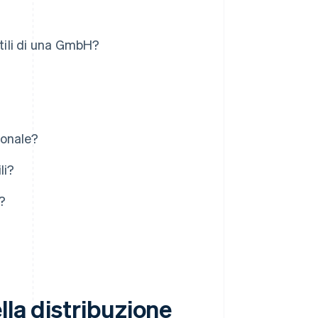
utili di una GmbH?
ionale?
li?
?
lla distribuzione