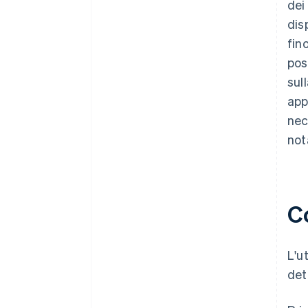
dei
dis
fin
pos
sul
app
nec
not
C
L'u
det