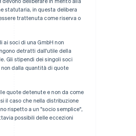
H devono deliberare in merito alla
e statutaria, in questa delibera
 essere trattenuta come riserva o
ili ai soci di una GmbH non
gono detratti dall'utile della
e. Gli stipendi dei singoli soci
 non dalla quantità di quote
 dalle quote detenute e non da come
i il caso che nella distribuzione
no rispetto a un "socio semplice",
tavia possibili delle eccezioni