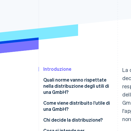
Link
Pagamento accelerato
Financial Connections
Conti finanziari collegati
Introduzione
La 
dec
Quali norme vanno rispettate
nella distribuzione degli utili di
res
una GmbH?
dell
Gmb
Delibera ordinaria
Come viene distribuito l’utile di
una GmbH?
l'a
Disposizioni particolari nello
nor
statuto sociale
Chi decide la distribuzione?
Principio di conservazione del
Cosa si intende per