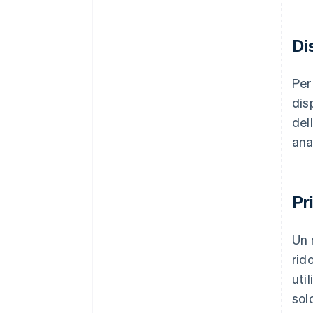
Di
Per
dis
del
ana
Pr
Un 
rid
uti
sol