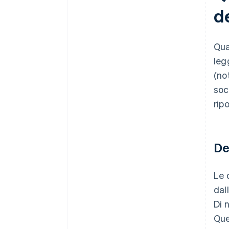
d
Qua
leg
(no
soc
ripo
De
Le 
dal
Di 
Que