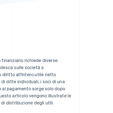
Stripe Sessions 2026
Scopri come Stripe sta
costruendo
l'infrastruttura
economica per l'IA.
Guarda ora
o finanziario richiede diverse
edesca sulle società a
ritto all'intero utile netto
di ditte individuali, i soci di una
tto al pagamento sorge solo dopo
questo articolo vengono illustrate le
i distribuzione degli utili.