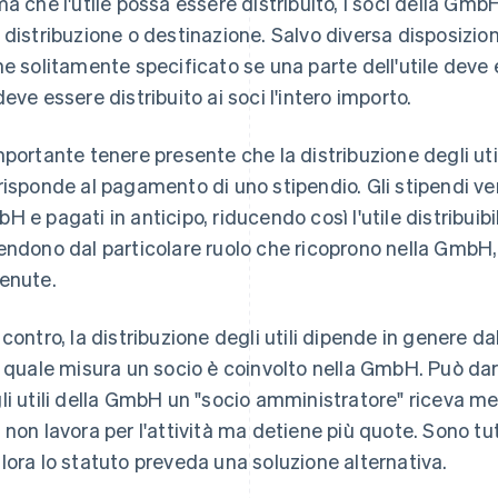
ma che l'utile possa essere distribuito, i soci della Gmb
 distribuzione o destinazione. Salvo diversa disposizion
ne solitamente specificato se una parte dell'utile deve
deve essere distribuito ai soci l'intero importo.
mportante tenere presente che la distribuzione degli ut
risponde al pagamento di uno stipendio. Gli stipendi ven
H e pagati in anticipo, riducendo così l'utile distribuibil
endono dal particolare ruolo che ricoprono nella GmbH,
enute.
 contro, la distribuzione degli utili dipende in genere
n quale misura un socio è coinvolto nella GmbH. Può dars
li utili della GmbH un "socio amministratore" riceva me
 non lavora per l'attività ma detiene più quote. Sono tut
lora lo statuto preveda una soluzione alternativa.