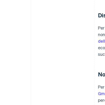
Di
Per
non
del
eco
suc
No
Per
Gmb
per