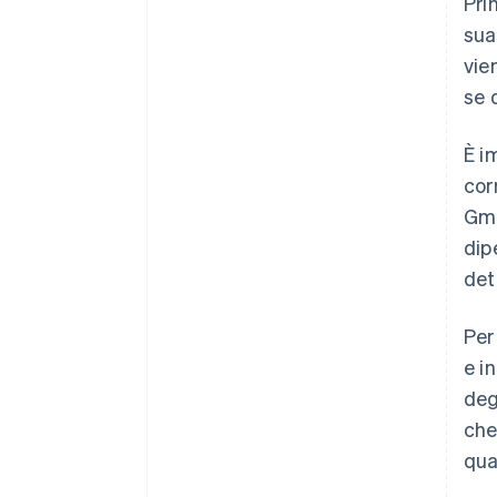
Pri
sua
vie
se 
È i
cor
Gmb
dip
det
Per
e i
deg
che
qua