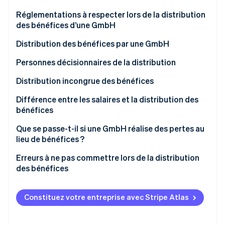
Découvrez les prochaines évolutions
Commerce en ligne
Réglementations à respecter lors de la distribution
Radar
des bénéfices d’une GmbH
Prévention de la fraude
Résolution ordinaire
Distribution des bénéfices par une GmbH
Écosystème
Atlas
Constitution de start-up
Dispositions particulières dans les statuts de la
Personnes décisionnaires de la distribution
Partenaires
Climate
société
Stripe App Marketplace
Élimination du carbone
Distribution incongrue des bénéfices
Principe de préservation du capital
Identity
Différence entre les salaires et la distribution des
Vérification de l'identité
Distribution des bénéfices et droits de succession
bénéfices
Réglementations légales particulières pour les mini-
Que se passe-t-il si une GmbH réalise des pertes au
GmbH
lieu de bénéfices ?
Erreurs à ne pas commettre lors de la distribution
Stripe Sessions 2026
des bénéfices
Découvrez comment Stripe construit l’infrastructure écono
Regarder la vidéo
Constituez votre entreprise avec Stripe Atlas