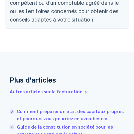
Canada
compétent ou d'un comptable agréé dans le
English
Français
ou les territoires concernés pour obtenir des
Chine continentale
conseils adaptés à votre situation.
简体中文
English
Chypre
English
Croatie
English
Italiano
Danemark
English
Émirats arabes unis
English
Espagne
Plus d'articles
Español
English
Estonie
Autres articles sur la facturation
English
États-Unis
English
Español
简体中文
Comment préparer un état des capitaux propres
Finlande
English
Svenska
et pourquoi vous pourriez en avoir besoin
France
Guide de la constitution en société pour les
Français
English