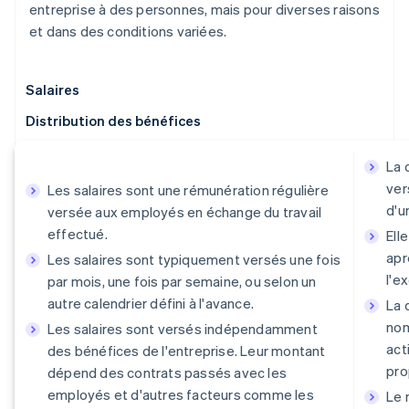
entreprise à des personnes, mais pour diverses raisons
et dans des conditions variées.
Salaires
Distribution des bénéfices
La 
ver
Les salaires sont une rémunération régulière
d'u
versée aux employés en échange du travail
effectué.
Ell
apr
Les salaires sont typiquement versés une fois
l'e
par mois, une fois par semaine, ou selon un
autre calendrier défini à l'avance.
La 
nom
Les salaires sont versés indépendamment
act
des bénéfices de l'entreprise. Leur montant
pro
dépend des contrats passés avec les
employés et d'autres facteurs comme les
Le 