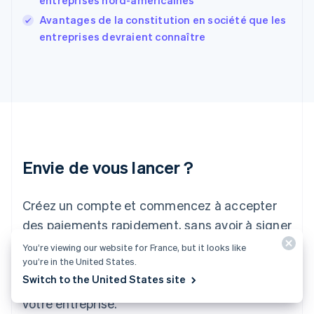
entreprises nord-américaines
Gibraltar
English
Avantages de la constitution en société que les
Grèce
entreprises devraient connaître
English
Hongrie
English
Inde
English
Irlande
English
Italie
Italiano
English
Envie de vous lancer ?
Japon
日本語
English
Créez un compte et commencez à accepter
Lettonie
English
des paiements rapidement, sans avoir à signer
Liechtenstein
de contrat ni à fournir vos coordonnées
You’re viewing our website for France, but it looks like
Deutsch
English
Lituanie
you’re in the United States.
bancaires. N'hésitez pas à nous contacter
English
Switch to the United States site
pour discuter de solutions personnalisées pour
Luxembourg
votre entreprise.
Français
Deutsch
English