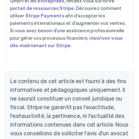
GmbH et les
entreprises
, rendez-vous sur notre
portail de ressources Stripe
. Découvrez comment
utiliser
Stripe Payments
afin d'accepter les
paiements internationaux et d'augmenter vos ventes.
Si vous avez besoin d'une assistance professionnelle
pour gérer vos processus financiers,
inscrivez-vous
dès maintenant sur Stripe
.
Allemagne
Deutsch
English
Australie
Le contenu de cet article est fourni à des fins
English
informatives et pédagogiques uniquement. Il
Autriche
ne saurait constituer un conseil juridique ou
Deutsch
English
Belgique
fiscal. Stripe ne garantit pas l'exactitude,
Nederlands
Français
Deutsch
English
l'exhaustivité, la pertinence, ni l'actualité des
Brésil
Português
English
informations contenues dans cet article. Nous
Bulgarie
vous conseillons de solliciter l'avis d'un avocat
English