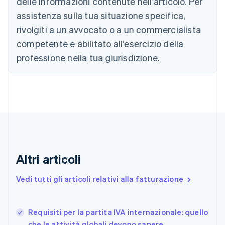
delle informazioni contenute nell'articolo. Per
Brasile
assistenza sulla tua situazione specifica,
Português
English
Bulgaria
rivolgiti a un avvocato o a un commercialista
English
competente e abilitato all'esercizio della
Canada
English
Français
professione nella tua giurisdizione.
Cina continentale
简体中文
English
Cipro
English
Croazia
English
Italiano
Danimarca
English
Emirati Arabi Uniti
English
Altri articoli
Estonia
English
Vedi tutti gli articoli relativi alla fatturazione
Finlandia
English
Svenska
Francia
Requisiti per la partita IVA internazionale: quello
Français
English
che le attività globali devono sapere