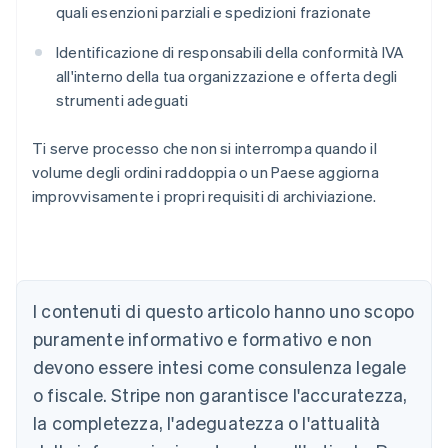
quali esenzioni parziali e spedizioni frazionate
Identificazione di responsabili della conformità IVA
all'interno della tua organizzazione e offerta degli
strumenti adeguati
Ti serve processo che non si interrompa quando il
volume degli ordini raddoppia o un Paese aggiorna
improvvisamente i propri requisiti di archiviazione.
I contenuti di questo articolo hanno uno scopo
Australia
puramente informativo e formativo e non
English
devono essere intesi come consulenza legale
Austria
o fiscale. Stripe non garantisce l'accuratezza,
Deutsch
English
Belgio
la completezza, l'adeguatezza o l'attualità
Nederlands
Français
Deutsch
English