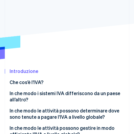
Scopri cosa ti aspetta
Radar
Ecosistema
Prevenzione delle frodi
Partner
Atlas
Stripe App Marketplace
Costituzione di start-up
Climate
Rimozione del carbonio
Identity
Verifica online dell'identità
Introduzione
Che cos’è l’IVA?
In che modo i sistemi IVA differiscono da un paese
Stripe Sessions 2026
all’altro?
Scopri come Stripe sta costruendo l'infrastruttura economi
Guarda ora
Aliquote IVA
In che modo le attività possono determinare dove
sono tenute a pagare l’IVA a livello globale?
Esenzioni e aliquote pari a zero
Inizia dalla località in cui operi fisicamente
In che modo le attività possono gestire in modo
Soglie di registrazione