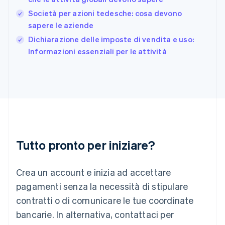
Germania
Società per azioni tedesche: cosa devono
Deutsch
English
Giappone
sapere le aziende
日本語
English
Dichiarazione delle imposte di vendita e uso:
Gibilterra
Informazioni essenziali per le attività
English
Grecia
English
India
English
Irlanda
English
Italia
Italiano
English
Tutto pronto per iniziare?
Lettonia
English
Liechtenstein
Crea un account e inizia ad accettare
Deutsch
English
Lituania
pagamenti senza la necessità di stipulare
English
contratti o di comunicare le tue coordinate
Lussemburgo
bancarie. In alternativa, contattaci per
Français
Deutsch
English