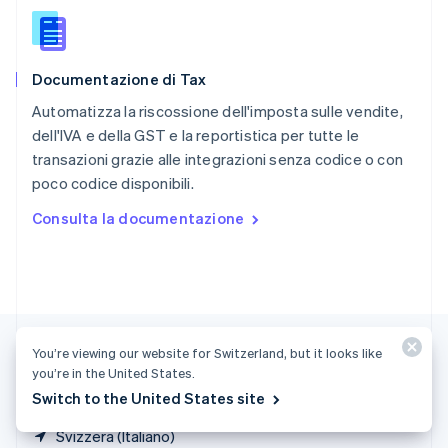
Romania
English
Singapore
English
简体中文
Documentazione di Tax
Slovacchia
English
Automatizza la riscossione dell'imposta sulle vendite,
Slovenia
dell'IVA e della GST e la reportistica per tutte le
English
Italiano
transazioni grazie alle integrazioni senza codice o con
Spagna
poco codice disponibili.
Español
English
Stati Uniti
Consulta la documentazione
English
Español
简体中文
Svezia
Svenska
English
Svizzera
Deutsch
Français
Italiano
English
Thailandia
ไทย
English
You’re viewing our website for Switzerland, but it looks like
Ungheria
you’re in the United States.
English
Switch to the United States site
Svizzera (Italiano)