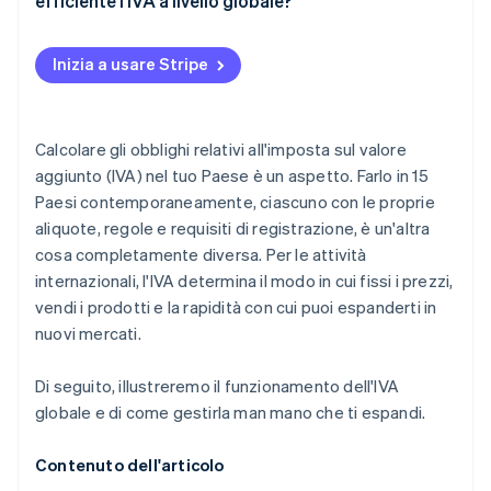
efficiente l’IVA a livello globale?
Considera dove vendi, in particolare ai clienti
Conformità e reportistica
Automatizza il calcolo delle imposte al momento
Presta attenzione ai servizi digitali
del completamento della transazione
Inizia a usare Stripe
Adeguata verifica dei tipi di clientela
Monitora i tuoi obblighi IVA con la crescita della tua
attività
Monitora e controlla l’attività commerciale e le
Calcolare gli obblighi relativi all'imposta sul valore
norme IVA
Unifica le tue operazioni relative all’IVA
aggiunto (IVA) nel tuo Paese è un aspetto. Farlo in 15
Paesi contemporaneamente, ciascuno con le proprie
Semplifica le dichiarazioni quanto è possibile
aliquote, regole e requisiti di registrazione, è un'altra
Progettazione per garantire affidabilità
cosa completamente diversa. Per le attività
internazionali, l'IVA determina il modo in cui fissi i prezzi,
vendi i prodotti e la rapidità con cui puoi espanderti in
nuovi mercati.
Di seguito, illustreremo il funzionamento dell'IVA
globale e di come gestirla man mano che ti espandi.
Contenuto dell'articolo