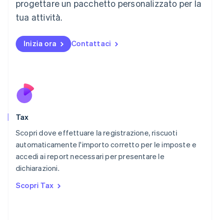
progettare un pacchetto personalizzato per la
Malaysia
English
简体中文
tua attività.
Malta
English
Messico
Inizia ora
Contattaci
Español
English
Norvegia
English
Nuova Zelanda
English
Paesi Bassi
Nederlands
English
Tax
Polonia
English
Scopri dove effettuare la registrazione, riscuoti
Portogallo
automaticamente l'importo corretto per le imposte e
Português
English
accedi ai report necessari per presentare le
RAS di Hong Kong, Cina
dichiarazioni.
English
简体中文
Regno Unito
Scopri Tax
English
Repubblica Ceca
English