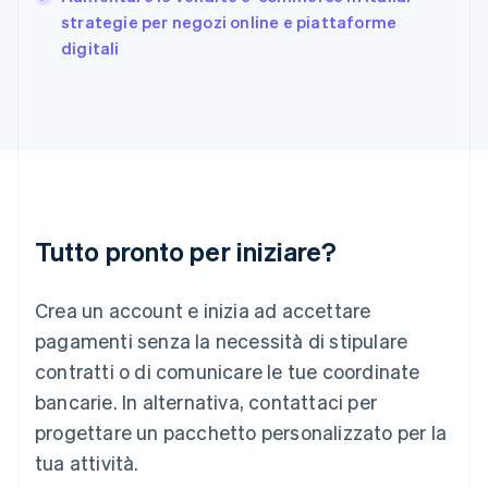
English
strategie per negozi online e piattaforme
India
digitali
English
Irlanda
English
Italia
Italiano
English
Lettonia
English
Liechtenstein
Deutsch
English
Tutto pronto per iniziare?
Lituania
English
Crea un account e inizia ad accettare
Lussemburgo
Français
Deutsch
English
pagamenti senza la necessità di stipulare
Malaysia
contratti o di comunicare le tue coordinate
English
简体中文
Malta
bancarie. In alternativa, contattaci per
English
progettare un pacchetto personalizzato per la
Messico
tua attività.
Español
English
Norvegia