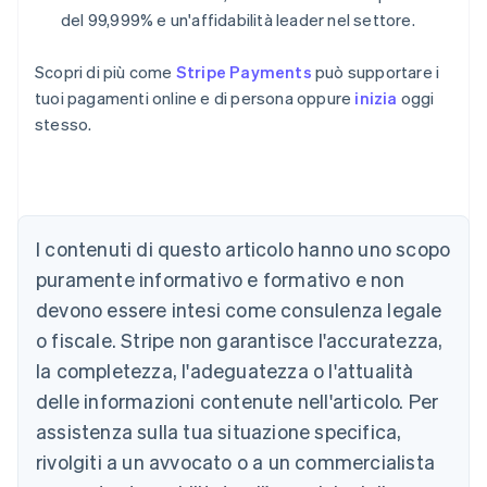
del 99,999% e un'affidabilità leader nel settore.
Scopri di più come
Stripe Payments
può supportare i
tuoi pagamenti online e di persona oppure
inizia
oggi
stesso.
Australia
I contenuti di questo articolo hanno uno scopo
English
Austria
puramente informativo e formativo e non
Deutsch
English
devono essere intesi come consulenza legale
Belgio
Nederlands
Français
Deutsch
English
o fiscale. Stripe non garantisce l'accuratezza,
Brasile
la completezza, l'adeguatezza o l'attualità
Português
English
Bulgaria
delle informazioni contenute nell'articolo. Per
English
assistenza sulla tua situazione specifica,
Canada
rivolgiti a un avvocato o a un commercialista
English
Français
Cina continentale