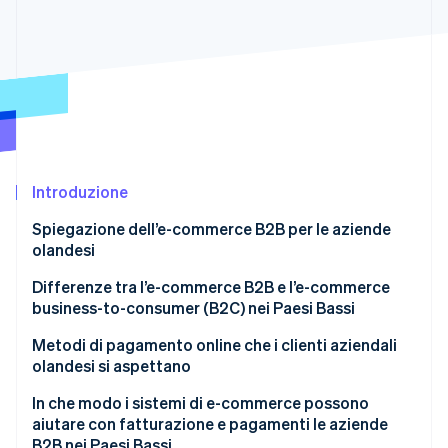
Scopri cosa ti aspetta
Radar
Ecosistema
Prevenzione delle frodi
Partner
Atlas
Stripe App Marketplace
Costituzione di start-up
Climate
Rimozione del carbonio
Identity
Introduzione
Verifica online dell'identità
Spiegazione dell’e-commerce B2B per le aziende
olandesi
Differenze tra l’e-commerce B2B e l’e-commerce
business-to-consumer (B2C) nei Paesi Bassi
Stripe Sessions 2026
Scopri come Stripe sta costruendo l'infrastruttura economi
Metodi di pagamento online che i clienti aziendali
Guarda ora
olandesi si aspettano
In che modo i sistemi di e-commerce possono
aiutare con fatturazione e pagamenti le aziende
B2B nei Paesi Bassi