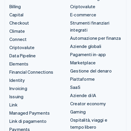
Billing
Criptovalute
Capital
E-commerce
Checkout
Strumenti finanziari
integrati
Climate
Automazione per finanza
Connect
Aziende globali
Criptovalute
Pagamenti in-app
Data Pipeline
Marketplace
Elements
Gestione del denaro
Financial Connections
Piattaforme
Identity
SaaS
Invoicing
Aziende di IA
Issuing
Creator economy
Link
Gaming
Managed Payments
Ospitalità, viaggi e
Link di pagamento
tempo libero
Payments