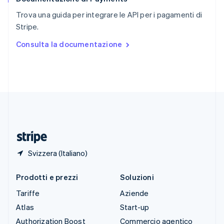
English
Italiano
Trova una guida per integrare le API per i pagamenti di
Spagna
Stripe.
Español
English
Stati Uniti
Consulta la documentazione
English
Español
简体中文
Svezia
Svenska
English
Svizzera
Deutsch
Français
Italiano
English
Thailandia
ไทย
English
Ungheria
English
Svizzera (Italiano)
Prodotti e prezzi
Soluzioni
Tariffe
Aziende
Atlas
Start-up
Authorization Boost
Commercio agentico