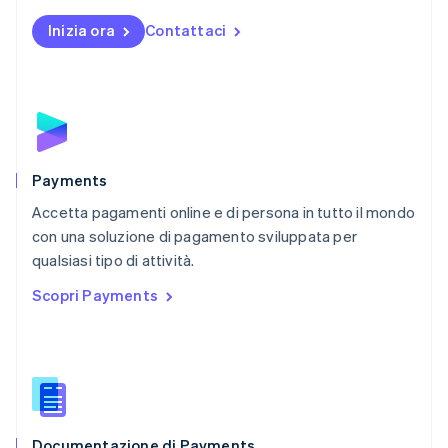
English
Inizia ora
Contattaci
Nuova Zelanda
English
Paesi Bassi
Nederlands
English
Polonia
English
Portogallo
Português
English
Payments
RAS di Hong Kong, Cina
Accetta pagamenti online e di persona in tutto il mondo
English
简体中文
con una soluzione di pagamento sviluppata per
Regno Unito
English
qualsiasi tipo di attività.
Repubblica Ceca
Scopri Payments
English
Romania
English
Singapore
English
简体中文
Slovacchia
English
Documentazione di Payments
Slovenia