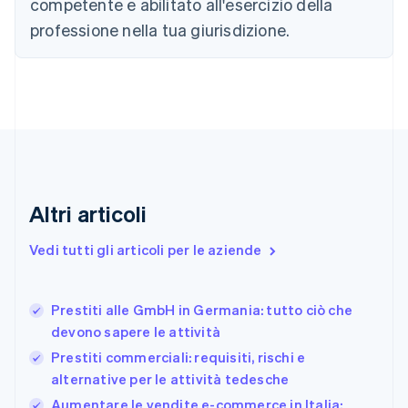
competente e abilitato all'esercizio della
简体中文
English
professione nella tua giurisdizione.
Cipro
English
Croazia
English
Italiano
Danimarca
English
Emirati Arabi Uniti
English
Estonia
English
Altri articoli
Finlandia
English
Svenska
Vedi tutti gli articoli per le aziende
Francia
Français
English
Germania
Prestiti alle GmbH in Germania: tutto ciò che
Deutsch
English
devono sapere le attività
Giappone
日本語
English
Prestiti commerciali: requisiti, rischi e
Gibilterra
alternative per le attività tedesche
English
Aumentare le vendite e-commerce in Italia:
Grecia